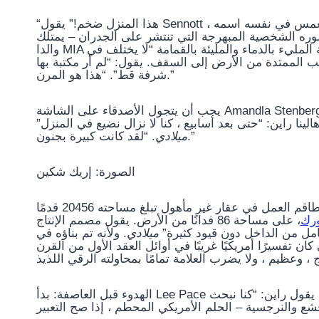
“هذا المنزل ضخم!” يقول Sennott ، الذي يلعب دور مطرب بودكاستر منغمس في نفسه اسمه Alice ، في الفيديو الجديد.
ه الشخصية المبهرجة التي تنتشر على الجدران – يمتلك
والدا MIA الموجودان على الشاشة المكان – ويضحك أن حوض المغسلة المليء بالدماء والمليئة بالقمامة “لا يختلف في
ب الممتدة من الأرض إلى السقف. يقول: “لم أر مكتبة بها
شرفة قط”. “هذا هو المرن.”
يجب أن يتجول الأصدقاء على الشاشة Amandla Stenberg و Maria Bakalova و Chase Sui Wonders و Rachel Sennott
لينا راين: “حتى بعد أسابيع ، كنا لا نزال نضيع في المنزل
. “لقد كانت كبيرة بجنون.”
ميلادي
الصورة: إريك شكين
في الواقع ، لا توجد مسرحيات هوليوود هنا. تم تصوير الممثلين وطاقم العمل في عقار غير مأهول تبلغ مساحته 20456 قدمًا
ورك
، على مساحة 86 فدانًا من الأرض. يقول مصمم الإنتاج April Lasky: “لقد وجدنا McMansion
كامل من الداخل دون قيود كثيرة
ميلادي
. ولأنه تم بناؤه في
ذي كان تفسيرًا أمريكيًا غريبًا في أوائل العقد الأول من القرن
الهدوء قبل العاصفة: بدأ Lee Pace الحفلة بالقرب من منطقة حمام السباحة ذات المناظر الطبيعية. يقول راين: “كنا نبحث