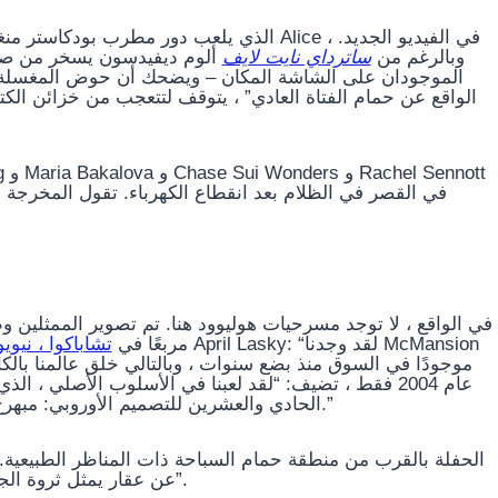
وبالرغم من
ساترداي نايت لايف
ألوم ديفيدسون يسخر من صور
الواقع عن حمام الفتاة العادي” ، يتوقف لتتعجب من خزائن الكت
في القصر في الظلام بعد انقطاع الكهرباء. تقول المخرجة ها”
مربعًا في
تشاباكوا ، نيوي
موجودًا في السوق منذ بضع سنوات ، وبالتالي خلق عالمنا بال”
عام 2004 فقط ، تضيف: “لقد لعبنا في الأسلوب الأصلي ، ال
الحادي والعشرين للتصميم الأوروبي: مبهرج ، وعظيم ، ولا يضرب العلامة تمامًا بمحاولته الرقي اللذيذ.”
عن عقار يمثل ثروة الجشع والنرجسية – الحلم الأمريكي المحطم ، إذا صح التعبير”.