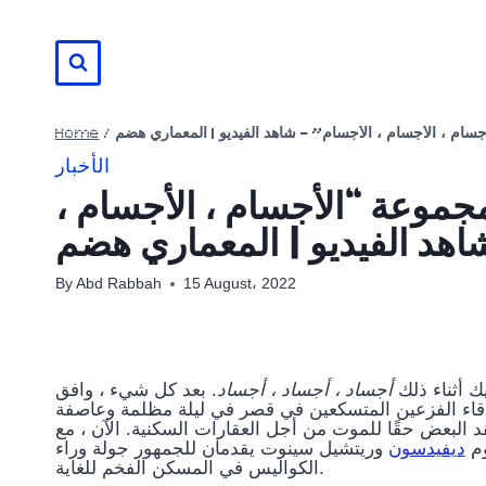
Skip
to
content
Home
/
ام ، الأجسام ، الأجسام” – شاهد الفيديو | المعماري هضم
الأخبار
 مجموعة “الأجسام ، الأجسام
اهد الفيديو | المعماري هضم
By
Abd Rabbah
15 August، 2022
ك أثناء ذلك
أجساد ، أجساد ، أجساد
قاء الفزعين المتسكعين في قصر في ليلة مظلمة وعاصفة
 البعض حقًا للموت من أجل العقارات السكنية. الآن ، مع
وم
ديفيدسون
وريتشيل سينوت يقدمان للجمهور جولة وراء
الكواليس في المسكن الفخم للغاية.