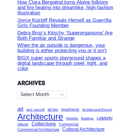
How Clara Bergoënd turns Alpine folklore
and fire healing into dreamlike, high-fashion
illustration
Joyce Kozloff Reveals Herself as Guerrilla
Girls Founding Member
Debra Broz’s Kitschy ‘Superorganisms’ Are
Both Familiar and Strange
When the air outside is dangerous, your
building is either protecting you or it isn’t
BIGX super sports playground shapes a
digital landscape through steel, light, and
color
ARCHIVES
Archives
ad
ad pro
Apartments
ad it yourself
Architectural Record
Architecture
celebrity
Awards
Buildings
Collections
clever
Commercial
Cultural Architecture
Commercial Architecture