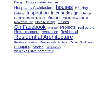
Design
Educational Architecture
houses
Hospitality Architecture
Housing
Inspiration
interior design
interiors
Iceberg
Landscape Architecture
Materials
Museums & Exhibit
Offices
New York City
Office buildings
On Facebook
Projects
real estate
Practice
Refurbishment
renovation
Residential
Residential Architecture
Restaurants & Bars
Retail
Sculpture
Residential Interiors
shopping
Stories
Sustainability
web exclusive home tour