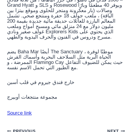
Grand Hyatt و SLS و Rosewood ويوفر 40 مطعمًا وبارًا
وصالات (بار معكرونة ومتجر للحلوى وموقع بيتزا بين
الباقة) ، ملعب جولف 18 حفرة ومنتجع صحي. تشمل
المعالم البارزة للعائلات حديقة مائية جديدة بقيمة 200
مليون دولار مع 24 منزلق مائي ومسبح أمواج وملعب
غولف صغير ونادي Explorers Kids الذي يحتوي على
مسرح ودروس في الفنون والحرف اليدوية والطهي.
يضم Baha Mar أيضًا The Sanctuary ، موطنًا لوفرة
الحياة البرية مثل السلاحف البحرية وأسماك القرش
الممرضة ، و Flamingo Cay حيث يمكن للضيوف التفاعل
مع الطيور التي تحمل الاسم نفسه.
خارج فندق جيروم في قلب أسبن
مجموعة منتجعات أوبيرج
Source link
PREVIOUS
NEXT