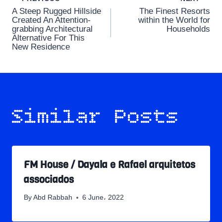
Post
A Steep Rugged Hillside
The Finest Resorts
navigation
Created An Attention-
within the World for
grabbing Architectural
Households
Alternative For This
New Residence
Similar Posts
FM House / Dayala e Rafael arquitetos
associados
By
Abd Rabbah
6 June، 2022