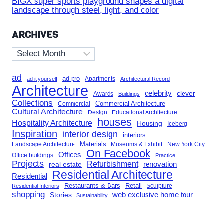
BIGX super sports playground shapes a digital
landscape through steel, light, and color
ARCHIVES
Archives
ad
ad pro
Apartments
ad it yourself
Architectural Record
Architecture
celebrity
clever
Awards
Buildings
Collections
Commercial Architecture
Commercial
Cultural Architecture
Design
Educational Architecture
houses
Hospitality Architecture
Housing
Iceberg
Inspiration
interior design
interiors
Landscape Architecture
Materials
Museums & Exhibit
New York City
On Facebook
Offices
Office buildings
Practice
Projects
Refurbishment
renovation
real estate
Residential Architecture
Residential
Restaurants & Bars
Retail
Sculpture
Residential Interiors
shopping
Stories
web exclusive home tour
Sustainability