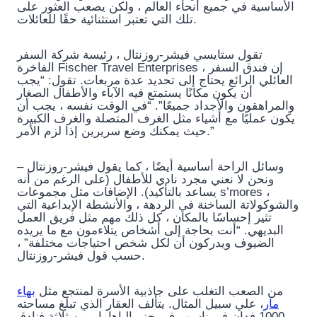
الأساسية في جميع أنحاء العالم ، ولكن يصعب العثور على
تلك التي تعتبر استثنائية حقًا للعائلات.
تقول ستايسي فيشر-روزنتال ، رئيسة شركة السفر
الفاخرة Fischer Travel Enterprises ، إن فندق السفر
العائلي الرائع يحتاج إلى تحديد عدة مربعات. تقول: “يجب
أن يكون مكانًا يستمتع فيه الآباء والأطفال الصغار
والمراهقون والأجداد جميعًا”. “في الوقت نفسه ، يجب أن
يكون عمليًا مع أشياء مثل الغرف المتصلة والغرف الكبيرة
حيث يمكنك وضع سريرين إذا لزم الأمر.”
وسائل الراحة أساسية أيضًا ، كما يقول فيشر-روزنتال –
ونحن لا نعني مجرد نادي للأطفال (على الرغم من أنه
يساعد بالتأكيد). الإضافات مثل مجموعات s’mores ،
والشوكولاتة الساخنة في الردهة ، والأنشطة الإبداعية التي
تثير إحساسًا بالمكان ، كل ذلك مهم مثل فريق العمل
البديهي. “أنت بحاجة إلى أشخاص يتلاءمون مع ما يريده
الضيوف ويدركون أن لكل شخص احتياجات مختلفة” ،
حسب قول فيشر-روزنتال.
من الصعب التغلب على جاذبية الأسرة لمنتجع مثل
بهاء
مار
، علي سبيل المثال. يتألف العقار الذي تبلغ مساحته
1000 فدان في ناسو ، في جزر الباهاما ، من ثلاثة فنادق –