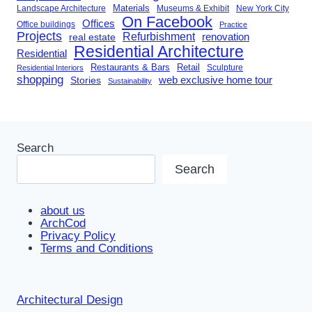
Landscape Architecture
Materials
Museums & Exhibit
New York City
On Facebook
Offices
Office buildings
Practice
Projects
Refurbishment
renovation
real estate
Residential Architecture
Residential
Restaurants & Bars
Retail
Sculpture
Residential Interiors
shopping
Stories
web exclusive home tour
Sustainability
Search
Search
about us
ArchCod
Privacy Policy
Terms and Conditions
Architectural Design