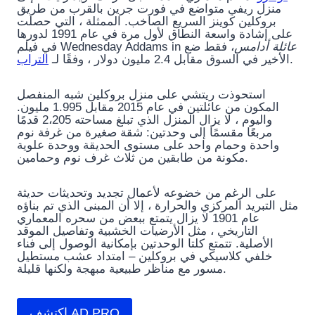
منزل ريفي متواضع في فورت جرين بالقرب من طريق
بروكلين كوينز السريع الصاخب. الممثلة ، التي حصلت
على إشادة واسعة النطاق لأول مرة في عام 1991 لدورها
عائلة أدامس
، فقط ضع
في فيلم Wednesday Addams in
التراب
الأخير في السوق مقابل 2.4 مليون دولار ، وفقًا لـ
.
استحوذت ريتشي على منزل بروكلين شبه المنفصل
المكون من عائلتين في عام 2015 مقابل 1.995 مليون.
واليوم ، لا يزال المنزل الذي تبلغ مساحته 2،205 قدمًا
مربعًا مقسمًا إلى وحدتين: شقة صغيرة من غرفة نوم
واحدة وحمام واحد على مستوى الحديقة ووحدة علوية
مكونة من طابقين من ثلاث غرف نوم وحمامين.
على الرغم من خضوعه لأعمال تجديد وتحديثات حديثة
مثل التبريد المركزي والحرارة ، إلا أن المبنى الذي تم بناؤه
عام 1901 لا يزال يتمتع ببعض من سحره المعماري
التاريخي ، مثل الأرضيات الخشبية وتفاصيل الموقد
الأصلية. تتمتع كلتا الوحدتين بإمكانية الوصول إلى فناء
خلفي كلاسيكي في بروكلين – امتداد عشب مستطيل
مسور مع مناظر طبيعية مبهجة ولكنها قليلة.
اكتشف AD PRO