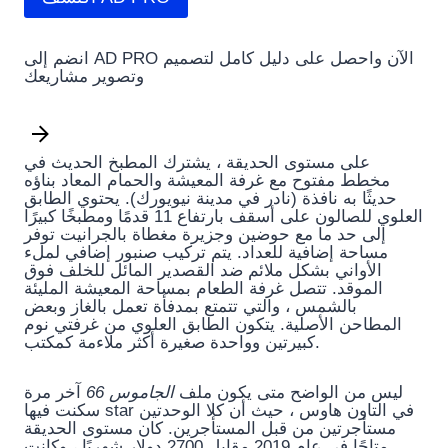
انضم إلى AD PRO الآن واحصل على دليل كامل لتصميم
وتصوير مشاريعك
على مستوى الحديقة ، يشترك المطبخ الحديث في
مخطط مفتوح مع غرفة المعيشة والحمام المعاد بناؤه
حديثًا به نافذة (نادر في مدينة نيويورك). يحتوي الطابق
العلوي للصالون على أسقف بارتفاع 11 قدمًا ومطبخًا كبيرًا
إلى حد ما مع حوضين وجزيرة مغطاة بالجرانيت توفر
مساحة إضافية للعداد. يتم تركيب صنبور إضافي لملء
الأواني بشكل ملائم ضد القصدير المائل للخلف فوق
الموقد. تتصل غرفة الطعام بمساحة المعيشة المليئة
بالشمس ، والتي تتمتع بمدفأة تعمل بالغاز وبعض
المطاحن الأصلية. يتكون الطابق العلوي من غرفتي نوم
كبيرتين وواحدة صغيرة أكثر ملاءمة كمكتب.
ليس من الواضح متى يكون ملف
الجاموس 66
آخر مرة
سكنت فيها star في التاون هاوس ، حيث أن كلا الوحدتين
مستأجرتين من قبل المستأجرين. كان مستوى الحديقة
متاحًا في عام 2019 مقابل 2700 دولار شهريًا ، وكانت