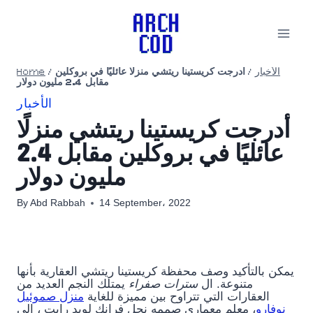
Skip
to
content
Home
/
أدرجت كريستينا ريتشي منزلًا عائليًا في بروكلين
/
الأخبار
مقابل 2.4 مليون دولار
الأخبار
أدرجت كريستينا ريتشي منزلًا
عائليًا في بروكلين مقابل 2.4
مليون دولار
By
Abd Rabbah
14 September، 2022
يمكن بالتأكيد وصف محفظة كريستينا ريتشي العقارية بأنها
متنوعة. ال
سترات صفراء
يمتلك النجم العديد من
العقارات التي تتراوح بين مميزة للغاية
منزل صموئيل
نوفارو
، معلم معماري صممه نجل فرانك لويد رايت ، إلى