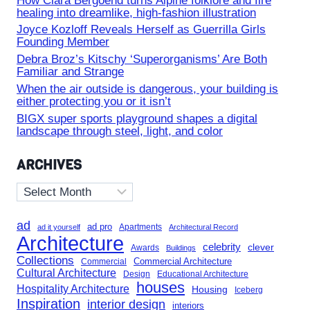
How Clara Bergoënd turns Alpine folklore and fire
healing into dreamlike, high-fashion illustration
Joyce Kozloff Reveals Herself as Guerrilla Girls
Founding Member
Debra Broz’s Kitschy ‘Superorganisms’ Are Both
Familiar and Strange
When the air outside is dangerous, your building is
either protecting you or it isn’t
BIGX super sports playground shapes a digital
landscape through steel, light, and color
ARCHIVES
Archives
ad
ad pro
Apartments
ad it yourself
Architectural Record
Architecture
celebrity
clever
Awards
Buildings
Collections
Commercial Architecture
Commercial
Cultural Architecture
Design
Educational Architecture
houses
Hospitality Architecture
Housing
Iceberg
Inspiration
interior design
interiors