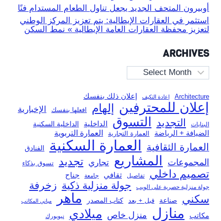
أوبيرون المتحف الجديد يجعل تناول الطعام المستدام فنًا
استثمر في العقارات الإيطالية: يتم تعزيز المركز الوطني
لتعزيز محفظة العقارات العامة الإيطالية » نمط السكن
ARCHIVES
Archives
إعلان ذلك بنفسك
Architecture
إعادة التكيف
إعلان للمحترفين
إلهام
الإخبارية
افعلها بنفسك
التسوق
التجديد
الداخلية
الداخلية السكنية
البنايات
العمارة التربوية
الضيافة + الرياضة
العمارة التجارية
العمارة السكنية
العمارة الثقافية
الفنادق
المشاريع
تجديد
المجموعات
تجاري
تسوق بذكاء
تصميم داخلي
ثقافي
جناح
تفاصيل
جامعة
جولة منزلية ذكية
زخرفة
جولة منزلية حصرية على الويب
ماهر
سكني
صناعة
قبل + بعد
كتاب المصدر
مباني المكاتب
منازل
ميلادي
منزل خاص
مكاتب
نيويورك