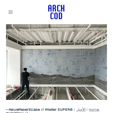
لتجاوز
لى
لمحتوى
Home
/
الأخبار
/
NewsPaperScape // Atelier SUPERB –