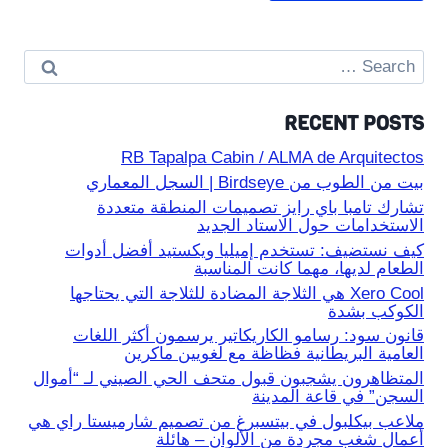
Search
for:
RECENT POSTS
RB Tapalpa Cabin / ALMA de Arquitectos
بيت من الطوب من Birdseye | السجل المعماري
تشارك تامبا باي رايز تصميمات المنطقة متعددة
الاستخدامات حول الاستاد الجديد
كيف نستضيف: تستخدم إميليا ويكستيد أفضل أدوات
الطعام لديها، مهما كانت المناسبة
Xero Cool هي الثلاجة المضادة للثلاجة التي يحتاجها
الكوكب بشدة
قانون سود: رسامو الكاريكاتير يرسمون أكثر اللغات
العامية البريطانية فظاظة مع لغويين ماكرين
المتظاهرون يشجبون قبول متحف الحي الصيني لـ “أموال
السجن” في قاعة المدينة
ملاعب بيكلبول في بيتسبرغ من تصميم شارميستا راي هي
أعمال شغب مجردة من الألوان – هائلة