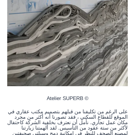
© Atelier SUPERB
على الرغم من تكليفنا من قبلهم بتصميم مكتب عقاري في
الموقع للقطاع السكني ، فقد تصورنا أنه أكثر من مجرد
مكان عمل تجاري. نأمل أن نعترف بخلفية الشركة كاحتفال
لأكثر من ستة عقود من التأسيس. لقد ألهمتنا زيارتنا
لمصنع الصحف للنظر في إمكانية دمج وسيلتي صحيفتين