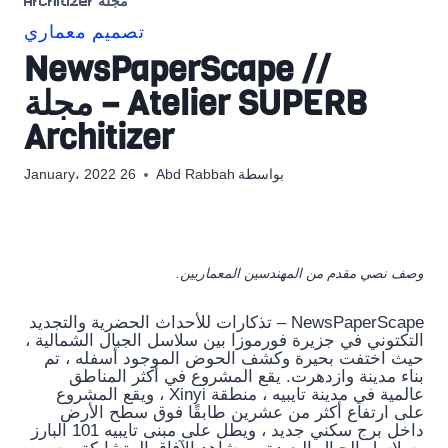
مجلة Architizer
تصميم معماري
NewsPaperScape //
Atelier SUPERB – مجلة
Architizer
بواسطة
Abd Rabbah
26 January، 2022
وصف نصي مقدم من المهندسين المعماريين.
NewsPaperScape – تذكارات للأحداث الحضرية والتجديد
التكتوني في جزيرة فورموزا بين سلاسل الجبال الشمالية ،
حيث اختفت بحيرة وكشف الحوض الموجود أسفله ، تم
بناء مدينة وازدهرت. يقع المشروع في أكثر المناطق
عالمية في مدينة تايبيه ، منطقة Xinyi ، ويقع المشروع
على ارتفاع أكثر من عشرين طابقًا فوق سطح الأرض
داخل برج سكني جديد ، ويطل على مبنى تايبيه 101 البارز