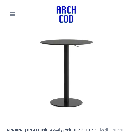
لتجاوز
لى
لمحتوى
Home
/
الأخبار
/
Brio h 72-102 بواسطة lapalma | Architonic