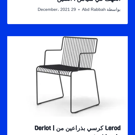
بواسطة
Abd Rabbah
29 December، 2021
Lerod كرسي بذراعين من Derlot |