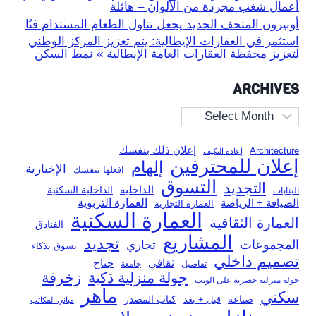
أعمال شغب مجردة من الألوان – هائلة
أوبيرون المتحف الجديد يجعل تناول الطعام المستدام فنًا
استثمر في العقارات الإيطالية: يتم تعزيز المركز الوطني
لتعزيز محفظة العقارات العامة الإيطالية » نمط السكن
ARCHIVES
Archives
إعلان ذلك بنفسك
Architecture
إعادة التكيف
إعلان للمحترفين
إلهام
الإخبارية
افعلها بنفسك
التسوق
التجديد
الداخلية
الداخلية السكنية
البنايات
العمارة التربوية
الضيافة + الرياضة
العمارة التجارية
العمارة السكنية
العمارة الثقافية
الفنادق
المشاريع
تجديد
المجموعات
تجاري
تسوق بذكاء
تصميم داخلي
ثقافي
جناح
تفاصيل
جامعة
جولة منزلية ذكية
زخرفة
جولة منزلية حصرية على الويب
ماهر
سكني
صناعة
قبل + بعد
كتاب المصدر
مباني المكاتب