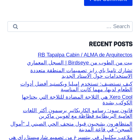
Search
for:
RECENT POSTS
RB Tapalpa Cabin / ALMA de Arquitectos
بيت من الطوب من Birdseye | السجل المعماري
تشارك تامبا باي رايز تصميمات المنطقة متعددة
الاستخدامات حول الاستاد الجديد
كيف نستضيف: تستخدم إميليا ويكستيد أفضل أدوات
الطعام لديها، مهما كانت المناسبة
Xero Cool هي الثلاجة المضادة للثلاجة التي يحتاجها
الكوكب بشدة
قانون سود: رسامو الكاريكاتير يرسمون أكثر اللغات
العامية البريطانية فظاظة مع لغويين ماكرين
المتظاهرون يشجبون قبول متحف الحي الصيني لـ “أموال
السجن” في قاعة المدينة
ملاعب بيكلبول في بيتسبرغ من تصميم شارميستا راي هي