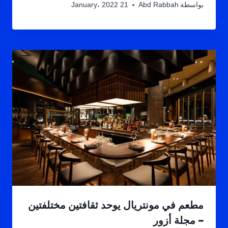
بواسطة
Abd Rabbah
21 January، 2022
مطعم في مونتريال يوحد ثقافتين مختلفتين
– مجلة أزور