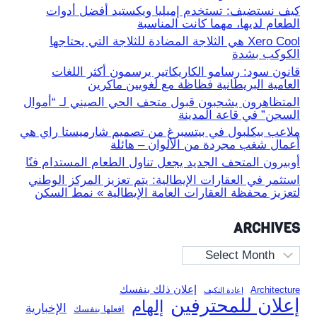
كيف نستضيف: تستخدم إميليا ويكستيد أفضل أدوات
الطعام لديها، مهما كانت المناسبة
Xero Cool هي الثلاجة المضادة للثلاجة التي يحتاجها
الكوكب بشدة
قانون سود: رسامو الكاريكاتير يرسمون أكثر اللغات
العامية البريطانية فظاظة مع لغويين ماكرين
المتظاهرون يشجبون قبول متحف الحي الصيني لـ “أموال
السجن” في قاعة المدينة
ملاعب بيكلبول في بيتسبرغ من تصميم شارميستا راي هي
أعمال شغب مجردة من الألوان – هائلة
أوبيرون المتحف الجديد يجعل تناول الطعام المستدام فنًا
استثمر في العقارات الإيطالية: يتم تعزيز المركز الوطني
لتعزيز محفظة العقارات العامة الإيطالية » نمط السكن
ARCHIVES
Archives
إعلان ذلك بنفسك
Architecture
إعادة التكيف
إعلان للمحترفين
إلهام
الإخبارية
افعلها بنفسك