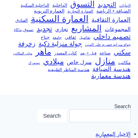
التسوق
التجديد
الداخلية
الداخلية السكنية
البنايات
العمارة التربوية
الضيافة + الرياضة
العمارة التجارية
العمارة السكنية
العمارة الثقافية
الفنادق
المشاريع
تجديد
المجموعات
تجاري
تسوق بذكاء
تصميم داخلي
ثقافي
جناح
تفاصيل
جامعة
جولة منزلية ذكية
زخرفة
جولة منزلية حصرية على الويب
ماهر
سكني
صناعة
قبل + بعد
كتاب المصدر
مباني المكاتب
منازل
ميلادي
منزل خاص
مكاتب
نيويورك
هندسة الضيافة
هندسة المناظر الطبيعية
هندسة معمارية
Search
Search
الاخبار المعمارية