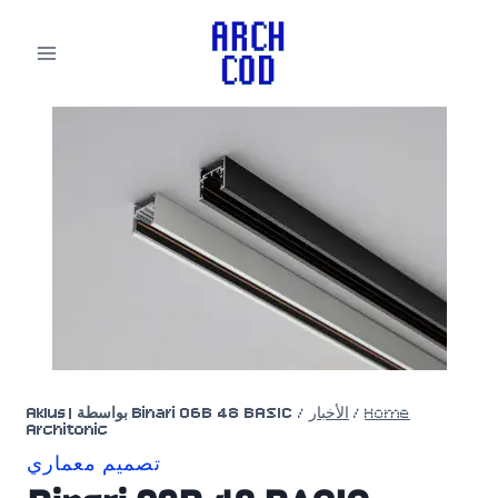
لتجاوز
لى
لمحتوى
Home
/
الأخبار
/
Binari 06B 48 BASIC بواسطة Aklus |
Architonic
تصميم معماري