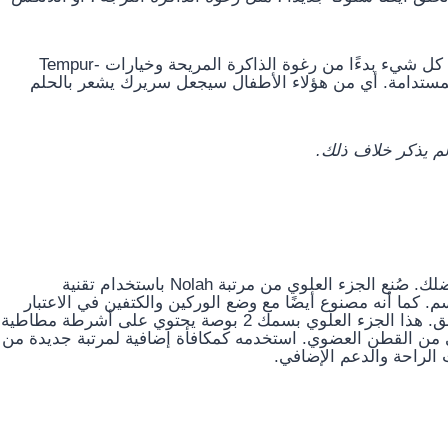
اكتشف مسبقًا 11 من أفضل أغطية المراتب ، بما في ذلك كل شيء بدءًا من رغوة الذاكرة المريحة وخيارات Tempur-
ر المستدامة. أي من هؤلاء الأطفال سيجعل سريرك يشعر بالحلم
م يذكر خلاف ذلك.
طبقة مخدة مصنوعة من تخفيف ضغط التبريد؟ نعم من فضلك. صُنع الجزء العلوي من مرتبة Nolah باستخدام تقنية
 الجسم. كما أنه مصنوع أيضًا مع وضع الوركين والكتفين في الاعتبار
لتوفير راحة فائقة من خلال تخفيف الضغط في تلك المناطق. هذا الجزء العلوي بسمك 2 بوصة يحتوي على أشرطة مطاطية
لي من القطن العضوي. استخدمه كمكافأة إضافية لمرتبة جديدة من
الراحة والدعم الإضافي.