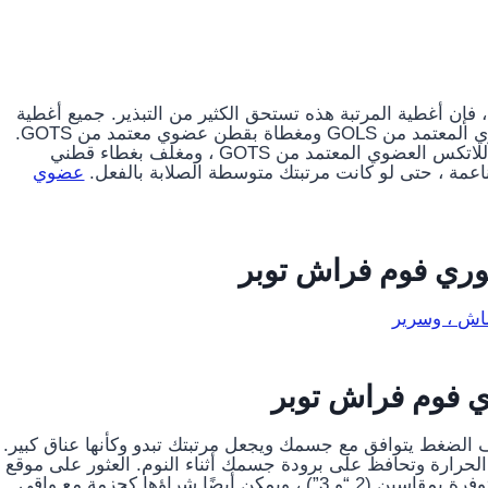
 فإن أغطية المرتبة هذه تستحق الكثير من التبذير. جميع أغطية
 عضوي معتمد من GOTS.
الكول مصنوع من بوصتين فاخرتين من اللاتكس العضوي المعتمد من GOTS ، ومغلف بغطاء قطني
مة ، حتى لو كانت مرتبتك متوسطة الصلابة بالفعل.
عضوي
ف الضغط يتوافق مع جسمك ويجعل مرتبتك تبدو وكأنها عناق كبير.
لحرارة وتحافظ على برودة جسمك أثناء النوم. العثور على موقع
أمازون هذا ليس لديه نقص في استعراض الهذيان. وهي متوفرة بمقاسين (2 “و 3”) ، ويمكن أيضًا شراؤها كحزمة مع واقي