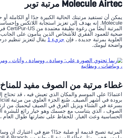
Molecule Airtec مرتبة توبر
Molecule. إنه يهدف إلى تعزيز استجابة اللاتكس وإحس
صحية للعمود الفقري للأشخاص الذين ينامون على الجانب 
العلوية بمرتبة جديدة ، فإن
جزيء 1
يقال لتعزيز تنظيم درج
واضحة ليومك.
غطاء مرتبة من الصوف مفيد للمناخ
اعتمادًا على الموسم والمكان الذي تعيش فيه ، قد تحتاج إل
بسرعة في الشتاء ويزيل العرق في الصيف ليحميك من ارتفا
الصوف ، الذي يتناسب مع جسمك وهو خيار رائع للبشرة ا
الحساسية وعث الغبار. للحفاظ على نضارتها طوال العام ، 