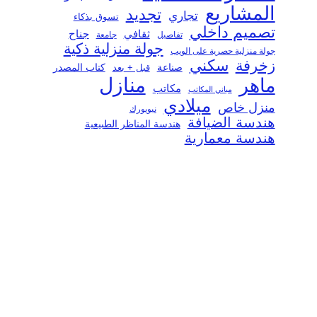
المشاريع
تجديد
تجاري
تسوق بذكاء
تصميم داخلي
ثقافي
جناح
تفاصيل
جامعة
جولة منزلية ذكية
جولة منزلية حصرية على الويب
سكني
زخرفة
صناعة
قبل + بعد
كتاب المصدر
منازل
ماهر
مكاتب
مباني المكاتب
ميلادي
منزل خاص
نيويورك
هندسة الضيافة
هندسة المناظر الطبيعية
هندسة معمارية