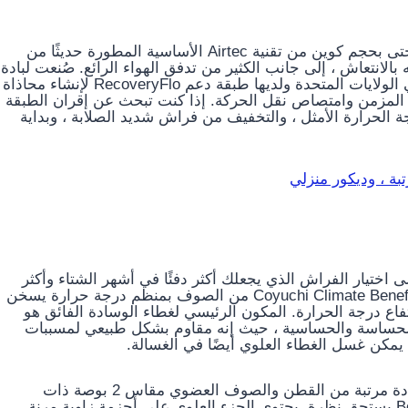
يمكن أن تستفيد مرتبتك الحالية الكبيرة جدًا أو الكاملة أو حتى بحجم كوين من تقنية Airtec الأساسية المطورة حديثًا من
اسه بالانتعاش ، إلى جانب الكثير من تدفق الهواء الرائع. صُنعت لبادة
المرتبة أيضًا من رغوة نظيفة معتمدة من CertiPur-US في الولايات المتحدة ولديها طبقة دعم RecoveryFlo لإنشاء محاذاة
المزمن وامتصاص نقل الحركة. إذا كنت تبحث عن إقران الطبقة
ة الحرارة الأمثل ، والتخفيف من فراش شديد الصلابة ، وبداية
ى اختيار الفراش الذي يجعلك أكثر دفئًا في أشهر الشتاء وأكثر
برودة في أشهر الصيف. صُنع الجزء العلوي من مرتبة Coyuchi Climate Beneficial من الصوف بمنظم درجة حرارة يسخن
ع درجة الحرارة. المكون الرئيسي لغطاء الوسادة الفائق هو
لحساسة والحساسية ، حيث إنه مقاوم بشكل طبيعي لمسببات
يمكن غسل الغطاء العلوي أيضًا في الغسالة.
المرتبة تصبح قديمة أو صلبة جدًا؟ ضع في اعتبارك أن وسادة مرتبة من القطن والصوف العضوي مقاس 2 بوصة ذات
ملمس فخم ، مثل غطاء المرتبة المبطنة من Boll & Branch يستحق نظرة. يحتوي الجزء العلوي على أحزمة زاوية مرنة