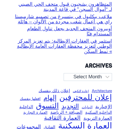
المتظاهرون يشجبون قبول متحف الحي الصيني
لـ “أموال السجن” في قاعة المدينة
ملاعب بيكلبول في بيتسبرغ من تصميم شارميستا
راي هي أعمال شغب مجردة من الألوان – هائلة
أوبيرون المتحف الجديد يجعل تناول الطعام
المستدام فنًا
استثمر في العقارات الإيطالية: يتم تعزيز المركز
الوطني لتعزيز محفظة العقارات العامة الإيطالية
» نمط السكن
ARCHIVES
Archives
إعلان ذلك بنفسك
Architecture
إعادة التكيف
إعلان للمحترفين
إلهام
افعلها بنفسك
التسوق
التجديد
الإخبارية
الداخلية
البنايات
الضيافة + الرياضة
الداخلية السكنية
العمارة التجارية
العمارة الثقافية
العمارة التربوية
العمارة السكنية
المجموعات
الفنادق