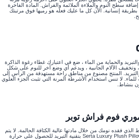
افة سطح النوم والملاءة الملائمة والفراش. المادة الفاخرة
طريقة إنسانية. الآن كل ما عليك فعله هو رميها فوق مرتبتك
ح.
لتبريد والحماية من الماء ، ضع في اعتبارك غطاء رغوة الذاكرة
فيفًا لآلام الظهر ، وتخفيف الآلام الجانبية ، ويدعم أي وضع آخر للنوم على شكل
رة الهلامية والتبريد. المنتج مصنوع من مناطق راحة مستهدفة من الرأس إلى
اء. لا تنس استخدام الأشرطة المرنة التي تثبت الجزء العلوي
ن بنشاط.
الذي فقده نومك من خلال مادتها عالية الكثافة الحالمة. لا يتم
تعبئة الجزء العلوي من مرتبة Serta Luxury Plush Pillowtop 3 “Gel Memory Foam بتقنية التبريد للحصول على حرارة