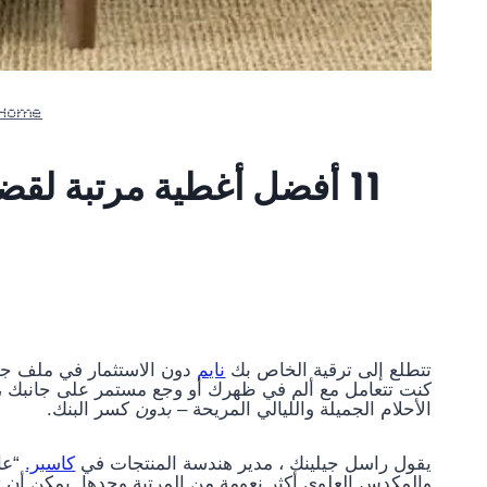
Home
تتطلع إلى ترقية الخاص بك
نايم
دون الاستثمار في ملف ج
كنت تتعامل مع ألم في ظهرك أو وجع مستمر على جانبك ، ف
الأحلام الجميلة والليالي المريحة –
بدون
كسر البنك.
يقول راسل جيلينك ، مدير هندسة المنتجات في
كاسبر.
“عاد
والمكدس العلوي أكثر نعومة من المرتبة وحدها. يمكن أن تخل