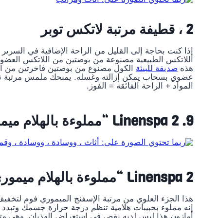
2 ، قطيفة مرتبة لاتكس توبر
إذا كنت بحاجة إلى القليل من الراحة الإضافية في السرير ،
اللاتكس الطبيعية مصنوعة من بوصتين من اللاتكس العضوي المعتمد من GOLS ومغطاة بقطن
هذه
صديقة للبيئة
عضوي بسحاب يمكن إزالته وغسله. يمنحك ملمس مرتبة ناع
المواد + الراحة الفائقة = الفوز.
9. Linenspa 2 “مملوءة بالهلام ميموري فوم فراش توبر
Linenspa 2 “مملوءة بالهلام ميموري فوم فراش توبر
هذا الجزء العلوي من مرتبة الإسفنج الميموري فوم لتخفي
إنه مملوء بحبيبات هلامية تنظم درجة حرارة جسمك وتبدد ا