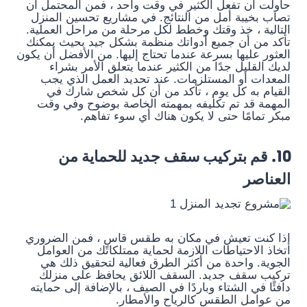
حاولت أن تفعل الكثير في وقت واحد ، فمن المحتمل أن
تصاب بخيبة أمل من النتائج. في مشاريع تحسين المنزل
التالية ، خذ وقتك وخطط لكل مرحلة من مراحل العملية.
تأكد من أن جميع أدواتك منظمة بشكل جيد بحيث يمكنك
العثور عليها بسرعة عندما تحتاج إليها. من الأفضل أن يكون
لديك القليل جدًا من الكثير عندما يتعلق الأمر بشراء
المعدات أو المستلزمات. عند تحديد العمل الذي يجب
القيام به كل يوم ، تأكد من أن كل شخص شارك في
المهمة قد تم تكليفه بمهمته الخاصة بوضوح وفي وقت
مبكر تمامًا حتى لا يكون هناك أي سوء تفاهم.
10. قم بتركيب سقف جديد للحماية من
العناصر
إذا كنت تعيش في مكان به طقس قاسٍ ، فمن الضروري
اتخاذ الاحتياطات اللازمة لحماية ممتلكاتك من العوامل
الجوية. واحدة من أكثر الطرق فعالية لتحقيق ذلك هي
تركيب سقف جديد. السقف اللائق يحافظ على منزلك
دافئًا في الشتاء وباردًا في الصيف ، بالإضافة إلى حمايته
من عوامل الطقس كالرياح والأمطار.