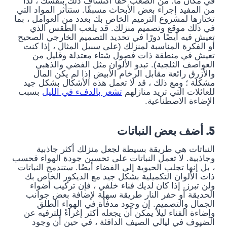
في مكان ما. من الصعب حقًا اكتشاف ذلك بنفسك ، لذا
من المفيد إجراء بعض الأبحاث مسبقًا. ستتأثر المواد التي
تختارها لمشروع الترميم الخاص بك بعدد من العوامل ، بما
في ذلك موقع وتصميم منزلك. قد يلعب الطقس الذي
تعيش فيه أيضًا دورًا في تحديد التصميم الخارجي الصحيح
أو الفكرة المناسبة لمنزلك (على سبيل المثال ، إذا كنت
تعيش في منطقة ذات فصول شتاء معتدلة وقليل من
العواصف الثلجية). تبدو الألوان مثل الفضي والذهبي
والأزرق رائعة مقابل الرخام الأبيض إذا لم يكن المال
مشكلة ؛ ومع ذلك ، قد لا تعمل هذه الأشكال بشكل جيد
للعائلات التي تريد منازلهم
تشعر بالدفء في الليل
بسبب
الإضاءة الاصطناعية.
5. أضف بعض النباتات
النباتات هي طريقة بسيطة لجعل منزلك أكثر جاذبية
وجاذبية. لا تعمل النباتات على تحسين جودة الهواء فحسب
، بل إنها تجلب الحيوية إلى الفضاء أيضًا. ستندمج النباتات
ذات الألوان التكميلية بشكل جيد مع الديكور الخاص بك
ولن تبرز. إذا كان لديك فناء خلفي ، فإن تركيب أضواء
الحديقة أو حفر النار طريقة سهلة لإضافة بعض جوانب
الجمال والتصميم. إن وجود مدفأة في الهواء الطلق
وإضاءة الفناء ليلاً يمكن أن يجعله أكثر إغراءً للترفيه عن
الضيوف في ليالي الصيف الدافئة ، في حين أن وجود