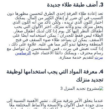
3. أضف طبقة طلاء جديدة
تعد إعادة طلاء الغرفة إحدى الطرق لتحسين مظهرها دون
التسبب في أي ضرر أو إنفاق الكثير من المال. يمكنك
اختيار اللون الذي تريده ، ولكن تأكد من أنه اللون الذي
يجعل منزلك يبدو وكأنه منزلك. اختر الألوان التي يحب
أطفالك النظر إليها كل يوم إذا كان لديك أطفال صغار.
الطلاء ليس فقط للجدران ؛ يمكن استخدامه أيضًا على
الأسقف. يمكن أن يساعد طلاء ضوء السقف في فتح
المنطقة وجعلها تبدو أكبر مما هي عليه. علاوة على ذلك ،
إذا كنت تعيش في بيرث ، فمن المستحسن أن تتواصل مع
رسام محترف ، ويمكنك دائمًا الاعتماد عليه
الرسامين
بيرث
لتقديم خدمة ممتازة.
4. معرفة المواد التي يجب استخدامها لوظيفة
تجديد منزلك
عندما يتعلق الأمر بترقية منزلك ، تشير الأهمية النسبية إلى
مدى جودة عمل الألوان والأنسجة والأنماط المختلفة معًا