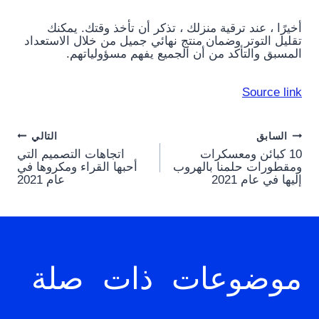
أخيرًا ، عند ترقية منزلك ، تذكر أن تأخذ وقتك. يمكنك
تقليل التوتر وضمان منتج نهائي جميل من خلال الاستعداد
المسبق والتأكد من أن الجميع يفهم مسؤولياتهم.
Source link
Post
السابق
التالي
10 كبائن ومعسكرات
اتجاهات التصميم التي
navigation
ومقطورات حلمنا بالهروب
أحبها القراء ومكروها في
إليها في عام 2021
عام 2021
موضوعات ذات صلة