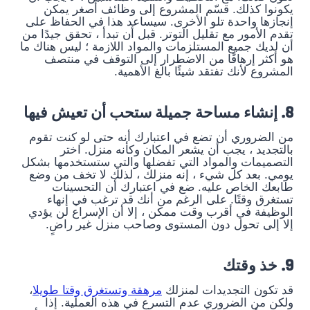
يكونوا كذلك. قسّم المشروع إلى وظائف أصغر يمكن
إنجازها واحدة تلو الأخرى. سيساعد هذا في الحفاظ على
تقدم الأمور مع تقليل التوتر. قبل أن تبدأ ، تحقق جيدًا من
أن لديك جميع المستلزمات والمواد اللازمة ؛ ليس هناك ما
هو أكثر إرهاقًا من الاضطرار إلى التوقف في منتصف
المشروع لأنك تفتقد شيئًا بالغ الأهمية.
8. إنشاء مساحة جميلة ستحب أن تعيش فيها
من الضروري أن تضع في اعتبارك أنه حتى لو كنت تقوم
بالتجديد ، يجب أن يشعر المكان وكأنه منزل. اختر
التصميمات والمواد التي تفضلها والتي ستستخدمها بشكل
يومي. بعد كل شيء ، إنه منزلك ، لذلك لا تخف من وضع
طابعك الخاص عليه. ضع في اعتبارك أن التحسينات
تستغرق وقتًا. على الرغم من أنك قد ترغب في إنهاء
الوظيفة في أقرب وقت ممكن ، إلا أن الإسراع لن يؤدي
إلا إلى تحول دون المستوى وصاحب منزل غير راضٍ.
9. خذ وقتك
قد تكون التجديدات لمنزلك
مرهقة وتستغرق وقتا طويلا
،
ولكن من الضروري عدم التسرع في هذه العملية. إذا