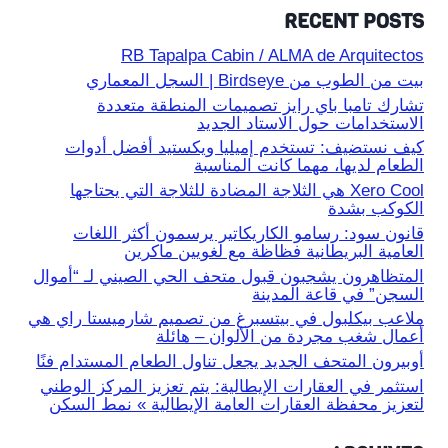
RECENT POSTS
RB Tapalpa Cabin / ALMA de Arquitectos
بيت من الطوب من Birdseye | السجل المعماري
تشارك تامبا باي رايز تصميمات المنطقة متعددة
الاستخدامات حول الاستاد الجديد
كيف نستضيف: تستخدم إميليا ويكستيد أفضل أدوات
الطعام لديها، مهما كانت المناسبة
Xero Cool هي الثلاجة المضادة للثلاجة التي يحتاجها
الكوكب بشدة
قانون سود: رسامو الكاريكاتير يرسمون أكثر اللغات
العامية البريطانية فظاظة مع لغويين ماكرين
المتظاهرون يشجبون قبول متحف الحي الصيني لـ “أموال
السجن” في قاعة المدينة
ملاعب بيكلبول في بيتسبرغ من تصميم شارميستا راي هي
أعمال شغب مجردة من الألوان – هائلة
أوبيرون المتحف الجديد يجعل تناول الطعام المستدام فنًا
استثمر في العقارات الإيطالية: يتم تعزيز المركز الوطني
لتعزيز محفظة العقارات العامة الإيطالية » نمط السكن