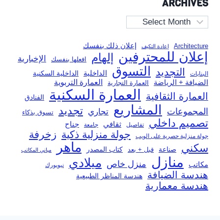
ARCHIVES
Archives
إعلان ذلك بنفسك
Architecture
إعادة التكيف
إعلان للمحترفين
إلهام
الإخبارية
افعلها بنفسك
التسوق
التجديد
الداخلية
الداخلية السكنية
البنايات
العمارة التربوية
الضيافة + الرياضة
العمارة التجارية
العمارة السكنية
العمارة الثقافية
الفنادق
المشاريع
تجديد
المجموعات
تجاري
تسوق بذكاء
تصميم داخلي
ثقافي
جناح
تفاصيل
جامعة
جولة منزلية ذكية
زخرفة
جولة منزلية حصرية على الويب
ماهر
سكني
صناعة
قبل + بعد
كتاب المصدر
مباني المكاتب
منازل
ميلادي
منزل خاص
مكاتب
نيويورك
هندسة الضيافة
هندسة المناظر الطبيعية
هندسة معمارية