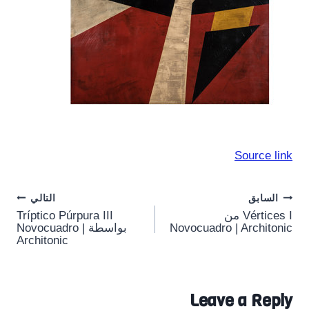
Source link
Post
السابق
التالي
Vértices I من
Tríptico Púrpura III
navigation
Novocuadro | Architonic
بواسطة Novocuadro |
Architonic
Leave a Reply