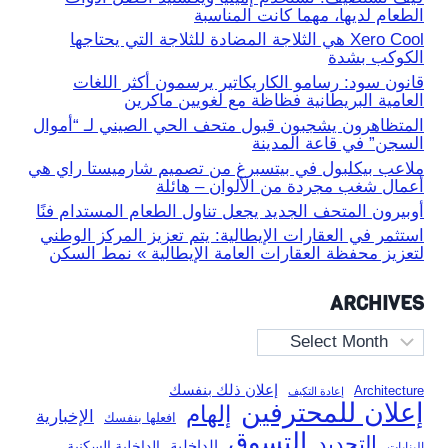
الطعام لديها، مهما كانت المناسبة
Xero Cool هي الثلاجة المضادة للثلاجة التي يحتاجها
الكوكب بشدة
قانون سود: رسامو الكاريكاتير يرسمون أكثر اللغات
العامية البريطانية فظاظة مع لغويين ماكرين
المتظاهرون يشجبون قبول متحف الحي الصيني لـ “أموال
السجن” في قاعة المدينة
ملاعب بيكلبول في بيتسبرغ من تصميم شارميستا راي هي
أعمال شغب مجردة من الألوان – هائلة
أوبيرون المتحف الجديد يجعل تناول الطعام المستدام فنًا
استثمر في العقارات الإيطالية: يتم تعزيز المركز الوطني
لتعزيز محفظة العقارات العامة الإيطالية » نمط السكن
ARCHIVES
Archives
إعلان ذلك بنفسك
Architecture
إعادة التكيف
إعلان للمحترفين
إلهام
الإخبارية
افعلها بنفسك
التسوق
التجديد
الداخلية
الداخلية السكنية
البنايات