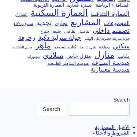
العمارة التربوية
الضيافة + الرياضة
العمارة التجارية
العمارة السكنية
العمارة الثقافية
الفنادق
المشاريع
تجديد
المجموعات
تجاري
تسوق بذكاء
تصميم داخلي
ثقافي
جناح
تفاصيل
جامعة
جولة منزلية ذكية
زخرفة
جولة منزلية حصرية على الويب
ماهر
سكني
صناعة
قبل + بعد
كتاب المصدر
مباني المكاتب
منازل
ميلادي
منزل خاص
مكاتب
نيويورك
هندسة الضيافة
هندسة المناظر الطبيعية
هندسة معمارية
Search
Search
الاخبار المعمارية
الشروط والأحكام