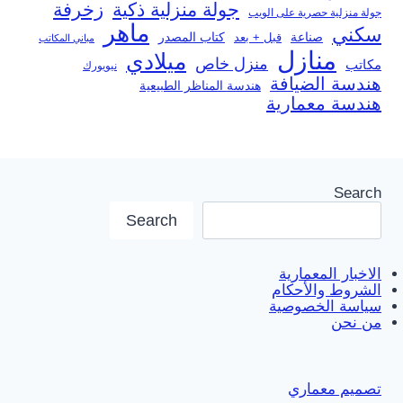
جولة منزلية ذكية
زخرفة
جولة منزلية حصرية على الويب
ماهر
سكني
صناعة
قبل + بعد
كتاب المصدر
مباني المكاتب
منازل
ميلادي
منزل خاص
مكاتب
نيويورك
هندسة الضيافة
هندسة المناظر الطبيعية
هندسة معمارية
Search
Search
الاخبار المعمارية
الشروط والأحكام
سياسة الخصوصية
من نحن
تصميم معماري