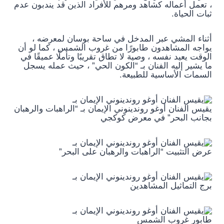
، تعمل أعماله كشاهد ومرهم للأفراد الذين قد يندبون عدم
ثبات الحياة.
أثناء المشي عبر المدخل في ساحة بوسان لمعرضه ،
يواجه المشاهدون طابورًا من غروب الشمس ، كما لو أن
الوقت يعيد نفسه ، وصية لا تطاق تقريبًا وتأملًا عميقًا في
ما يشير إليه الفنان بـ “الكون الحي” ، حيث عمله يسجل
السمات الأساسية للطبيعة.
يقيس الفنان أوغو روندينوني الإيمان بـ “الراهبات والرهبان
بجانب البحر” في معرض كوكجي
عرض التثبيت “الراهبات والرهبان على البحر”
برج التماثيل المشاهدين
طابور غروب الشمس