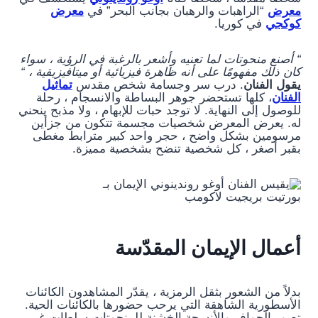
معرض
“الراهبات والرهبان بجانب البحر” في
معرض
كوكجي
في كوريا.
“ أصنع منحوتات لما تعنيه وأشعر بالرغبة في الرؤية ، سواء
كان ذلك مفهومًا على أنه ظاهرة فيزيائية أو ميتافيزيقية ، “
يقول الفنان
. درب سر وجسامة شخص مقدس
تماثيل
الفنان
، كلها تستحضر جوهر البساطة والانسجام ، رحلة
للوصول إلى النهاية. لا توجد حبات للإبهام ، ولا مذبح ينحني
له. يعرض المعرض شخصيات مجسمة تتكون من جزأين
مرسومين بشكل واضح ، حجر واحد كبير مترابط مغطى
بقبر أصغر ، كل شخصية تنضح بشخصية مميزة.
بورتيت بريجيت لاكومب
أعمال الإيمان المقدّسة
بدلاً من الشعور بثقل الرمزية ، يقدّر المشاهدون الكائنات
الأسطورية الشاهقة التي يرحب حضورها بالكائنات الحية.
تصور الحواف والأنسجة الخشنة للمنحوتات سلطات غير