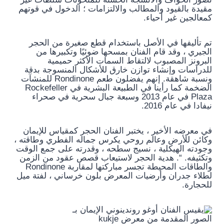
مقيدة بالقيود والمطالب والالتزامات ؛ الدخول في قوتهم
كمعالجين غير أحياء.
تم تأليفها في الأصل باستخدام قطع صغيرة من الحجر
الجيري ، وقد قام الفنان بمسحها ضوئيًا وتكبيرها من
البرونز المصبوب لالتقاط السمات الأكثر حميمية
للدراسات وإنشاء توازن خارق للأشكال المنسوجة بدقة
ونسبة شاهقة. إنهم يفضلون طعم Rondinone للمنشآت
الضخمة كما رأينا في الطبيعة البشرية في Rockefeller
Plaza في عام 2013 وسبعة جبال سحرية في صحراء
نيفادا في عام 2016.
في معرضه الأخير ، يختبر الفنان الحجر كمقياس للإيمان
وكائن للأرض وعالم روحي يكرس جماله الفطري وطاقته ،
وجودته الهيكلية ، نسيج سطحه ، وقدرته على جمع الوقت
وتكثيفه. “. هدية الحجر لاستيعاب قصص عقود من الزمن
والطاقات المحيطة تجسر مباركتها لمقاربة Rondinone
لطلاء جدران وأرضيات المعرض بلون خرساني ، لفتة ميل
للحجارة.
الصور المقدمة من معرض kukje