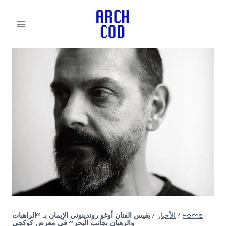
لتجاوز
لى
لمحتوى
Home
/
الأخبار
/
يقيس الفنان أوغو روندينوني الإيمان بـ “الراهبات
والرهبان بجانب البحر” في معرض كوكجي