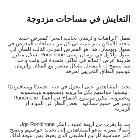
التعايش في مساحات مزدوجة
يعمل “الراهبات والرهبان بجانب البحر” كمعرض جديد
متعدد الأماكن ، تم تثبيته في كل من مساحات المعرض في
سيول وبوسان. هذا هو المعرض الفردي الثالث للفنان في
سيول والأول في بوسان. يتبنى Rondinone بشكل متكرر
طريقة عرض أعماله في أماكن متعددة في وقت واحد ،
مما يسمح له بالتفاعل بشكل مباشر مع المكان والزمان
لتوسيع النطاق التجريبي لحرفه.
يحث المشاهدين على التجول في فنه ، جسديًا وميتافيزيقيًا
، ليغلفوا حواسهم بكل ما يرونه ويسمعونه ويلمسونه
ويختبرونه. يتكرر موضوع الانفتاح في أعمال Rondinone
ويمر في جميع مساعيه ، بغض النظر عن المواد أو
الرمزية.
منذ ما يقرب من أربعة عقود ، ابتكر Ugo Rondinone
أعمالًا بصرية تدعو المشاهدين إلى تجديد حواسهم وتصبح
أكثر حساسية للرنين الطبيعي الذي يحيط بهم. نتيجة لذلك