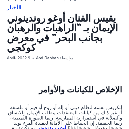
الأخبار
يقيس الفنان أوغو روندينوني
الإيمان بـ “الراهبات والرهبان
بجانب البحر” في معرض
كوكجي
بواسطة
Abd Rabbah
9 April، 2022
الإخلاص للكيانات والأوامر
لتكريس نفسه لنظام ديني أو إله أو روح أو قيم أو فلسفة
أو غير ذلك من كيانات المعتقدات يتطلب الإيمان والاتساق
والصلابة في استمرارية الممارسة. ربما الصورة النمطية ،
ربما الحقيقة. إن الحفاظ على الأمانة لعقيدة المرء يولد
شخصًا مقدسًا ، شخصًا فنانًا
أوغو روندينوني
يستكشف في