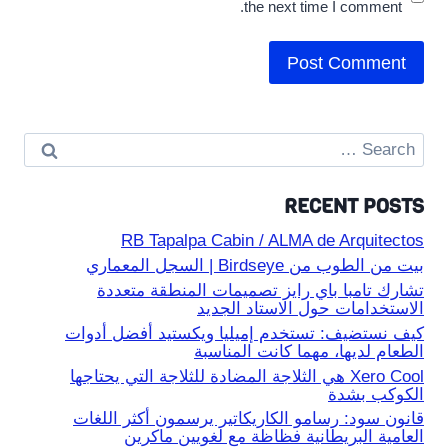
the next time I comment.
Search
for:
RECENT POSTS
RB Tapalpa Cabin / ALMA de Arquitectos
بيت من الطوب من Birdseye | السجل المعماري
تشارك تامبا باي رايز تصميمات المنطقة متعددة
الاستخدامات حول الاستاد الجديد
كيف نستضيف: تستخدم إميليا ويكستيد أفضل أدوات
الطعام لديها، مهما كانت المناسبة
Xero Cool هي الثلاجة المضادة للثلاجة التي يحتاجها
الكوكب بشدة
قانون سود: رسامو الكاريكاتير يرسمون أكثر اللغات
العامية البريطانية فظاظة مع لغويين ماكرين