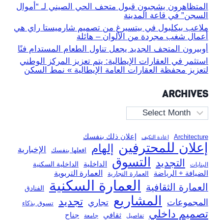
المتظاهرون يشجبون قبول متحف الحي الصيني لـ “أموال
السجن” في قاعة المدينة
ملاعب بيكلبول في بيتسبرغ من تصميم شارميستا راي هي
أعمال شغب مجردة من الألوان – هائلة
أوبيرون المتحف الجديد يجعل تناول الطعام المستدام فنًا
استثمر في العقارات الإيطالية: يتم تعزيز المركز الوطني
لتعزيز محفظة العقارات العامة الإيطالية » نمط السكن
ARCHIVES
Archives
إعلان ذلك بنفسك
Architecture
إعادة التكيف
إعلان للمحترفين
إلهام
الإخبارية
افعلها بنفسك
التسوق
التجديد
الداخلية
الداخلية السكنية
البنايات
العمارة التربوية
الضيافة + الرياضة
العمارة التجارية
العمارة السكنية
العمارة الثقافية
الفنادق
المشاريع
تجديد
المجموعات
تجاري
تسوق بذكاء
تصميم داخلي
ثقافي
جناح
تفاصيل
جامعة