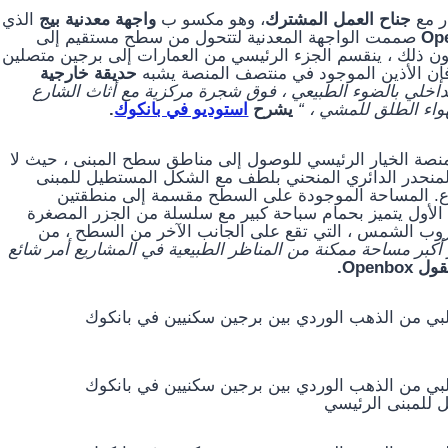
جناح العمل المشترك
، وهو مكسو ب
واجهة معدنية بيج
الذي
صممت الواجهة المعدنية لتتحول من سطح مستقيم إلى
ن ذلك ، ينقسم الجزء الرئيسي من العمارات إلى برجين متصلين
 فإن الأذين الموجود في منتصف المنصة يشبه
حديقة خارجية
لداخلي بالضوء الطبيعي ، فوق شجرة مركزية مع أثاث الشارع
اء الطلق للمشي ، “
يشرح
استوديو في بانكوك
.
منصة الخيار الرئيسي للوصول إلى مناطق سطح المبنى ، حيث لا
لمنحدر الدائري المنحني بلطف مع الشكل المستطيل للمبنى
روع. المساحة الموجودة على السطح مقسمة إلى منطقتين
ول يتميز بحمام سباحة كبير مع سلسلة من الجزر المصغرة
 غروب الشمس ، التي تقع على الجانب الآخر من السطح ، من
 أكبر مساحة ممكنة من المناظر الطبيعية في المشاريع أمر شائع
 Openbox.
 للمبنى الرئيسي