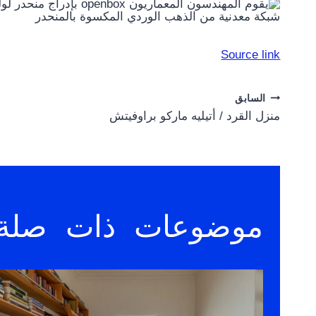
شبكة معدنية من الذهب الوردي المكسوة بالمنحدر
Source link
Post
السابق
منزل القرد / أتيليه ماركو براوفيتش
navigation
موضوعات ذات صلة