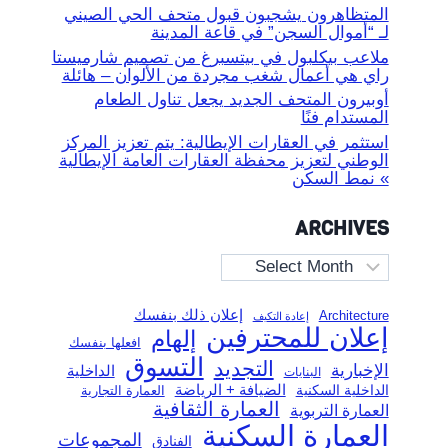
المتظاهرون يشجبون قبول متحف الحي الصيني
لـ “أموال السجن” في قاعة المدينة
ملاعب بيكلبول في بيتسبرغ من تصميم شارميستا
راي هي أعمال شغب مجردة من الألوان – هائلة
أوبيرون المتحف الجديد يجعل تناول الطعام
المستدام فنًا
استثمر في العقارات الإيطالية: يتم تعزيز المركز
الوطني لتعزيز محفظة العقارات العامة الإيطالية
» نمط السكن
ARCHIVES
Archives
إعلان ذلك بنفسك
Architecture
إعادة التكيف
إعلان للمحترفين
إلهام
افعلها بنفسك
التسوق
التجديد
الإخبارية
الداخلية
البنايات
الضيافة + الرياضة
الداخلية السكنية
العمارة التجارية
العمارة الثقافية
العمارة التربوية
العمارة السكنية
المجموعات
الفنادق