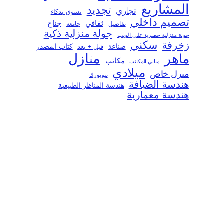
المشاريع
تجديد
تجاري
تسوق بذكاء
تصميم داخلي
ثقافي
جناح
تفاصيل
جامعة
جولة منزلية ذكية
جولة منزلية حصرية على الويب
سكني
زخرفة
صناعة
قبل + بعد
كتاب المصدر
منازل
ماهر
مكاتب
مباني المكاتب
ميلادي
منزل خاص
نيويورك
هندسة الضيافة
هندسة المناظر الطبيعية
هندسة معمارية