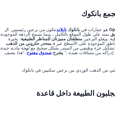
جمع بانكوك
هو عمارات في
بانكوك
تايلاند
تتكون من برجين رئيسيين. ال
ق
يمتد على طول الموقع بالكامل ، بينما يسمح الردهة الموجودة
ة. ويعلو البرجين
منطقتان مميزتان للمناظر الطبيعية
: بحيرة
طق الموجودة على الأسطح عبر a
منحدر حلزوني من الذهب
 تشكيل جزء وظيفي من المبنى بشكل صحيح مع لهجة مادية جيدة
 إدراكه من مسافات بعيدة ،”
يشرح
صندوق مفتوح
.
“هذا يضيف
هندسين المعماريين OPENBOX يجلبون الطبيعة داخل قاعدة