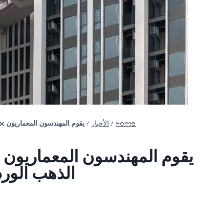
Home
/
الأخبار
/
يقوم المهندسون المعماريون openbox بإدراج منحدر لولبي من الذهب الوردي بين برجين سكنيين في بانكوك
الذهب الور