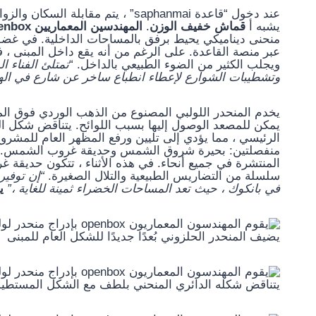
عند دخول “قاعدة saphanmai” ، يتم مقابلة السكان والزوار مع
يشبه أ
قماش خفيف الوزن
.
المهندسين المعماريين Openbox
منحنى ديناميكي يحيط برفق بالمساحات الداخلية. في غضو
عبر منصة القاعدة. على الرغم من أنه يقع داخل المبنى ،
ويجلب الكثير من الضوء الطبيعي بالداخل. “
تمتلئ الفناء ا
وتشطيبات الشوارع لإعطاء انطباع ساخر عن شارع في الهو
يخدم المنحدر اللولبي المصنوع من الذهب الوردي فوق ال
يمكن للمصعد الوصول إليها بسبب اللوائح. يتناقض شكل ا
الرئيسي ، مما يؤدي إلى تليين ورفع المظهر العام للمش
منفصلتين: بحيرة شروق الشمس وحديقة غروب الشمس. الأ
المنتشرة في جميع أنحاء. في هذه الأثناء ، تتكون حديقة
سلسلة من التضاريس الطبيعية والتلال الصغيرة.
“إن توفير
في بانكوك ، حيث تعد المساحات الخضراء ثمينة للغاية ،”
يقول
يضيف المنحدر الحلزوني بُعدًا جديدًا للشكل العام للمبنى
يتناقض شكله الدائري المنحني بلطف مع الشكل المستطيل