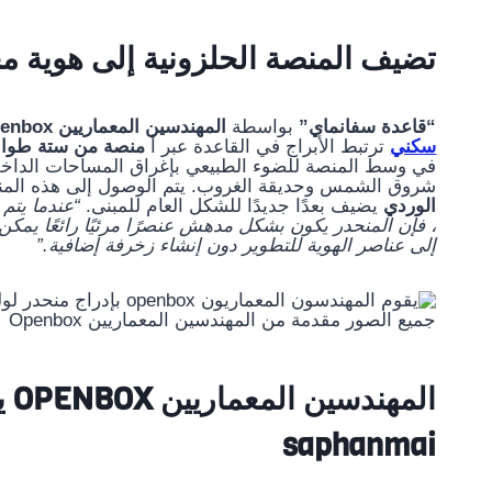
تضيف المنصة الحلزونية إلى هوية م
“قاعدة سفانماي”
بواسطة
المهندسين المعماريين Openbox
سكني
ترتبط الأبراج في القاعدة عبر أ
منصة من ستة طواب
في وسط المنصة للضوء الطبيعي بإغراق المساحات الداخلي
شروق الشمس وحديقة الغروب. يتم الوصول إلى هذه المنا
الوردي
يضيف بعدًا جديدًا للشكل العام للمبنى.
“عندما يتم
، فإن المنحدر يكون بشكل مدهش عنصرًا مرئيًا رائعًا يمكن
إلى عناصر الهوية للتطوير دون إنشاء زخرفة إضافية.”
جميع الصور مقدمة من المهندسين المعماريين Openbox
الم
saphanmai