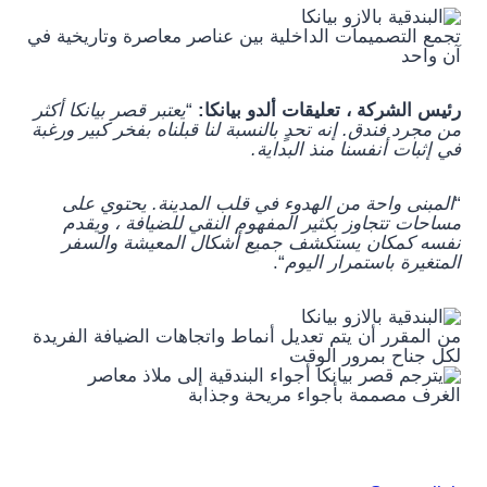
تجمع التصميمات الداخلية بين عناصر معاصرة وتاريخية في
آن واحد
رئيس الشركة ، تعليقات ألدو بيانكا:
“
يعتبر قصر بيانكا أكثر
من مجرد فندق. إنه تحدٍ بالنسبة لنا قبلناه بفخر كبير ورغبة
في إثبات أنفسنا منذ البداية.
“
المبنى واحة من الهدوء في قلب المدينة. يحتوي على
مساحات تتجاوز بكثير المفهوم النقي للضيافة ، ويقدم
نفسه كمكان يستكشف جميع أشكال المعيشة والسفر
المتغيرة باستمرار اليوم
“.
من المقرر أن يتم تعديل أنماط واتجاهات الضيافة الفريدة
لكل جناح بمرور الوقت
الغرف مصممة بأجواء مريحة وجذابة