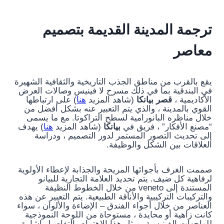
ترجمة المدينة القديمة بتصميم
معاصر
يقع بالقرب من مناطق الجذب التاريخية والثقافية الشهيرة
في البندقية بما في ذلك مسرح لا فينيس وصالات العرض
الأكاديمية ،
قصر بيانكا
(شاهد المزيد
هنا
) على ارتباطها
القوي بالمدينة ، والذي يتم التعبير عنه بشكل أفضل من
خلال مناظره البانورامية لسطح التراكوتا. مع ما يسمى
“مصنع الأفكار” ، فريق في
بيانكا
(شاهد المزيد
هنا
) يهدف
إلى تحديث التصور المستمر لدور التصميم ، ودراسة
العلاقات بين الشكل والوظيفة.
صممت الغرف بأجوائها المريحة والجذابة لإعطاء الأولوية
لرفاهية كل ضيف. يتم تحديد العلامة التجارية للبيانو
المستندة إلى veneto من خلال الخطوط النظيفة
والتركيبات التركيبية والأناقة الطبيعية. يتم التعبير عن هذه
العناصر من خلال أجواء الفندق – الإضاءة والألوان ، سواء
كانت زاهية أو محايدة ، مستوحاة من اللوحة النموذجية
للواجهات الفينيسية. يمثل هذا الاهتمام بالتفاصيل إشارة