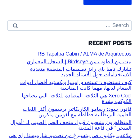
Search
for:
RECENT POSTS
RB Tapalpa Cabin / ALMA de Arquitectos
بيت من الطوب من Birdseye | السجل المعماري
تشارك تامبا باي رايز تصميمات المنطقة متعددة
الاستخدامات حول الاستاد الجديد
كيف نستضيف: تستخدم إميليا ويكستيد أفضل أدوات
الطعام لديها، مهما كانت المناسبة
Xero Cool هي الثلاجة المضادة للثلاجة التي يحتاجها
الكوكب بشدة
قانون سود: رسامو الكاريكاتير يرسمون أكثر اللغات
العامية البريطانية فظاظة مع لغويين ماكرين
المتظاهرون يشجبون قبول متحف الحي الصيني لـ “أموال
السجن” في قاعة المدينة
ملاعب بيكلبول في بيتسبرغ من تصميم شارميستا راي هي