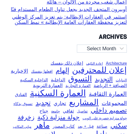
أعمال شغب مجردة من الألوان – هائلة
أوبيرون المتحف الجديد يجعل تناول الطعام المستدام فنًا
استثمر في العقارات الإيطالية: يتم تعزيز المركز الوطني
لتعزيز محفظة العقارات العامة الإيطالية » نمط السكن
ARCHIVES
Archives
إعلان ذلك بنفسك
Architecture
إعادة التكيف
إعلان للمحترفين
إلهام
الإخبارية
افعلها بنفسك
التسوق
التجديد
الداخلية
الداخلية السكنية
البنايات
العمارة التربوية
الضيافة + الرياضة
العمارة التجارية
العمارة السكنية
العمارة الثقافية
الفنادق
المشاريع
تجديد
المجموعات
تجاري
تسوق بذكاء
تصميم داخلي
ثقافي
جناح
تفاصيل
جامعة
جولة منزلية ذكية
زخرفة
جولة منزلية حصرية على الويب
ماهر
سكني
صناعة
قبل + بعد
كتاب المصدر
مباني المكاتب
منازل