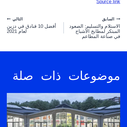
Source link
Post
السابق
التالي
الاستلام والتسليم: الصعود
أفضل 10 فنادق في دزين
navigation
المبتكر لمطابخ الأشباح
لعام 2021
في صناعة المطاعم
موضوعات ذات صلة