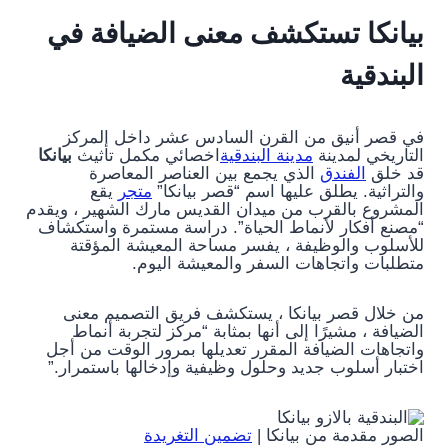
بيانكا تستكشف معنى الضيافة في
البندقية
في قصر أنيق من القرن السادس عشر داخل المركز
التاريخي لمدينة
مدينة البندقية
اخصائي مكمل تأثيث
بيانكا
قد خلق
الفندق
الذي يجمع بين العناصر المعاصرة
والتراثية. يطلق عليها اسم “قصر بيانكا”
متجر
يقع
المشروع بالقرب من ميدان القديس مارك الشهير ، ويقدم
“مصنع أفكار لأنماط الحياة”. دراسة مستمرة واستكشاف
للأسلوب والوظيفة ، يفسر مساحة المعيشة المؤقتة
متطلبات واتجاهات السفر والمعيشة اليوم.
من خلال قصر بيانكا ، يستكشف فريق التصميم معنى
الضيافة ، مشيرًا إلى أنها بمثابة “مركز لتجربة أنماط
واتجاهات الضيافة المقرر تعديلها بمرور الوقت من أجل
اختبار أسلوب جديد وحلول وظيفية وإدخالها باستمرار.”
الصور مقدمة من بيانكا |
تضمين التغريدة