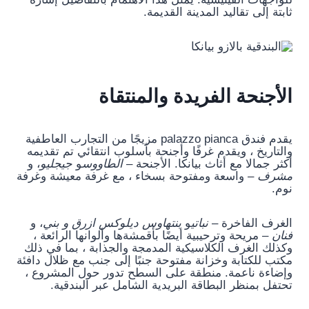
ثابتة إلى تقاليد المدينة القديمة.
الأجنحة الفريدة والمنتقاة
يقدم فندق palazzo pianca مزيجًا من التجارب العاطفية
والتاريخ ، ويقدم غرفًا وأجنحة بأسلوب انتقائي تم تقديمه
أكثر جمالا مع أثاث بيانكا. الأجنحة –
الطاووس
و
جيجليو
، و
مشرف
– واسعة ومفتوحة بسخاء ، مع غرفة معيشة وغرفة
نوم.
الغرف الفاخرة –
نباتي
و
بنتهاوس ديلوكس ازرق و بني
، و
فنان
– مريحة وترحيبية أيضًا بأقمشةها وألوانها الرائعة ،
وكذلك الغرف الكلاسيكية المدمجة والجذابة ، بما في ذلك
مكتب للكتابة وخزانة مفتوحة جنبًا إلى جنب مع ظلال دافئة
وإضاءة ناعمة. منطقة على السطح تدور حول المشروع ،
تحتفل بمنظر البطاقة البريدية الشامل عبر البندقية.