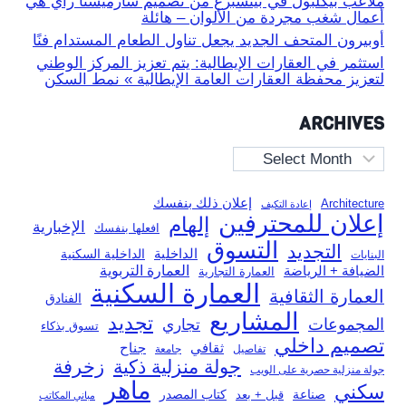
ملاعب بيكلبول في بيتسبرغ من تصميم شارميستا راي هي
أعمال شغب مجردة من الألوان – هائلة
أوبيرون المتحف الجديد يجعل تناول الطعام المستدام فنًا
استثمر في العقارات الإيطالية: يتم تعزيز المركز الوطني
لتعزيز محفظة العقارات العامة الإيطالية » نمط السكن
ARCHIVES
Archives
إعلان ذلك بنفسك
Architecture
إعادة التكيف
إعلان للمحترفين
إلهام
الإخبارية
افعلها بنفسك
التسوق
التجديد
الداخلية
الداخلية السكنية
البنايات
العمارة التربوية
الضيافة + الرياضة
العمارة التجارية
العمارة السكنية
العمارة الثقافية
الفنادق
المشاريع
تجديد
المجموعات
تجاري
تسوق بذكاء
تصميم داخلي
ثقافي
جناح
تفاصيل
جامعة
جولة منزلية ذكية
زخرفة
جولة منزلية حصرية على الويب
ماهر
سكني
صناعة
قبل + بعد
كتاب المصدر
مباني المكاتب