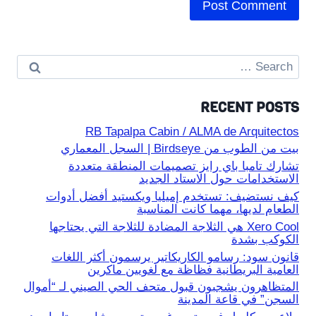
Search
for:
RECENT POSTS
RB Tapalpa Cabin / ALMA de Arquitectos
بيت من الطوب من Birdseye | السجل المعماري
تشارك تامبا باي رايز تصميمات المنطقة متعددة
الاستخدامات حول الاستاد الجديد
كيف نستضيف: تستخدم إميليا ويكستيد أفضل أدوات
الطعام لديها، مهما كانت المناسبة
Xero Cool هي الثلاجة المضادة للثلاجة التي يحتاجها
الكوكب بشدة
قانون سود: رسامو الكاريكاتير يرسمون أكثر اللغات
العامية البريطانية فظاظة مع لغويين ماكرين
المتظاهرون يشجبون قبول متحف الحي الصيني لـ “أموال
السجن” في قاعة المدينة