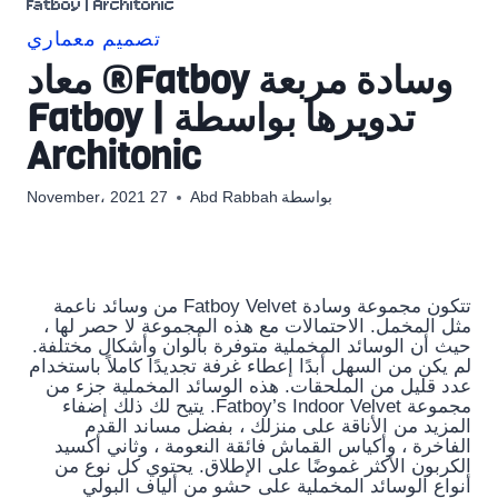
Fatboy | Architonic
تصميم معماري
وسادة مربعة Fatboy® معاد
تدويرها بواسطة Fatboy |
Architonic
بواسطة
Abd Rabbah
27 November، 2021
تتكون مجموعة وسادة Fatboy Velvet من وسائد ناعمة
مثل المخمل. الاحتمالات مع هذه المجموعة لا حصر لها ،
حيث أن الوسائد المخملية متوفرة بألوان وأشكال مختلفة.
لم يكن من السهل أبدًا إعطاء غرفة تجديدًا كاملاً باستخدام
عدد قليل من الملحقات. هذه الوسائد المخملية جزء من
مجموعة Fatboy’s Indoor Velvet. يتيح لك ذلك إضفاء
المزيد من الأناقة على منزلك ، بفضل مساند القدم
الفاخرة ، وأكياس القماش فائقة النعومة ، وثاني أكسيد
الكربون الأكثر غموضًا على الإطلاق. يحتوي كل نوع من
أنواع الوسائد المخملية على حشو من ألياف البولي