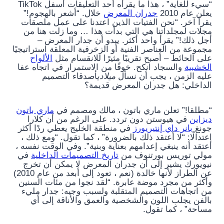
“سيء للغاية” ، هذا ما يقرأه أحد التعليقات أسفل TikTok
يعلن عام 2010
جدران المعرض
خلال. “أشعر بالهجوم!”
يقرأ آخر. “نحن الفتيات الذين اعتدنا على عمل ملصقات
مجلات لمجلداتنا هي التي بدأت هذا … وما زلت هنا من
أجل ذلك!” يقرأ واحد أكثر. يبدو أن جدار المعرض –
مجموعة من العناصر الفنية أو الزخرفية المعلقة استراتيجيًا
على الحائط – أصبح تقريبًا مثيرًا للانقسام مثل
الألواح
الخشبية
والسجاد انكح. خوفًا من الاستمرار في اتجاه عفا
عليه الزمن ، يجب أن نسأل
ميلادي
أصدقاء التصميم
الداخلي: هل جدران المعرض قديمة؟
“مطلقا!” تعلن ماري باتون ، مالك ومصمم في
ماري باتون
ديزاين
في هيوستن دون تردد. على الرغم من أن كلارا
جونغ
بانر داي إنتيريورز
في منطقة الخليج يعطي ردًا أكثر
اعتدالًا: “لا أعتقد ذلك بالضرورة” ، كما تقول. “ومع ذلك ،
أعتقد أنه ينبغي إعدامهم بعناية وبنية”. وفي الوقت نفسه ،
مولي توريس بورتنوف من
تاريخ التصميمات الداخلية
في
نيويورك يشير إلى أن جدران المعرض لا يمكن أن تخرج
عن الطراز لأنها خالدة (نعم ، تعود إلى أبعد من عام 2010)
وأكثر من مجرد موضة عابرة. “لقد نجوا من مئات السنين
من اتجاهات التصميم المتقلبة ولسبب وجيه: جدار مليء
بالفن يجلب اللون والشخصية والعمق والأناقة إلى أي
مساحة” ، كما تقول.