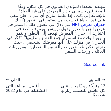
تنهيدة الصعداء لمؤيدي الصالون في كل مكان: وفقًا
للمحترفين ، سيبقى جدار المعرض على قيد الحياة!
بالإضافة إلى ذلك ، إذا علمنا التاريخ أي شيء ، فلن يبقى
على قيد الحياة فحسب ، بل يستمر في التطور (كذلك
جدران معرض NFT
شيء؟!). في غضون ذلك ، استمر في
عرض الفن والصور. يقول توريس بورتنوف: “ضع في
اعتبارك أن جدران المعرض تهدف إلى التطور والنمو
بمرور الوقت مع استمرار جمع القطع وتنظيمها”. “فكر في
الجدران في منزلك على أنها معرضك الشخصي ، حيث
تعرض ذكرياتك العزيزة ، والفنانين المفضلين ، وموروثات
العائلة ، ورحلات السفر.”
Source link
Post
السابق
التالي
13 منزلًا تاريخيًا يجب على
أفضل المقاعد التي
navigation
كل عاشق للتصميم زيارتها
اكتشفناها في عام 2022
شخصيًا