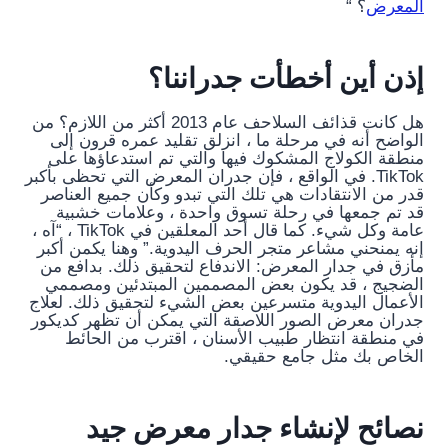
المعرض
؟ “
إذن أين أخطأت جدراننا؟
هل كانت قذائف السلاحف عام 2013 أكثر من اللازم؟ من
الواضح أنه في مرحلة ما ، انزلق تقليد عمره قرون إلى
منطقة الكولاج المشكوك فيها والتي تم استدعاؤها على
TikTok. في الواقع ، فإن جدران المعرض التي تحظى بأكبر
قدر من الانتقادات هي تلك التي تبدو وكأن جميع العناصر
قد تم جمعها في رحلة تسوق واحدة ، وعلامات خشبية
عامة وكل شيء. كما قال أحد المعلقين في TikTok ، “آه ،
إنه يمنحني مشاعر متجر الحرف اليدوية.” وهنا يكمن أكبر
مأزق في جدار المعرض: الاندفاع لتحقيق ذلك. بدافع من
الضجيج ، قد يكون بعض المصممين المبتدئين ومصممي
الأعمال اليدوية متسرعين بعض الشيء لتحقيق ذلك. لعلاج
جدران معرض الصور اللاصقة التي يمكن أن تظهر كديكور
في منطقة انتظار طبيب الأسنان ، اقترب من الحائط
الخاص بك مثل جامع حقيقي.
نصائح لإنشاء جدار معرض جيد