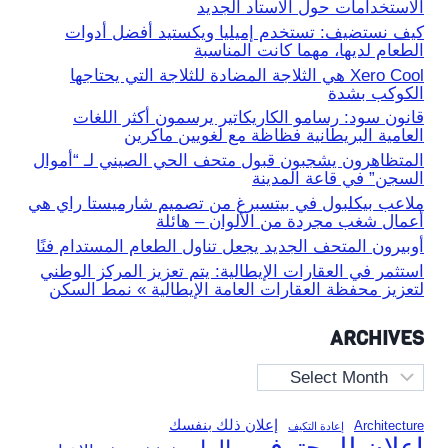
الاستخدامات حول الاستاد الجديد
كيف نستضيف: تستخدم إميليا ويكستيد أفضل أدوات
الطعام لديها، مهما كانت المناسبة
Xero Cool هي الثلاجة المضادة للثلاجة التي يحتاجها
الكوكب بشدة
قانون سود: رسامو الكاريكاتير يرسمون أكثر اللغات
العامية البريطانية فظاظة مع لغويين ماكرين
المتظاهرون يشجبون قبول متحف الحي الصيني لـ “أموال
السجن” في قاعة المدينة
ملاعب بيكلبول في بيتسبرغ من تصميم شارميستا راي هي
أعمال شغب مجردة من الألوان – هائلة
أوبيرون المتحف الجديد يجعل تناول الطعام المستدام فنًا
استثمر في العقارات الإيطالية: يتم تعزيز المركز الوطني
لتعزيز محفظة العقارات العامة الإيطالية » نمط السكن
ARCHIVES
Archives
إعلان ذلك بنفسك
Architecture
إعادة التكيف