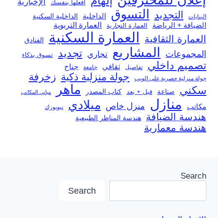
إعلان للمحترفين
إلهام
الإخبارية
افعلها بنفسك
التسوق
التجديد
الداخلية
الداخلية السكنية
البنايات
العمارة التربوية
الضيافة + الرياضة
العمارة التجارية
العمارة السكنية
العمارة الثقافية
الفنادق
المشاريع
تجديد
المجموعات
تجاري
تسوق بذكاء
تصميم داخلي
ثقافي
جناح
تفاصيل
جامعة
جولة منزلية ذكية
زخرفة
جولة منزلية حصرية على الويب
ماهر
سكني
صناعة
قبل + بعد
كتاب المصدر
مباني المكاتب
منازل
ميلادي
منزل خاص
مكاتب
نيويورك
هندسة الضيافة
هندسة المناظر الطبيعية
هندسة معمارية
Search
Search