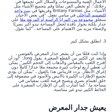
الأعمال الفنية والمنسوجات والسلال التي تجمعها في
رحلاتك”. أو تخطي الفن تمامًا وقم بتجميع الأشياء مثل
الأشياء ، مثل Brittany Farinas وفريقها في
بيت واحد
للتصميم الداخلي
في ميامي تفعل. “في بعض الأحيان
سنعلق
مجموعة من المرايا الرأسية أو المربعة معًا
على
جدار بلكنة بجوار نافذة لجعل المساحة تبدو أكبر بصريًا
ولإضفاء مزيد من الاهتمام على المساحة ، “كما تقول.
3. انطلق بشكل كبير
وإذا كنت قلقًا من أن يشعر جدار المعرض بالفوضى ،
فابتعد عن الكثير من القطع الصغيرة. يقول Jung: “أود أن
أقترح اللعب بالمقياس والذهاب إلى الحجم الكبير”. يمكن
أن تغطي أربع لوحات كبيرة مجمعة معًا جدارًا كاملاً دون
إغراق الأنظار. يردد فاريناس هذا بالقول ، “يمكن أن يؤدي
تجميع الإطارات الكبيرة بالأبيض والأسود في مصفوفة إلى
خلق اهتمام بصري ويصبح فرصة للعب بمقياس في
مساحة ما.” كما أشارت إلى أن الإطارات الصغيرة على
الحائط الكبير تبدو غير متناسبة.
يعيش جدار المعرض