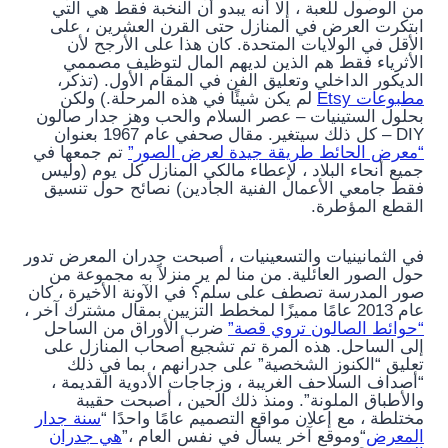
من الوصول للعبة ، إلا أنه يبدو أن النخبة فقط هي التي
ابتكرت العرض في المنازل حتى القرن العشرين ، على
الأقل في الولايات المتحدة. كان هذا على الأرجح لأن
الأثرياء فقط هم الذين لديهم المال لتوظيف مصممي
الديكور الداخلي وتعليق الفن في المقام الأول. (تذكر،
مطبوعات Etsy
لم يكن شيئًا في هذه المرحلة.) ولكن
بحلول الستينيات – عصر السلام والحب وهز جدار صالون
DIY – كل ذلك سيتغير. مقال صحفي عام 1967 بعنوان
“معرض الحائط طريقة جيدة لعرض الصور”
تم جمعها في
جميع أنحاء البلاد ، لإعطاء مالكي المنازل كل يوم (وليس
فقط جامعي الأعمال الفنية الجادين) نصائح حول تنسيق
القطع المؤطرة.
في الثمانينيات والتسعينيات ، أصبحت جدران المعرض تدور
حول الصور العائلية. من منا لم ير منزلاً به مجموعة من
صور المدرسة تصطف على سلم؟ في الآونة الأخيرة ، كان
عام 2013 عامًا مميزًا لمخطط التزيين بمقال مشترك آخر ،
“حوائط الصالون تروي قصة”
ضرب الأوراق من الساحل
إلى الساحل. هذه المرة تم تشجيع أصحاب المنازل على
تعليق “الكنوز الشخصية” على جدرانهم ، بما في ذلك
“أصداف السلاحف الغريبة ، وزجاجات الأدوية القديمة ،
والأطباق الملونة”. ومنذ ذلك الحين ، أصبحت حقيبة
مختلطة ، مع إعلان مواقع التصميم عامًا واحدًا “
سنة جدار
المعرض
“وموقع آخر يسأل في نفس العام ،”
هي جدران