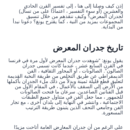
إذن كيف وصلنا إلى هنا ، إلى تفسير القرن الحادي
والعشرين (أو سوء التفسير ، اعتمادًا على من تسأل)
لجدران المعرض؟ وكيف ننقذهم من خلال تنسيق
المجموعات بمزيد من النية ، كما يقترح يونغ؟ دعونا نبدأ
من البداية.
تاريخ جدران المعرض
يقول يونغ: “شوهدت جدران المعرض لأول مرة في فرنسا
في القرن السابع عشر ، عندما كانت تسمى جدران
الصالون”. الصالونات ، أو المحاور الثقافية ، الفن
الديمقراطي عن طريق التخلص من طريقة النخبة القديمة
لتعليق قطع قليلة ثمينة وبدلاً من ذلك ملء الجدران بأكملها
من الأرض إلى السقف بالأعمال ، في المقام الأول من
قبل الفنانين الصاعدين. سرعان ما فتحت الصالونات
للجمهور ، مما جعل الفن في متناول جميع الطبقات
الاجتماعية ، وانتشر في النهاية إلى بلدان أخرى ، مع تجار
الفن وجامعي التحف الذين يتبنون طريقة الترتيب
المسعورة.
على الرغم من أن جدران المعارض العامة أتاحت مزيدًا