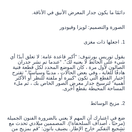
دائمًا ما يكون جدار المعرض الأنيق في الأناقة.
الصورة والتصميم: لويزا وفيودور
1. اجعلها ذات مغزى
يقول توريس بورتنوف: “أكبر قاعدة عامة: لا تعلق أبدًا أي
شيء على الحائط لا يعنيه لك”. “عندما تم نشر جدران
الصالون لأول مرة ، كان الموضع المحدد لكل قطعة فنية
هادفًا للغاية ، وفي بعض الحالات ، مدببًا وسياسيًا.” تقترح
اختيار القطع التي تكون “كبيرة أو ملفتة للنظر أو الأكثر
أهمية” لترسيخ جدار معرض الصور الخاص بك ، ثم ملء
المساحة المحيطة بقطع أخرى.
2. مزيج الوسائط
ضع في اعتبارك أن المهم لا يعني بالضرورة الفنون الجميلة
(مرحبًا ، أصداف السلحفاة!). المصممين
ميلادي
تحدث مع
تشجيع التفكير خارج الإطار. يضيف باتون: “قم بمزيج من