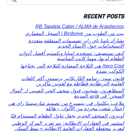
for:
RECENT POSTS
RB Tapalpa Cabin / ALMA de Arquitectos
بيت من الطوب من Birdseye | السجل المعماري
تشارك تامبا باي رايز تصميمات المنطقة متعددة
الاستخدامات حول الاستاد الجديد
كيف نستضيف: تستخدم إميليا ويكستيد أفضل أدوات
الطعام لديها، مهما كانت المناسبة
Xero Cool هي الثلاجة المضادة للثلاجة التي يحتاجها
الكوكب بشدة
قانون سود: رسامو الكاريكاتير يرسمون أكثر اللغات
العامية البريطانية فظاظة مع لغويين ماكرين
المتظاهرون يشجبون قبول متحف الحي الصيني لـ “أموال
السجن” في قاعة المدينة
ملاعب بيكلبول في بيتسبرغ من تصميم شارميستا راي هي
أعمال شغب مجردة من الألوان – هائلة
أوبيرون المتحف الجديد يجعل تناول الطعام المستدام فنًا
استثمر في العقارات الإيطالية: يتم تعزيز المركز الوطني
لتعزيز محفظة العقارات العامة الإيطالية » نمط السكن