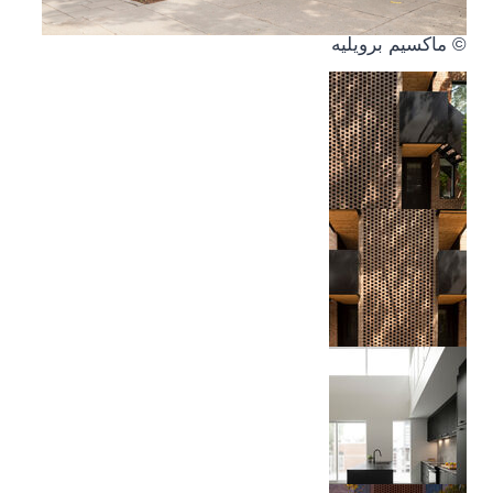
© ماكسيم برويليه