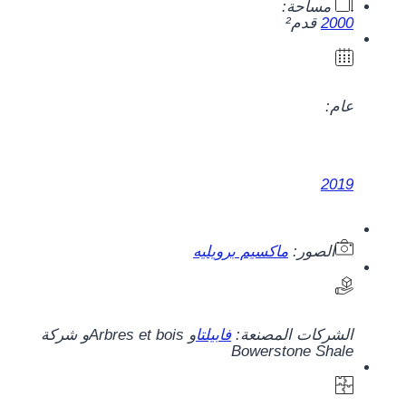
مساحة:
2000
قدم²
عام:
2019
الصور:
ماكسيم برويليه
الشركات المصنعة:
فابيلتا
و
Arbres et bois
و
شركة
Bowerstone Shale