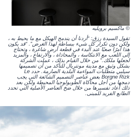
© ماكسيم برويليه
تقول السيدة رزق: “أردنا أن يندمج الهيكل مع ما يحيط به ،
ولكن دون تكرار كل شيء ببساطة لهذا الغرض”. “قد يكون
هذا أمرًا صعبًا عند البدء في قطعة أرض شاغرة ، وتحتاج
إلى اللعب مع الانتكاسة ، والمحاذاة ، والارتفاع ، والمزيد
لجعلها ملكك.” من خلال القيام بذلك ، عملت الشركة
بشكل وثيق مع مدينة مونتريال للتأكد من أن تصميمها
سيلبي متطلبات المواءمة البلدية الصارمة. حدد Le
Borgne Rizk بعض عناصر التصميم الشائعة التي يجب
دمجها من أجل محاكاة الطوبولوجيا المحيطة ولكن بعد
ذلك أعاد تفسيرها من خلال ضخ العناصر الأصلية التي تحدد
الطابع الفريد للمبنى.