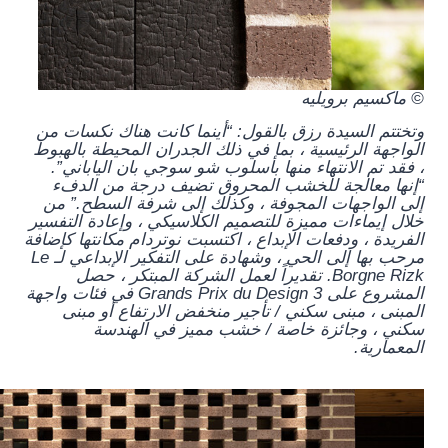
© ماكسيم برويليه
وتختتم السيدة رزق بالقول: “أينما كانت هناك نكسات من
الواجهة الرئيسية ، بما في ذلك الجدران المحيطة بالهبوط
، فقد تم الانتهاء منها بأسلوب شو سوجي بان الياباني”.
“إنها معالجة للخشب المحروق تضيف درجة من الدفء
إلى الواجهات المجوفة ، وكذلك إلى شرفة السطح.” من
خلال إيماءات مميزة للتصميم الكلاسيكي ، وإعادة التفسير
الفريدة ، ودفعات الإبداع ، اكتسبت نوتردام مكانتها كإضافة
مرحب بها إلى الحي ، وشهادة على التفكير الإبداعي لـ Le
Borgne Rizk. تقديراً لعمل الشركة المبتكر ، حصل
المشروع على 3 Grands Prix du Design في فئات واجهة
المبنى ، مبنى سكني / تأجير منخفض الارتفاع أو مبنى
سكني ، وجائزة خاصة / خشب مميز في الهندسة
المعمارية.