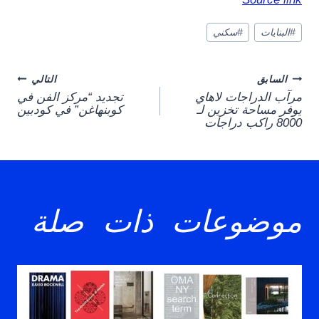
وسوم
#
البنايات
#
سكني
المقال:
Post
السابق
التالي
مرآب الدراجات لاهاي
تجديد “مركز الفن في
navigation
يوفر مساحة تخزين لـ
كوبنهاغن” في كودبين
8000 راكب دراجات
موضوعات ذات صلة