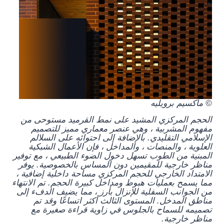
© ماكسيم برويليه
الحجم المركزي المشيد على نمط القرميد مستوحى من
مفهوم المشربية ، وهي عنصر معماري مميز للتصميم
الإسلامي التقليدي. بالإضافة إلى احتوائه على السلالم
العلوية ، والمنصات ، والمداخل ، فإن الأعمال الشبكية
المبنية من الطوب تسهل دخول الضوء الطبيعي ، مع توفير
مناظر خارجية للمقيمين دون المساس بالخصوصية. يوفر
الامتداد الخارجي للحجم المركزي مساحة داخلية إضافية ،
مما يسمح بعمليات هبوط ومداخل كبيرة الحجم. تم الانتهاء
من الجوانب السفلية للإنزال بأرز ، مما يضيف الدفء إلى
مناطق المدخل. المستوى الثالث أكثر اتساعًا وقد تم
تصميمه للسماح بالجلوس في زاوية قراءة صغيرة مع
مناظر خارجية.