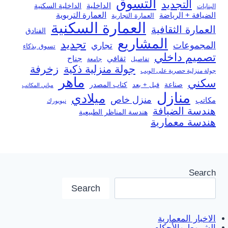
التسوق
التجديد
الداخلية
الداخلية السكنية
البنايات
العمارة التربوية
الضيافة + الرياضة
العمارة التجارية
العمارة السكنية
العمارة الثقافية
الفنادق
المشاريع
تجديد
المجموعات
تجاري
تسوق بذكاء
تصميم داخلي
ثقافي
جناح
تفاصيل
جامعة
جولة منزلية ذكية
زخرفة
جولة منزلية حصرية على الويب
ماهر
سكني
صناعة
قبل + بعد
كتاب المصدر
مباني المكاتب
منازل
ميلادي
منزل خاص
مكاتب
نيويورك
هندسة الضيافة
هندسة المناظر الطبيعية
هندسة معمارية
Search
Search
الاخبار المعمارية
الشروط والأحكام