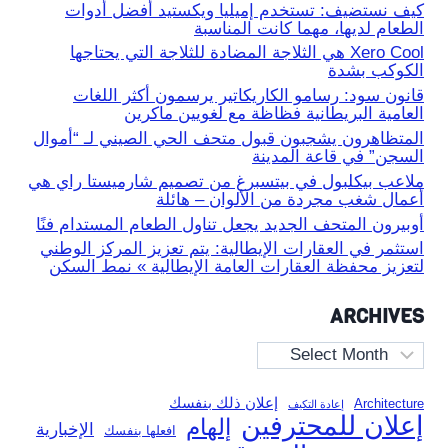
كيف نستضيف: تستخدم إميليا ويكستيد أفضل أدوات
الطعام لديها، مهما كانت المناسبة
Xero Cool هي الثلاجة المضادة للثلاجة التي يحتاجها
الكوكب بشدة
قانون سود: رسامو الكاريكاتير يرسمون أكثر اللغات
العامية البريطانية فظاظة مع لغويين ماكرين
المتظاهرون يشجبون قبول متحف الحي الصيني لـ “أموال
السجن” في قاعة المدينة
ملاعب بيكلبول في بيتسبرغ من تصميم شارميستا راي هي
أعمال شغب مجردة من الألوان – هائلة
أوبيرون المتحف الجديد يجعل تناول الطعام المستدام فنًا
استثمر في العقارات الإيطالية: يتم تعزيز المركز الوطني
لتعزيز محفظة العقارات العامة الإيطالية » نمط السكن
ARCHIVES
Archives
إعلان ذلك بنفسك
Architecture
إعادة التكيف
إعلان للمحترفين
إلهام
الإخبارية
افعلها بنفسك