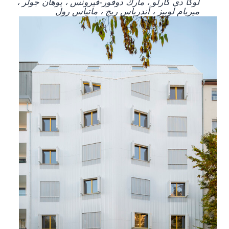
لوكا دي كارلو ، مارك دوفور-فيرونس ، يوهان جولر ،
ميريام لوبيز ، أندرياس ريج ، ماتياس رول