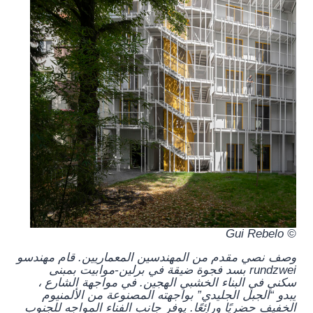
© Gui Rebelo
وصف نصي مقدم من المهندسين المعماريين.
قام مهندسو
rundzwei بسد فجوة ضيقة في برلين-موابيت بمبنى
سكني في البناء الخشبي الهجين. في مواجهة الشارع ،
يبدو “الجبل الجليدي” بواجهته المصنوعة من الألمنيوم
الخفيف حضريًا ورائعًا. يوفر جانب الفناء المواجه للجنوب