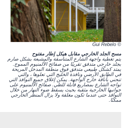
© Gui Rebelo
مسح الجلد الخارجي مقابل هيكل إطار مفتوح
يتم تغطية واجهة الشارع المتناسقة والمشبعة بشكل صارم
بجلد خارجي متدفق تقريبًا من صفائح الألمنيوم المموج.
يمتد كشكل طبيعي متدفق فوق منطقة المدخل المريحة
في الطابق الأرضي ونافذة الخليج التي تعلوها ، والتي
تنحني بأناقة خارج الواجهة. يمكن إغلاق جميع النوافذ التي
تواجه الشارع بمصاريع قابلة للطي. صفائح الألمنيوم على
جوانبها الخارجية مثقبة بحيث يسقط ضوء النهار من خلال
النوافذ حتى عندما تكون مغلقة ولا يزال المنظر الخارجي
ممكنًا.