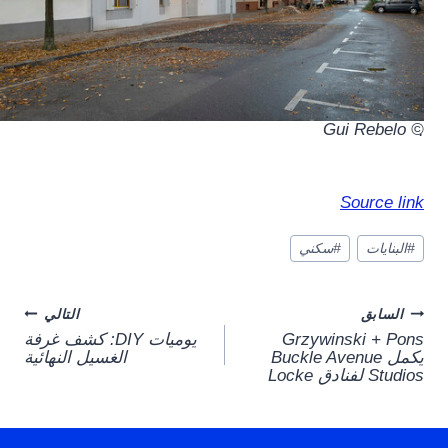
© Gui Rebelo
.
Source link
وسوم
#
البنايات
#
سكني
المقال:
Post
السابق
التالي
Grzywinski + Pons
يوميات DIY: كشف غرفة
navigation
يكمل Buckle Avenue
الغسيل النهائية
Studios لفنادق Locke