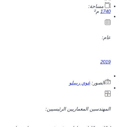
مساحة:
1740
م²
عام:
2019
الصور:
غوي ريبيلو
المهندسين المعماريين الرئيسيين: