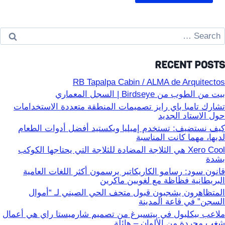
Searc
for
RECENT POSTS
RB Tapalpa Cabin / ALMA de Arquitectos
بيت من الطوب من Birdseye | السجل المعماري
تشارك تامبا باي رايز تصميمات المنطقة متعددة الاستخدامات
حول الاستاد الجديد
كيف نستضيف: تستخدم إميليا ويكستيد أفضل أدوات الطعام
لديها، مهما كانت المناسبة
Xero Cool هي الثلاجة المضادة للثلاجة التي يحتاجها الكوكب
بشدة
قانون سود: رسامو الكاريكاتير يرسمون أكثر اللغات العامية
البريطانية فظاظة مع لغويين ماكرين
المتظاهرون يشجبون قبول متحف الحي الصيني لـ “أموال
السجن” في قاعة المدينة
ملاعب بيكلبول في بيتسبرغ من تصميم شارميستا راي هي أعمال
شغب مجردة من الألوان – هائلة