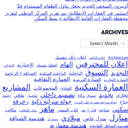
أوبيرون المتحف الجديد يجعل تناول الطعام المستدام فنًا
استثمر في العقارات الإيطالية: يتم تعزيز المركز الوطني لتعزيز
محفظة العقارات العامة الإيطالية » نمط السكن
ARCHIVES
Archive
إعلان ذلك بنفسك
Architecture
إعادة التكيف
إعلان للمحترفين
إلهام
الإخبارية
افعلها بنفسك
البنايات
التسوق
التجديد
الداخلية
الضيافة + الرياضة
الداخلية السكنية
العمارة الثقافية
العمارة التربوية
العمارة التجارية
العمارة السكنية
المشاريع
المجموعات
الفنادق
تجديد
تصميم داخلي
تجاري
ثقافي
تسوق بذكاء
تفاصيل
جامعة
جولة منزلية ذكية
زخرفة
جناح
جولة منزلية حصرية على الويب
ماهر
سكني
مكاتب
صناعة
قبل + بعد
كتاب المصدر
مباني المكاتب
منازل
ميلادي
هندسة الضيافة
منزل خاص
نيويورك
هندسة معمارية
هندسة المناظر الطبيعية