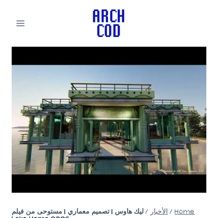
لتجاوز
لى
لمحتوى
Home
/
الأخبار
/
ليك هاوس | تصميم معماري | مستوحى من فيلم