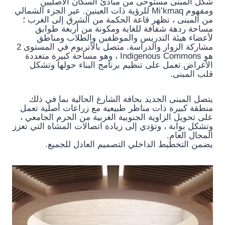
شكل المبنى مستوحى من مبادئ السكان الأصليين
ومفهوم Mi’kmaq للرؤية ذات العينين. عبر الجزء الشمالي
من المبنى ، تظهر قاعة الحكمة من الشرق إلى الغرب ؛
مساحة ردهة شفافة للغاية ومكونة من أربعة طوابق
لأعضاء هيئة التدريس والموظفين والطلاب ومناطق
مشاركة الزوار والدراسة. متصل بالأتريوم في المستوى 2
هو Indigenous Commons ، وهو مساحة كبيرة متعددة
الأغراض تعمل على تنظيم برنامج البناء حولها وتشكل
قلب المبنى.
يتصل المبنى الجديد بحافة الشارع الحالية بما في ذلك
منطقة كبيرة ذات مناظر طبيعية مع زراعات أصلية تعمل
على تحويل الزاوية الجنوبية الغربية من الحرم الجامعي ،
وتشكل بوابة ، وتؤدي إلى زيادة اتصالات المشاة التي تعزز
المجال العام.
يضمن التخطيط الداخلي التصميم العادل للجميع.