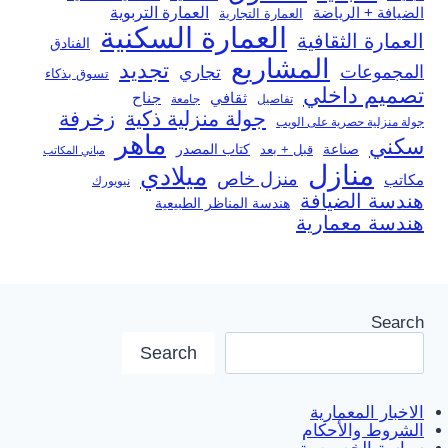
العمارة التربوية
الضيافة + الرياضة
العمارة التجارية
العمارة السكنية
العمارة الثقافية
الفنادق
المشاريع
تجديد
المجموعات
تجاري
تسوق بذكاء
تصميم داخلي
ثقافي
جناح
تفاصيل
جامعة
جولة منزلية ذكية
زخرفة
جولة منزلية حصرية على الويب
ماهر
سكني
صناعة
قبل + بعد
كتاب المصدر
مباني المكاتب
منازل
ميلادي
منزل خاص
مكاتب
نيويورك
هندسة الضيافة
هندسة المناظر الطبيعية
هندسة معمارية
Search
Search
الاخبار المعمارية
الشروط والأحكام