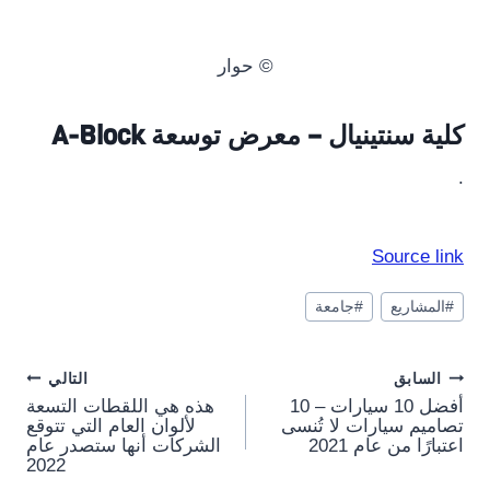
© حوار
كلية سنتينيال – معرض توسعة A-Block
.
Source link
وسوم
#
المشاريع
#
جامعة
المقال:
Post
السابق
التالي
أفضل 10 سيارات – 10
هذه هي اللقطات التسعة
navigation
تصاميم سيارات لا تُنسى
لألوان العام التي تتوقع
اعتبارًا من عام 2021
الشركات أنها ستصدر عام
2022