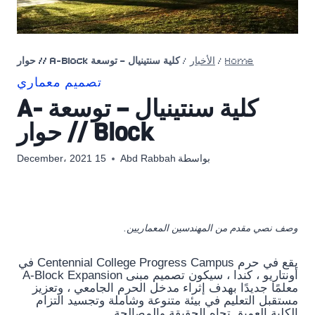
Home
/
الأخبار
/
كلية سنتينيال – توسعة A-Block // حوار
تصميم معماري
كلية سنتينيال – توسعة A-
Block // حوار
بواسطة
Abd Rabbah
15 December، 2021
وصف نصي مقدم من المهندسين المعماريين.
يقع في حرم Centennial College Progress Campus في
أونتاريو ، كندا ، سيكون تصميم مبنى A-Block Expansion
معلمًا جديدًا بهدف إثراء مدخل الحرم الجامعي ، وتعزيز
مستقبل التعليم في بيئة متنوعة وشاملة وتجسيد التزام
الكلية العميق تجاه الحقيقة والمصالحة.