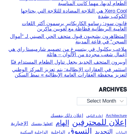
الطعام لديها، مهما كانت المناسبة
Xero Cool هي الثلاجة المضادة للثلاجة التي يحتاجها
الكوكب بشدة
قانون سود: رسامو الكاريكاتير يرسمون أكثر اللغات
العامية البريطانية فظاظة مع لغويين ماكرين
المتظاهرون يشجبون قبول متحف الحي الصيني لـ “أموال
السجن” في قاعة المدينة
ملاعب بيكلبول في بيتسبرغ من تصميم شارميستا راي هي
أعمال شغب مجردة من الألوان – هائلة
أوبيرون المتحف الجديد يجعل تناول الطعام المستدام فنًا
استثمر في العقارات الإيطالية: يتم تعزيز المركز الوطني
لتعزيز محفظة العقارات العامة الإيطالية » نمط السكن
ARCHIVES
Archives
إعلان ذلك بنفسك
Architecture
إعادة التكيف
إعلان للمحترفين
إلهام
الإخبارية
افعلها بنفسك
التسوق
التجديد
الداخلية
الداخلية السكنية
البنايات