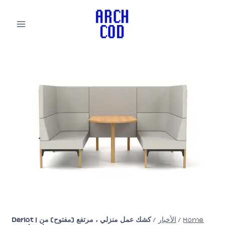
لتجاوز
لى
لمحتوى
Home
/
الأخبار
/
كشك عمل منزلي ، مرتفع (مفتوح) من Derlot |