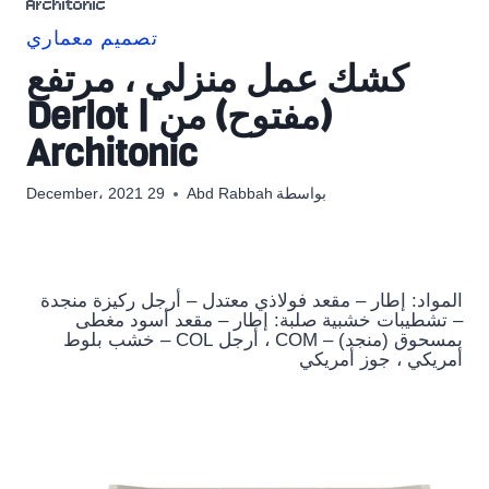
Architonic
تصميم معماري
كشك عمل منزلي ، مرتفع
(مفتوح) من Derlot |
Architonic
بواسطة
Abd Rabbah
29 December، 2021
المواد: إطار – مقعد فولاذي معتدل – أرجل ركيزة منجدة
– تشطيبات خشبية صلبة: إطار – مقعد أسود مغطى
بمسحوق (منجد) – COM ، أرجل COL – خشب بلوط
أمريكي ، جوز أمريكي