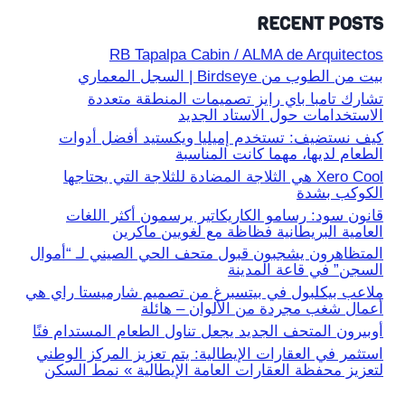
RECENT POSTS
RB Tapalpa Cabin / ALMA de Arquitectos
بيت من الطوب من Birdseye | السجل المعماري
تشارك تامبا باي رايز تصميمات المنطقة متعددة
الاستخدامات حول الاستاد الجديد
كيف نستضيف: تستخدم إميليا ويكستيد أفضل أدوات
الطعام لديها، مهما كانت المناسبة
Xero Cool هي الثلاجة المضادة للثلاجة التي يحتاجها
الكوكب بشدة
قانون سود: رسامو الكاريكاتير يرسمون أكثر اللغات
العامية البريطانية فظاظة مع لغويين ماكرين
المتظاهرون يشجبون قبول متحف الحي الصيني لـ “أموال
السجن” في قاعة المدينة
ملاعب بيكلبول في بيتسبرغ من تصميم شارميستا راي هي
أعمال شغب مجردة من الألوان – هائلة
أوبيرون المتحف الجديد يجعل تناول الطعام المستدام فنًا
استثمر في العقارات الإيطالية: يتم تعزيز المركز الوطني
لتعزيز محفظة العقارات العامة الإيطالية » نمط السكن