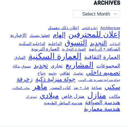
ARCHIVES
Archives
إعلان ذلك بنفسك
Architecture
إعادة التكيف
إعلان للمحترفين
إلهام
الإخبارية
افعلها بنفسك
التسوق
التجديد
الداخلية
الداخلية السكنية
البنايات
العمارة التربوية
الضيافة + الرياضة
العمارة التجارية
العمارة السكنية
العمارة الثقافية
الفنادق
المشاريع
تجديد
المجموعات
تجاري
تسوق بذكاء
تصميم داخلي
ثقافي
جناح
تفاصيل
جامعة
جولة منزلية ذكية
زخرفة
جولة منزلية حصرية على الويب
ماهر
سكني
صناعة
قبل + بعد
كتاب المصدر
مباني المكاتب
منازل
ميلادي
منزل خاص
مكاتب
نيويورك
هندسة الضيافة
هندسة المناظر الطبيعية
هندسة معمارية