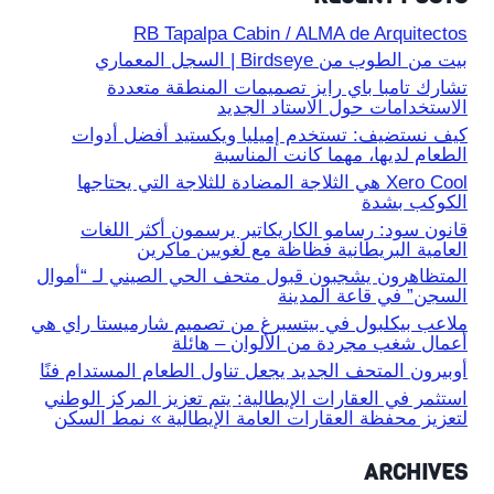
RB Tapalpa Cabin / ALMA de Arquitectos
بيت من الطوب من Birdseye | السجل المعماري
تشارك تامبا باي رايز تصميمات المنطقة متعددة
الاستخدامات حول الاستاد الجديد
كيف نستضيف: تستخدم إميليا ويكستيد أفضل أدوات
الطعام لديها، مهما كانت المناسبة
Xero Cool هي الثلاجة المضادة للثلاجة التي يحتاجها
الكوكب بشدة
قانون سود: رسامو الكاريكاتير يرسمون أكثر اللغات
العامية البريطانية فظاظة مع لغويين ماكرين
المتظاهرون يشجبون قبول متحف الحي الصيني لـ “أموال
السجن” في قاعة المدينة
ملاعب بيكلبول في بيتسبرغ من تصميم شارميستا راي هي
أعمال شغب مجردة من الألوان – هائلة
أوبيرون المتحف الجديد يجعل تناول الطعام المستدام فنًا
استثمر في العقارات الإيطالية: يتم تعزيز المركز الوطني
لتعزيز محفظة العقارات العامة الإيطالية » نمط السكن
ARCHIVES