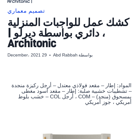
| Architonic
تصميم معماري
كشك عمل للواجبات المنزلية
، دائري بواسطة ديرلو |
Architonic
بواسطة
Abd Rabbah
29 December، 2021
المواد: إطار – مقعد فولاذي معتدل – أرجل ركيزة منجدة
– تشطيبات خشبية صلبة: إطار – مقعد أسود مغطى
بمسحوق (منجد) – COM ، أرجل COL – خشب بلوط
أمريكي ، جوز أمريكي