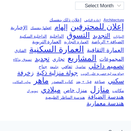
Archives
إعلان ذلك بنفسك
Architecture
إعادة التكيف
إعلان للمحترفين
إلهام
الإخبارية
افعلها بنفسك
التسوق
التجديد
الداخلية
الداخلية السكنية
البنايات
العمارة التربوية
الضيافة + الرياضة
العمارة التجارية
العمارة السكنية
العمارة الثقافية
الفنادق
المشاريع
تجديد
المجموعات
تجاري
تسوق بذكاء
تصميم داخلي
ثقافي
جناح
تفاصيل
جامعة
جولة منزلية ذكية
زخرفة
جولة منزلية حصرية على الويب
ماهر
سكني
صناعة
قبل + بعد
كتاب المصدر
مباني المكاتب
منازل
ميلادي
منزل خاص
مكاتب
نيويورك
هندسة الضيافة
هندسة المناظر الطبيعية
هندسة معمارية