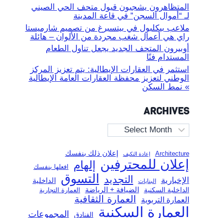
المتظاهرون يشجبون قبول متحف الحي الصيني
لـ “أموال السجن” في قاعة المدينة
ملاعب بيكلبول في بيتسبرغ من تصميم شارميستا
راي هي أعمال شغب مجردة من الألوان – هائلة
أوبيرون المتحف الجديد يجعل تناول الطعام
المستدام فنًا
استثمر في العقارات الإيطالية: يتم تعزيز المركز
الوطني لتعزيز محفظة العقارات العامة الإيطالية
» نمط السكن
ARCHIVES
Archives
إعلان ذلك بنفسك
Architecture
إعادة التكيف
إعلان للمحترفين
إلهام
افعلها بنفسك
التسوق
التجديد
الإخبارية
الداخلية
البنايات
الضيافة + الرياضة
الداخلية السكنية
العمارة التجارية
العمارة الثقافية
العمارة التربوية
العمارة السكنية
المجموعات
الفنادق