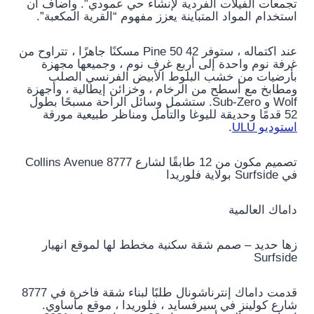
تجمعات الفيلات الفردية لإنشاء حي عمودي”. وأضاف أن
استخدام المواد المتباينة يعزز مفهوم “القرية المكعبة”.
عند اكتماله ، ستوفر 42 Pine 50 مسكنًا جاهزًا ، تتراوح من
غرفة نوم واحدة إلى أربع غرف نوم ، وجميعها مجهزة
بأرضيات من خشب البلوط الأبيض الفرنسي الصلب
ومطابخ مع أسطح من الرخام ، وخزائن إيطالية ، وأجهزة
Wolf و Sub-Zero. ستشمل وسائل الراحة مسبحًا بطول
52 قدمًا وحديقة لليوغا والتأمل ومناظر طبيعية مورقة
استوديو ULU
.
تصميم مكون من 12 طابقًا لشارع 8777 Collins Avenue
في Surfside بولاية فلوريدا
داماك العالمية
زها حديد – صمم شقة سكنية مخطط لها لموقع انهيار
Surfside
قدمت داماك إنترناشونال طلبًا لبناء شقة فاخرة في 8777
شارع كولينز في سيرفسايد ، فلوريدا ، موقع مأساوي.