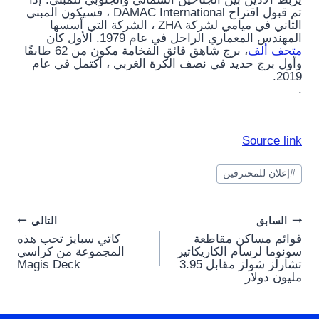
تم قبول اقتراح DAMAC International ، فسيكون المبنى
الثاني في ميامي لشركة ZHA ، الشركة التي أسسها
المهندس المعماري الراحل في عام 1979. الأول كان
متحف ألف
، برج شاهق فائق الفخامة مكون من 62 طابقًا
وأول برج حديد في نصف الكرة الغربي ، اكتمل في عام
2019.
.
Source link
وسوم
#
إعلان للمحترفين
المقال:
Post
السابق
التالي
قوائم مساكن مقاطعة
كاتي سبايز تحب هذه
navigation
سونوما لرسام الكاريكاتير
المجموعة من كراسي
تشارلز شولز مقابل 3.95
Magis Deck
مليون دولار