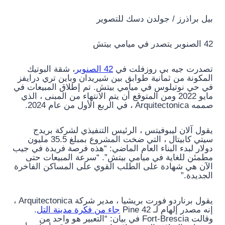
بيل براذرز / جولدن دسك للتصوير
42 الصنوبر يتصدر في ميامي بيتش
تصدرت جيه بي روزفلت في
42 الصنوبر
، شقة البوتيك
المكونة من ثمانية طوابق بين شيريدان وباين تري درايفز
في حي نوتيلوس في ميامي بيتش. تم إطلاق المبيعات في
مايو 2022 ومن المتوقع أن يتم الانتهاء من المبنى ، الذي
صممه Arquitectonica ، في الربع الأول من عام 2024.
يقول آلان ليبوفيتس ، الرئيس التنفيذي لشركة بريدج
سيتي كابيتال ، التي ضخت المشروع بمبلغ 35.5 مليون
دولار لبدء البناء العام الماضي: “هذه فرصة فريدة في جيب
مطمئن للغاية في ميامي بيتش”. “سرعة المبيعات حتى
الآن هي شهادة على الطلب القوي على المساكن الفاخرة
الجديدة.”
يقول برناردو فورت بريشيا ، مدير شركة Arquitectonica ،
إنه مصدر إلهام لـ 42 Pine
جاء من فكرة مدينة التل
.
وقالت Fort-Brescia في بيان: “التعبير هو واحد من