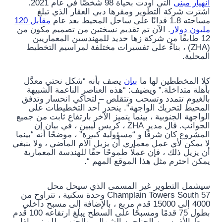
انهيار مبنى
التي أودت بحياة 98 شخصًا في عام 2021.
اشترت شركة التطوير ومقرها دبي العقار الذي تبلغ
مساحته 1.8 فدانًا على ساحل المحيط بعد عام
مقابل 120
مليون دولار
. الآن تم تقديم نسختين من تصميم مكون من
12 طابقًا من شركة زها حديد للمهندسين المعماريين
(ZHA) ، بناءً على تفسيرات مختلفة لمراسيم التخطيط
المحلية.
كلا المخططين لها ما
بيان
يصف بأنه “شكل نحتي معدَّل
بأهلة متداخلة.” ويضيف: “هذه العناصر الناعمة الشبيهة
بالغيوم تتمدد وتسحب وتتقلص – لتحاكي انحسار وتدفق
المحيط لتحريك الواجهة”. ينحدر أحد التخطيطات على
الواجهة الجنوبية ، بينما يتميز الآخر بارتفاع ثابت من جميع
الجوانب. قال مدير ZHA ، كريس ليبين ، في بيان إن
المشروع كان شرفًا و “مسؤولية كبيرة” ، موضحًا أنه “بينما
لا يمكن لأي عمل معماري أن يزيل آلام الماضي ، ولا ينبغي
أن يزيل ذلك ، فإن عملًا طموحًا حقًا للهندسة المعمارية
يمكن احترم مثل هذا الموقع المهم “.
سيشمل التطوير غير المسمى الذي سيحل محل
Champlain Towers South 57 وحدة سكنية ، تتراوح من
4000 إلى 15000 قدم مربع ، بالإضافة إلى مسبح داخلي
بطول 75 قدمًا ومسبحًا على السطح يبلغ ارتفاعه 100 قدم
يربط الأذين بين الجناحين الشمالي والجنوبي للمبنى. إذا