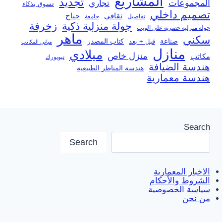
المشاريع
تجديد
المجموعات
تجاري
تسوق بذكاء
تصميم داخلي
ثقافي
جناح
تفاصيل
جامعة
جولة منزلية ذكية
زخرفة
جولة منزلية حصرية على الويب
ماهر
سكني
صناعة
قبل + بعد
كتاب المصدر
مباني المكاتب
منازل
ميلادي
منزل خاص
مكاتب
نيويورك
هندسة الضيافة
هندسة المناظر الطبيعية
هندسة معمارية
Search
Search
الاخبار المعمارية
الشروط والأحكام
سياسة الخصوصية
من نحن