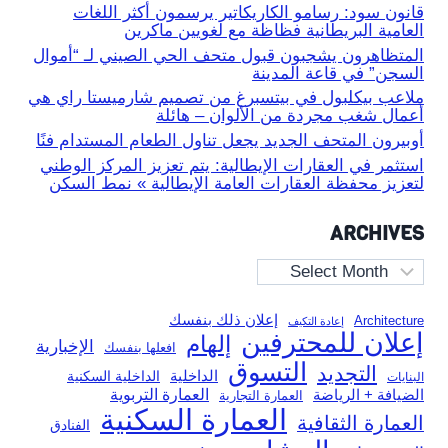
قانون سود: رسامو الكاريكاتير يرسمون أكثر اللغات
العامية البريطانية فظاظة مع لغويين ماكرين
المتظاهرون يشجبون قبول متحف الحي الصيني لـ “أموال
السجن” في قاعة المدينة
ملاعب بيكلبول في بيتسبرغ من تصميم شارميستا راي هي
أعمال شغب مجردة من الألوان – هائلة
أوبيرون المتحف الجديد يجعل تناول الطعام المستدام فنًا
استثمر في العقارات الإيطالية: يتم تعزيز المركز الوطني
لتعزيز محفظة العقارات العامة الإيطالية » نمط السكن
ARCHIVES
Archives
إعلان ذلك بنفسك
Architecture
إعادة التكيف
إعلان للمحترفين
إلهام
الإخبارية
افعلها بنفسك
التسوق
التجديد
الداخلية
الداخلية السكنية
البنايات
العمارة التربوية
الضيافة + الرياضة
العمارة التجارية
العمارة السكنية
العمارة الثقافية
الفنادق