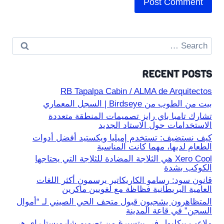
Search
for:
RECENT POSTS
RB Tapalpa Cabin / ALMA de Arquitectos
بيت من الطوب من Birdseye | السجل المعماري
تشارك تامبا باي رايز تصميمات المنطقة متعددة
الاستخدامات حول الاستاد الجديد
كيف نستضيف: تستخدم إميليا ويكستيد أفضل أدوات
الطعام لديها، مهما كانت المناسبة
Xero Cool هي الثلاجة المضادة للثلاجة التي يحتاجها
الكوكب بشدة
قانون سود: رسامو الكاريكاتير يرسمون أكثر اللغات
العامية البريطانية فظاظة مع لغويين ماكرين
المتظاهرون يشجبون قبول متحف الحي الصيني لـ “أموال
السجن” في قاعة المدينة
ملاعب بيكلبول في بيتسبرغ من تصميم شارميستا راي هي