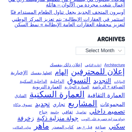
أعمال شغب مجردة من الألوان – هائلة
أوبيرون المتحف الجديد يجعل تناول الطعام المستدام فنًا
استثمر في العقارات الإيطالية: يتم تعزيز المركز الوطني
لتعزيز محفظة العقارات العامة الإيطالية » نمط السكن
ARCHIVES
Archives
إعلان ذلك بنفسك
Architecture
إعادة التكيف
إعلان للمحترفين
إلهام
الإخبارية
افعلها بنفسك
التسوق
التجديد
الداخلية
الداخلية السكنية
البنايات
العمارة التربوية
الضيافة + الرياضة
العمارة التجارية
العمارة السكنية
العمارة الثقافية
الفنادق
المشاريع
تجديد
المجموعات
تجاري
تسوق بذكاء
تصميم داخلي
ثقافي
جناح
تفاصيل
جامعة
جولة منزلية ذكية
زخرفة
جولة منزلية حصرية على الويب
ماهر
سكني
صناعة
قبل + بعد
كتاب المصدر
مباني المكاتب