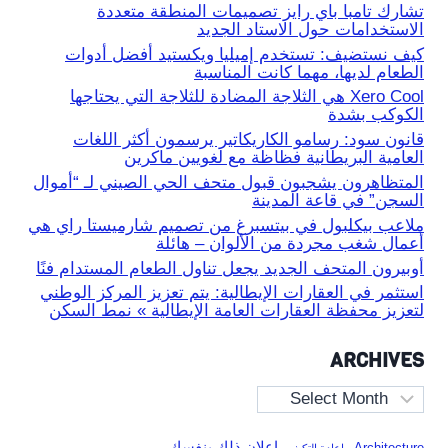
تشارك تامبا باي رايز تصميمات المنطقة متعددة
الاستخدامات حول الاستاد الجديد
كيف نستضيف: تستخدم إميليا ويكستيد أفضل أدوات
الطعام لديها، مهما كانت المناسبة
Xero Cool هي الثلاجة المضادة للثلاجة التي يحتاجها
الكوكب بشدة
قانون سود: رسامو الكاريكاتير يرسمون أكثر اللغات
العامية البريطانية فظاظة مع لغويين ماكرين
المتظاهرون يشجبون قبول متحف الحي الصيني لـ “أموال
السجن” في قاعة المدينة
ملاعب بيكلبول في بيتسبرغ من تصميم شارميستا راي هي
أعمال شغب مجردة من الألوان – هائلة
أوبيرون المتحف الجديد يجعل تناول الطعام المستدام فنًا
استثمر في العقارات الإيطالية: يتم تعزيز المركز الوطني
لتعزيز محفظة العقارات العامة الإيطالية » نمط السكن
ARCHIVES
Archives
إعلان ذلك بنفسك
Architecture