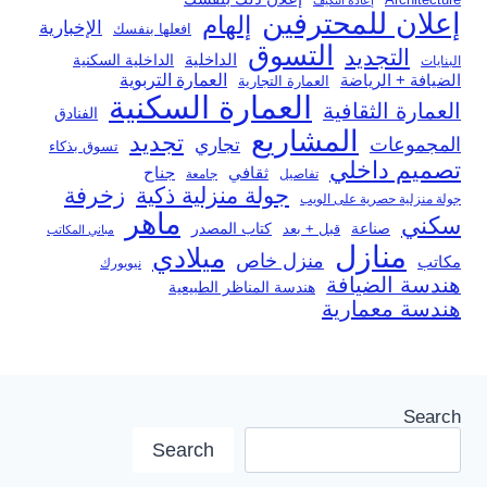
إعادة التكيف
إعلان للمحترفين
إلهام
الإخبارية
افعلها بنفسك
التسوق
التجديد
الداخلية
الداخلية السكنية
البنايات
العمارة التربوية
الضيافة + الرياضة
العمارة التجارية
العمارة السكنية
العمارة الثقافية
الفنادق
المشاريع
تجديد
المجموعات
تجاري
تسوق بذكاء
تصميم داخلي
ثقافي
جناح
تفاصيل
جامعة
جولة منزلية ذكية
زخرفة
جولة منزلية حصرية على الويب
ماهر
سكني
صناعة
قبل + بعد
كتاب المصدر
مباني المكاتب
منازل
ميلادي
منزل خاص
مكاتب
نيويورك
هندسة الضيافة
هندسة المناظر الطبيعية
هندسة معمارية
Search
Search