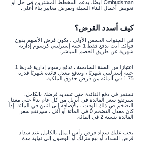
Ombudsman أيضًا. يدعم المخطط المشترين في حل أو
تعويض أعمال البناء السيئة ويفرض معايير بناء أعلى.
كيف أسدد القرض؟
في السنوات الخمس الأولى ، يكون قرض الأسهم بدون
فوائد. أنت تدفع فقط 1 جنيه إسترليني كرسوم إدارية
شهرية عن طريق الخصم المباشر.
اعتبارًا من السنة السادسة ، تدفع رسوم إدارية قدرها 1
جنيه إسترليني شهريًا ، وتدفع معدل فائدة شهريًا قدره
1.75 في المائة من قرض حقوق الملكية.
تستمر في دفع الفائدة حتى تسديد قرضك بالكامل.
سيرتفع سعر الفائدة في أبريل من كل عام بناءً على معدل
التضخم في ذلك الوقت ، بالإضافة إلى اثنين في المائة. إذا
كان معدل التضخم 0 في المائة أو أقل ، سيرتفع سعر
الفائدة بنسبة 2 في المائة.
يجب عليك سداد قرض رأس المال بالكامل عند سداد
قرض السداد أو بيع منزلك أو الوصول إلى نهاية مدة