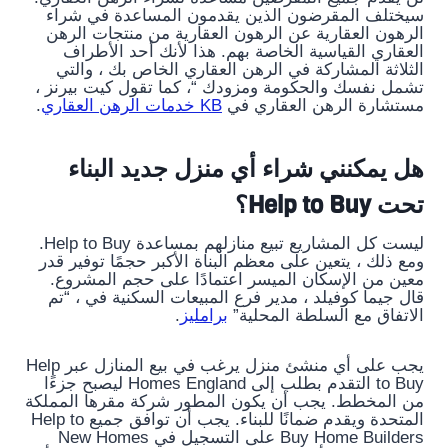
سيختلف المقرضون الذين يقدمون المساعدة في شراء
الرهون العقارية عن الرهون العقارية من منتجات الرهن
العقاري القياسية الخاصة بهم. هذا لأنك أحد الأطراف
الثلاثة المشاركة في الرهن العقاري الخاص بك ، والتي
تشمل نفسك والحكومة ومزودك “، كما تقول كيت بيرنز ،
مستشارة الرهن العقاري في
KB خدمات الرهن العقاري
.
هل يمكنني شراء أي منزل جديد البناء
تحت Help to Buy؟
ليست كل المشاريع تبيع منازلهم بمساعدة Help to Buy.
ومع ذلك ، يتعين على معظم البناة الأكبر حجمًا توفير قدر
معين من الإسكان الميسر اعتمادًا على حجم المشروع.
قال جيما كوفيلد ، مدير فرع المبيعات السكنية في ، “تم
الاتفاق مع السلطة المحلية”
برامليز
.
يجب على أي منشئ منزل يرغب في بيع المنازل عبر Help
to Buy التقدم بطلب إلى Homes England ليصبح جزءًا
من المخطط. يجب أن يكون المطور شركة مقرها المملكة
المتحدة ويقدم ضمانًا للبناء. يجب أن توافق جميع Help to
Buy Home Builders على التسجيل في New Homes