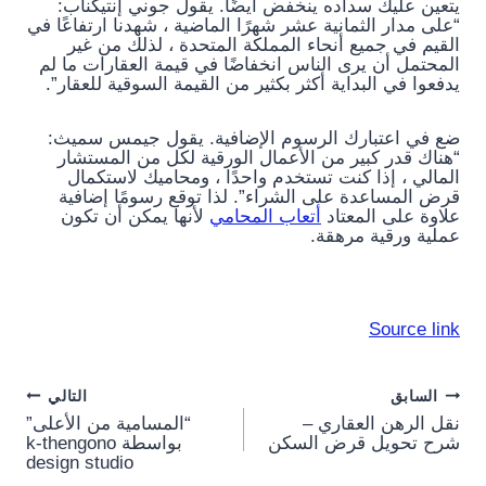
يتعين عليك سداده ينخفض ​​أيضًا. يقول جوني إنتيكناب:
“على مدار الثمانية عشر شهرًا الماضية ، شهدنا ارتفاعًا في
القيم في جميع أنحاء المملكة المتحدة ، لذلك من غير
المحتمل أن يرى الناس انخفاضًا في قيمة العقارات ما لم
يدفعوا في البداية أكثر بكثير من القيمة السوقية للعقار”.
ضع في اعتبارك الرسوم الإضافية. يقول جيمس سميث:
“هناك قدر كبير من الأعمال الورقية لكل من المستشار
المالي ، إذا كنت تستخدم واحدًا ، ومحاميك لاستكمال
قرض المساعدة على الشراء”. لذا توقع رسومًا إضافية
علاوة على المعتاد
أتعاب المحامي
لأنها يمكن أن تكون
عملية ورقية مرهقة.
Source link
Post
السابق
التالي
نقل الرهن العقاري –
“المسامية من الأعلى”
navigation
شرح تحويل قرض السكن
بواسطة k-thengono
design studio