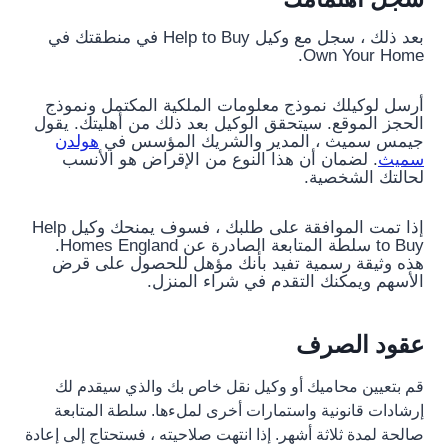
بعد ذلك ، سجل مع وكيل Help to Buy في منطقتك في
Own Your Home.
أرسل لوكيلك نموذج معلومات الملكية المكتمل ونموذج
الحجز الموقع. سيتحقق الوكيل بعد ذلك من أهليتك. يقول
جيمس سميث ، المدير والشريك المؤسس في
هولدن
سميث
. لضمان أن هذا النوع من الإقراض هو الأنسب
لحالتك الشخصية.
إذا تمت الموافقة على طلبك ، فسوف يمنحك وكيل Help
to Buy سلطة المتابعة الصادرة عن Homes England.
هذه وثيقة رسمية تفيد بأنك مؤهل للحصول على قرض
الأسهم ويمكنك التقدم في شراء المنزل.
عقود الصرف
قم بتعيين محاميك أو وكيل نقل خاص بك والذي سيقدم لك
إرشادات قانونية واستمارات أخرى لملءها. سلطة المتابعة
صالحة لمدة ثلاثة أشهر. إذا انتهت صلاحيته ، فستحتاج إلى إعادة