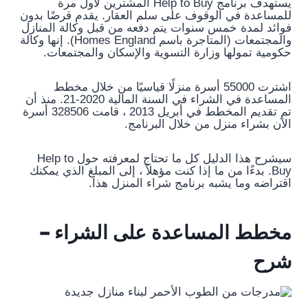
يستهدف برنامج Help to Buy المشترين لأول مرة
للمساعدة في الوقوف على سلم العقار. يقدم قرضًا بدون
فوائد لمدة خمس سنوات يتم دفعه من قبل وكالة المنازل
والمجتمعات (المتاجرة باسم Homes England). إنها وكالة
حكومية تمولها وزارة التسوية والإسكان والمجتمعات.
اشترت 55000 أسرة منزلًا قياسيًا من خلال مخطط
المساعدة في الشراء في السنة المالية 2020-21. منذ أن
تم تقديم المخطط في أبريل 2013 ، قامت 328506 أسرة
الآن بشراء منزل من خلال البرنامج.
سيشرح هذا الدليل كل ما تحتاج لمعرفته حول Help to
Buy. بدءًا من ما إذا كنت مؤهلاً ، إلى المبلغ الذي يمكنك
اقتراضه وما يشبه برنامج شراء المنزل هذا.
مخطط المساعدة على الشراء –
شرح