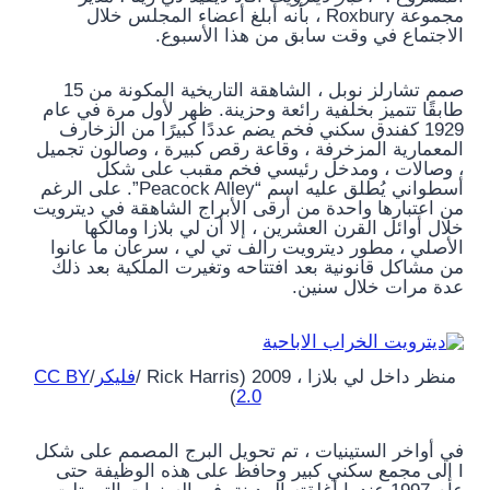
مجموعة Roxbury ، بأنه أبلغ أعضاء المجلس خلال
الاجتماع في وقت سابق من هذا الأسبوع.
صمم تشارلز نوبل ، الشاهقة التاريخية المكونة من 15
طابقًا تتميز بخلفية رائعة وحزينة. ظهر لأول مرة في عام
1929 كفندق سكني فخم يضم عددًا كبيرًا من الزخارف
المعمارية المزخرفة ، وقاعة رقص كبيرة ، وصالون تجميل
، وصالات ، ومدخل رئيسي فخم مقبب على شكل
أسطواني يُطلق عليه اسم “Peacock Alley”. على الرغم
من اعتبارها واحدة من أرقى الأبراج الشاهقة في ديترويت
خلال أوائل القرن العشرين ، إلا أن لي بلازا ومالكها
الأصلي ، مطور ديترويت رالف تي لي ، سرعان ما عانوا
من مشاكل قانونية بعد افتتاحه وتغيرت الملكية بعد ذلك
عدة مرات خلال سنين.
منظر داخل لي بلازا ، 2009 (Rick Harris /
فليكر
/
CC BY
)
2.0
في أواخر الستينيات ، تم تحويل البرج المصمم على شكل
I إلى مجمع سكني كبير وحافظ على هذه الوظيفة حتى