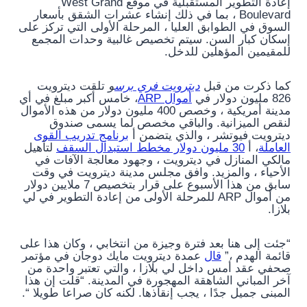
إعادة التطوير المستقبلية في موقع West Grand
Boulevard ، بما في ذلك إنشاء عشرات الشقق بأسعار
السوق في الطوابق العليا ، المرحلة الأولى التي تركز على
إسكان كبار السن. سيتم تخصيص غالبية وحدات المجمع
للمقيمين المؤهلين للدخل.
كما ذكرت من قبل
ديترويت فري برس
و
تلقت ديترويت
826 مليون دولار في
أموال ARP
، خامس أكبر مبلغ في أي
مدينة أمريكية ، وخصص 400 مليون دولار من هذه الأموال
لنقص الميزانية. والباقي مخصص لما يسمى صندوق
ديترويت فيوتشر ، والذي يتضمن أ
برنامج تدريب القوى
العاملة
، أ
30 مليون دولار مخطط استبدال السقف
لتأهيل
مالكي المنازل في ديترويت ، وجهود معالجة الآفات في
الأحياء ، والمزيد. وافق مجلس مدينة ديترويت في وقت
سابق من هذا الأسبوع على قرار بتخصيص 7 ملايين دولار
من أموال ARP للمرحلة الأولى من إعادة التطوير في لي
بلازا.
“جئت إلى هنا بعد فترة وجيزة من انتخابي ، وكان هذا على
قائمة الهدم ،”
قال
عمدة ديترويت مايك دوجان في مؤتمر
صحفي عقد أمس داخل لي بلازا ، والتي تعتبر واحدة من
آخر المباني الشاهقة المهجورة في المدينة. “قلت إن هذا
المبنى جميل جدًا ، يجب إنقاذها. لكنه كان صراعا طويلا “.