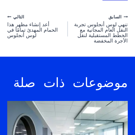
Post
السابق
التالي
تنهي لوس أنجلوس تجربة
أعد إنشاء مظهر هذا
navigation
النقل العام المجانية مع
الحمام المهدئ تمامًا في
الخطط المستقبلية لنقل
لوس أنجلوس
الأجرة المخفضة
موضوعات ذات صلة