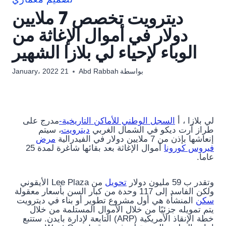
تصميم معماري
ديترويت تخصص 7 ملايين
دولار في أموال الإغاثة من
الوباء لإحياء لي بلازا الشهير
بواسطة
Abd Rabbah
21 January، 2022
لي بلازا ، أ
السجل الوطني للأماكن التاريخية-
مدرج على
طراز آرت ديكو في الشمال الغربي
ديترويت
، سيتم
إنعاشها بإذن من 7 ملايين دولار في الفيدرالية
مرض
فيروس كورونا
أموال الإغاثة بعد بقائها شاغرة لمدة 25
عاما.
وتقدر ب 59 مليون دولار
تحويل
من Lee Plaza الأيقوني
ولكن الفاسد إلى 117 وحدة من كبار السن بأسعار معقولة
سكن
المنشأة هي أول مشروع تطوير أو بناء في ديترويت
يتم تمويله جزئيًا من خلال الأموال المستلمة من خلال
خطة الإنقاذ الأمريكية (ARP) التابعة لإدارة بايدن. ستتبع