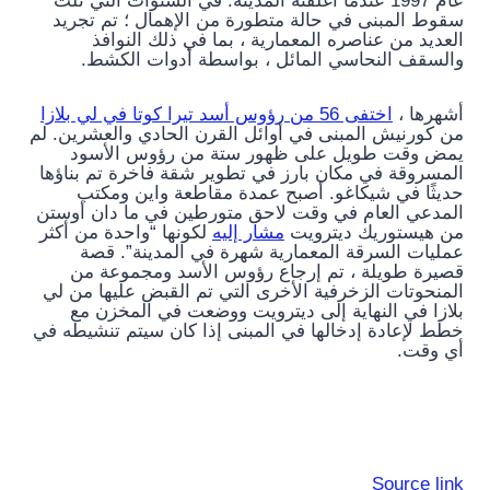
عام 1997 عندما أغلقته المدينة. في السنوات التي تلت
سقوط المبنى في حالة متطورة من الإهمال ؛ تم تجريد
العديد من عناصره المعمارية ، بما في ذلك النوافذ
والسقف النحاسي المائل ، بواسطة أدوات الكشط.
أشهرها ،
اختفى 56 من رؤوس أسد تيرا كوتا في لي بلازا
من كورنيش المبنى في أوائل القرن الحادي والعشرين. لم
يمض وقت طويل على ظهور ستة من رؤوس الأسود
المسروقة في مكان بارز في تطوير شقة فاخرة تم بناؤها
حديثًا في شيكاغو. أصبح عمدة مقاطعة واين ومكتب
المدعي العام في وقت لاحق متورطين في ما دان أوستن
من هيستوريك ديترويت
مشار إليه
لكونها “واحدة من أكثر
عمليات السرقة المعمارية شهرة في المدينة”. قصة
قصيرة طويلة ، تم إرجاع رؤوس الأسد ومجموعة من
المنحوتات الزخرفية الأخرى التي تم القبض عليها من لي
بلازا في النهاية إلى ديترويت ووضعت في المخزن مع
خطط لإعادة إدخالها في المبنى إذا كان سيتم تنشيطه في
أي وقت.
Source link