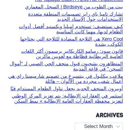
بيت من الطوب من Birdseye | السجل المعماري
تشارك تامبا باي رايز تصميمات المنطقة متعددة
الاستخدامات حول الاستاد الجديد
كيف نستضيف: تستخدم إميليا ويكستيد أفضل أدوات
الطعام لديها، مهما كانت المناسبة
Xero Cool هي الثلاجة المضادة للثلاجة التي يحتاجها
الكوكب بشدة
قانون سود: رسامو الكاريكاتير يرسمون أكثر اللغات
العامية البريطانية فظاظة مع لغويين ماكرين
المتظاهرون يشجبون قبول متحف الحي الصيني لـ “أموال
السجن” في قاعة المدينة
ملاعب بيكلبول في بيتسبرغ من تصميم شارميستا راي هي
أعمال شغب مجردة من الألوان – هائلة
أوبيرون المتحف الجديد يجعل تناول الطعام المستدام فنًا
استثمر في العقارات الإيطالية: يتم تعزيز المركز الوطني
لتعزيز محفظة العقارات العامة الإيطالية » نمط السكن
ARCHIVES
Archives