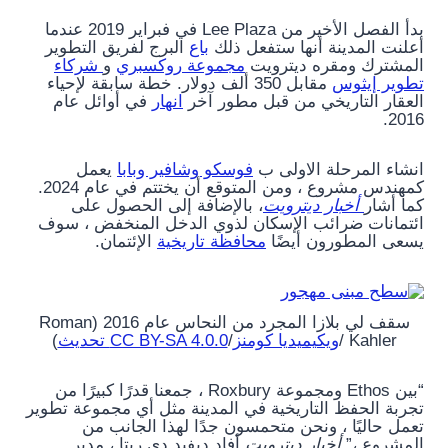
بدأ الفصل الأخير من Lee Plaza في فبراير 2019 عندما
أعلنت المدينة أنها ستفعل ذلك
باع
البرج لفريق التطوير
المشترك ومقره ديترويت
مجموعة روكسبري
و
شركاء
تطوير إيثوس
مقابل 350 ألف دولار. خطة سابقة لإحياء
العقار التاريخي من قبل مطور آخر
انهار
في أوائل عام
2016.
انشاء المرحلة الاولى ب
فوسكو وشافير وبابا
يعمل
كمهندس مشروع ، ومن المتوقع أن يختتم في عام 2024.
كما أشار
أخبار ديترويت
، بالإضافة إلى الحصول على
ائتمانات ضرائب الإسكان لذوي الدخل المنخفض ، سوف
يسعى المطورون أيضًا
محافظة تاريخية
الإئتمان.
سقف لي بلازا المجرد من النحاس عام 2016 (Roman
Kahler /
ويكيميديا ​​كومنز
/
CC BY-SA 4.0.0 تحديث
)
“بين Ethos ومجموعة Roxbury ، جمعنا قدرًا كبيرًا من
تجربة الحفظ التاريخية في المدينة مثل أي مجموعة تطوير
تعمل حاليًا ، ونحن متحمسون جدًا لهذا الجانب من
المشروع ،”
أخبار ديترويت
أفاد ديفيد دي ريتا ، مدير