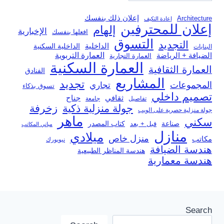
إعلان ذلك بنفسك
Architecture
إعادة التكيف
إعلان للمحترفين
إلهام
الإخبارية
افعلها بنفسك
التسوق
التجديد
الداخلية
الداخلية السكنية
البنايات
العمارة التربوية
الضيافة + الرياضة
العمارة التجارية
العمارة السكنية
العمارة الثقافية
الفنادق
المشاريع
تجديد
المجموعات
تجاري
تسوق بذكاء
تصميم داخلي
ثقافي
جناح
تفاصيل
جامعة
جولة منزلية ذكية
زخرفة
جولة منزلية حصرية على الويب
ماهر
سكني
صناعة
قبل + بعد
كتاب المصدر
مباني المكاتب
منازل
ميلادي
منزل خاص
مكاتب
نيويورك
هندسة الضيافة
هندسة المناظر الطبيعية
هندسة معمارية
Search