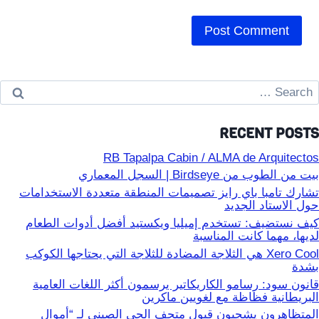
Searc
for
RECENT POSTS
RB Tapalpa Cabin / ALMA de Arquitectos
بيت من الطوب من Birdseye | السجل المعماري
تشارك تامبا باي رايز تصميمات المنطقة متعددة الاستخدامات
حول الاستاد الجديد
كيف نستضيف: تستخدم إميليا ويكستيد أفضل أدوات الطعام
لديها، مهما كانت المناسبة
Xero Cool هي الثلاجة المضادة للثلاجة التي يحتاجها الكوكب
بشدة
قانون سود: رسامو الكاريكاتير يرسمون أكثر اللغات العامية
البريطانية فظاظة مع لغويين ماكرين
المتظاهرون يشجبون قبول متحف الحي الصيني لـ “أموال