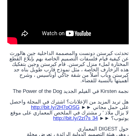
تحدثت كيرستن دونست والمصممة الداخلية جين هالورث
عن كيفية قيام فلسفات التصميم الخاصة بهم بإبلاغ القطع
المختارة لملء منزل كيرستن. قام كيرستن وجين بتفكيك
هذه الزخارف الخاصة ، مثل نموذج قارب طويل بناه جد
كيرستن وباب أصلاً من شقة جاكي أوناسيس ، وشرح
أهميتها بالنسبة للفضاء.
نجمة Kirsten في الفيلم الجديد The Power of the Dog
هل تريد المزيد من الإعلانات؟ اشترك في المجلة واحصل
على حمل مجاني ►►
http://bit.ly/2H7oOSG
لا يزال ملاذ ' ر مشترك في الملخص المعماري على موقع
يوتيوب؟ ►►
http://bit.ly/2zl7s 34
حول DIGEST المعماري
، وهي هيئة التصميم الدولية الرائدة ، تعرض مجلة