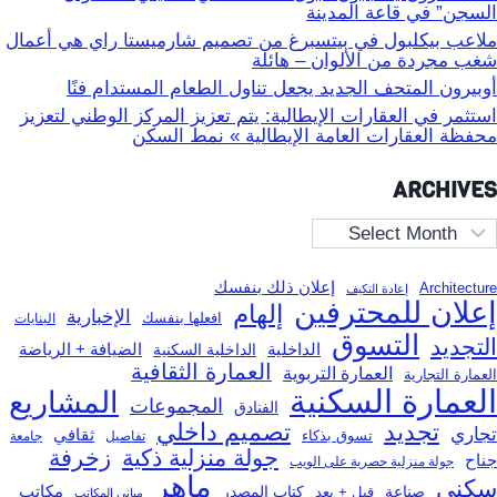
السجن” في قاعة المدينة
ملاعب بيكلبول في بيتسبرغ من تصميم شارميستا راي هي أعمال
شغب مجردة من الألوان – هائلة
أوبيرون المتحف الجديد يجعل تناول الطعام المستدام فنًا
استثمر في العقارات الإيطالية: يتم تعزيز المركز الوطني لتعزيز
محفظة العقارات العامة الإيطالية » نمط السكن
ARCHIVES
Archive
إعلان ذلك بنفسك
Architecture
إعادة التكيف
إعلان للمحترفين
إلهام
الإخبارية
افعلها بنفسك
البنايات
التسوق
التجديد
الداخلية
الضيافة + الرياضة
الداخلية السكنية
العمارة الثقافية
العمارة التربوية
العمارة التجارية
العمارة السكنية
المشاريع
المجموعات
الفنادق
تجديد
تصميم داخلي
تجاري
ثقافي
تسوق بذكاء
تفاصيل
جامعة
جولة منزلية ذكية
زخرفة
جناح
جولة منزلية حصرية على الويب
ماهر
سكني
مكاتب
صناعة
قبل + بعد
كتاب المصدر
مباني المكاتب