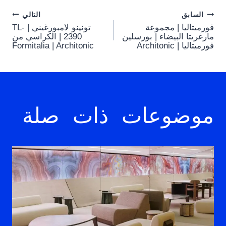
Post
السابق
التالي
فورميتاليا | مجموعة
تونينو لامبورغيني | TL-
navigation
مارغريتا البيضاء | بورسلين
2390 | الكراسي من
فورميتاليا | Architonic
Formitalia | Architonic
موضوعات ذات صلة