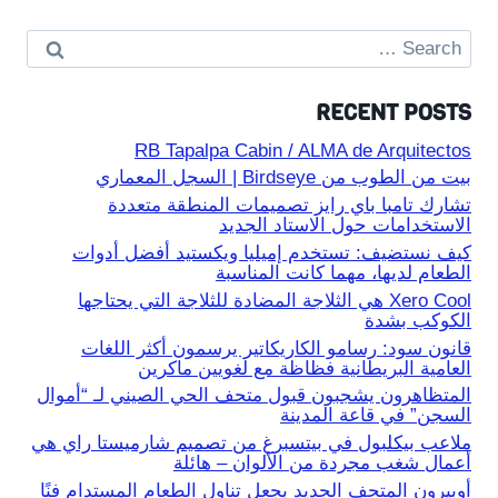
Search
for:
RECENT POSTS
RB Tapalpa Cabin / ALMA de Arquitectos
بيت من الطوب من Birdseye | السجل المعماري
تشارك تامبا باي رايز تصميمات المنطقة متعددة
الاستخدامات حول الاستاد الجديد
كيف نستضيف: تستخدم إميليا ويكستيد أفضل أدوات
الطعام لديها، مهما كانت المناسبة
Xero Cool هي الثلاجة المضادة للثلاجة التي يحتاجها
الكوكب بشدة
قانون سود: رسامو الكاريكاتير يرسمون أكثر اللغات
العامية البريطانية فظاظة مع لغويين ماكرين
المتظاهرون يشجبون قبول متحف الحي الصيني لـ “أموال
السجن” في قاعة المدينة
ملاعب بيكلبول في بيتسبرغ من تصميم شارميستا راي هي
أعمال شغب مجردة من الألوان – هائلة
أوبيرون المتحف الجديد يجعل تناول الطعام المستدام فنًا