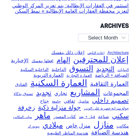
استثمر في العقارات الإيطالية: يتم تعزيز المركز الوطني
لتعزيز محفظة العقارات العامة الإيطالية » نمط السكن
ARCHIVES
Archives
إعلان ذلك بنفسك
Architecture
إعادة التكيف
إعلان للمحترفين
إلهام
الإخبارية
افعلها بنفسك
التسوق
التجديد
الداخلية
الداخلية السكنية
البنايات
العمارة التربوية
الضيافة + الرياضة
العمارة التجارية
العمارة السكنية
العمارة الثقافية
الفنادق
المشاريع
تجديد
المجموعات
تجاري
تسوق بذكاء
تصميم داخلي
ثقافي
جناح
تفاصيل
جامعة
جولة منزلية ذكية
زخرفة
جولة منزلية حصرية على الويب
ماهر
سكني
صناعة
قبل + بعد
كتاب المصدر
مباني المكاتب
منازل
ميلادي
منزل خاص
مكاتب
نيويورك
هندسة الضيافة
هندسة المناظر الطبيعية