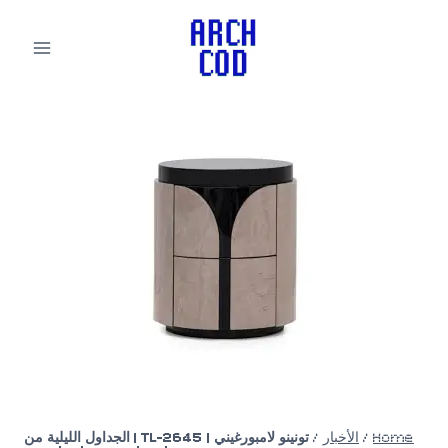
لتجاوز
لى
لمحتوى
Home
/
الأخبار
/
تونينو لامبورغيني | TL-2645 | الجداول الليلية من