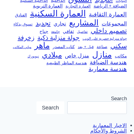
الداخلية
الداخلية السكنية
البنايات
العمارة التربوية
الضيافة + الرياضة
العمارة التجارية
العمارة السكنية
العمارة الثقافية
الفنادق
المشاريع
تجديد
المجموعات
تجاري
تسوق بذكاء
تصميم داخلي
ثقافي
جناح
تفاصيل
جامعة
جولة منزلية ذكية
زخرفة
جولة منزلية حصرية على الويب
ماهر
سكني
صناعة
قبل + بعد
كتاب المصدر
مباني المكاتب
منازل
ميلادي
منزل خاص
مكاتب
نيويورك
هندسة الضيافة
هندسة المناظر الطبيعية
هندسة معمارية
Search
Search
الاخبار المعمارية
الشروط والأحكام