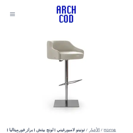
لتجاوز
لى
لمحتوى
Home
/
الأخبار
/
تونينو لامبورغيني | لونج بيتش | براز فورميتاليا |