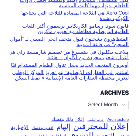
كيف نستضيف: تستخدم إميليا ويكستيد أفضل أدوات
الطعام لديها، مهما كانت المناسبة
Xero Cool هي الثلاجة المضادة للثلاجة التي يحتاجها
الكوكب بشدة
قانون سود: رسامو الكاريكاتير يرسمون أكثر اللغات
العامية البريطانية فظاظة مع لغويين ماكرين
المتظاهرون يشجبون قبول متحف الحي الصيني لـ “أموال
السجن” في قاعة المدينة
ملاعب بيكلبول في بيتسبرغ من تصميم شارميستا راي هي
أعمال شغب مجردة من الألوان – هائلة
أوبيرون المتحف الجديد يجعل تناول الطعام المستدام فنًا
استثمر في العقارات الإيطالية: يتم تعزيز المركز الوطني
لتعزيز محفظة العقارات العامة الإيطالية » نمط السكن
ARCHIVES
Archives
إعلان ذلك بنفسك
Architecture
إعادة التكيف
إعلان للمحترفين
إلهام
الإخبارية
افعلها بنفسك
التسوق
التجديد