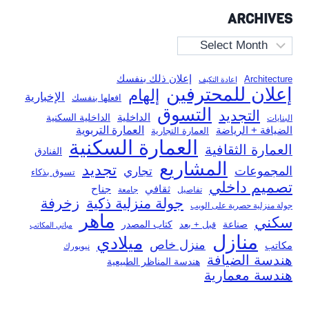
ARCHIVES
Archives
إعلان ذلك بنفسك
Architecture
إعادة التكيف
إعلان للمحترفين
إلهام
الإخبارية
افعلها بنفسك
التسوق
التجديد
الداخلية
الداخلية السكنية
البنايات
العمارة التربوية
الضيافة + الرياضة
العمارة التجارية
العمارة السكنية
العمارة الثقافية
الفنادق
المشاريع
تجديد
المجموعات
تجاري
تسوق بذكاء
تصميم داخلي
ثقافي
جناح
تفاصيل
جامعة
جولة منزلية ذكية
زخرفة
جولة منزلية حصرية على الويب
ماهر
سكني
صناعة
قبل + بعد
كتاب المصدر
مباني المكاتب
منازل
ميلادي
منزل خاص
مكاتب
نيويورك
هندسة الضيافة
هندسة المناظر الطبيعية
هندسة معمارية