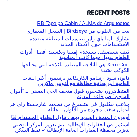
RECENT POSTS
RB Tapalpa Cabin / ALMA de Arquitectos
بيت من الطوب من Birdseye | السجل المعماري
تشارك تامبا باي رايز تصميمات المنطقة متعددة
الاستخدامات حول الاستاد الجديد
كيف نستضيف: تستخدم إميليا ويكستيد أفضل أدوات
الطعام لديها، مهما كانت المناسبة
Xero Cool هي الثلاجة المضادة للثلاجة التي يحتاجها
الكوكب بشدة
قانون سود: رسامو الكاريكاتير يرسمون أكثر اللغات
العامية البريطانية فظاظة مع لغويين ماكرين
المتظاهرون يشجبون قبول متحف الحي الصيني لـ “أموال
السجن” في قاعة المدينة
ملاعب بيكلبول في بيتسبرغ من تصميم شارميستا راي هي
أعمال شغب مجردة من الألوان – هائلة
أوبيرون المتحف الجديد يجعل تناول الطعام المستدام فنًا
استثمر في العقارات الإيطالية: يتم تعزيز المركز الوطني
لتعزيز محفظة العقارات العامة الإيطالية » نمط السكن