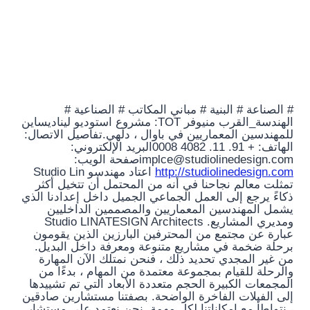
# الصناعة # البنية # مباني المكاتب # الصناعية #
الهندسة_القرب منيوفر TOT: مشروع استوديو ليناديساين
للمهندسين المعماريين في باوال ، دلهي.تفاصيل الاتصال:
الهاتف: + 91. 11. 4082 0008البريد الإلكتروني:
implce@studiolinedesign.comصفحة الويب:
http://studiolinedesign.com
اعتاد مهندسو Studio Lin
تمثلت معالم نجاحنا في أنه من المحتمل أن تتخيل أكثر
ذكاءً يرجع إلى العمل الجماعي الجميل داخل إعدادنا الذي
يشمل المهندسين المعماريين والمصممين الداخليين
ومديري المشاريع. Studio LINATESIGN Architects
عبارة عن مجتمع من المحترفين البارزين الذين يقومون
برحلة ضخمة في مشاريع متنوعة ومعرفة داخل البديل.
من غير المجدي تحديد ذلك ، فنحن نمتلك الآن المهارة
والرحلة للقيام بمجموعة معتمدة من المهام ، بدءًا من
المجمعات الكبيرة الحجم متعددة الأبعاد التي تم تشييدها
إلى الفيلات الفاخرة الواضحة. بصفتنا مستشارين صادقين
، نتواطأ مع إمكاناتنا لكل مهمة. نحن نعتمد على مستشار