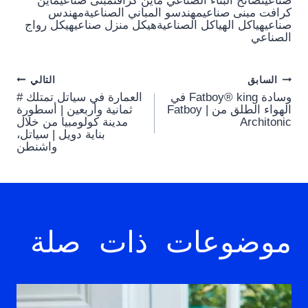
صناعينصائح البناء الصناعي ماين كرافتمبنى صناعيماين
كرافت مبنى صناعيمهندسو المباني الصناعيةمهندس
صناعيهياكل الهياكل الصناعيةهيكل منزل صناعيهيكل رواج
الصناعي
Post
السابق
التالي
وسادة Fatboy® king في
العمارة في سياتل تمتلك #
navigation
الهواء الطلق من Fatboy |
ثمانية وأربعين | أسطورة
Architonic
مدينة كولومبيا من خلال
بناية دويل | سياتل،
واشنطن
موضوعات ذات صلة