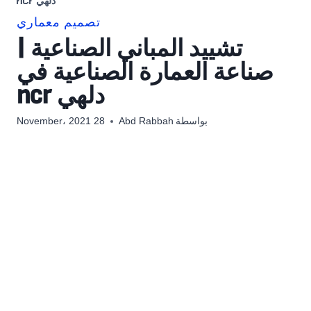
دلهي ncr
تصميم معماري
تشييد المباني الصناعية |
صناعة العمارة الصناعية في
دلهي ncr
بواسطة
Abd Rabbah
28 November، 2021