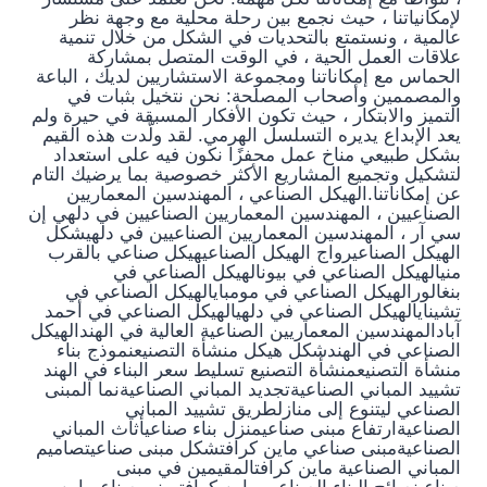
لإمكانياتنا ، حيث نجمع بين رحلة محلية مع وجهة نظر
عالمية ، ونستمتع بالتحديات في الشكل من خلال تنمية
علاقات العمل الحية ، في الوقت المتصل بمشاركة
الحماس مع إمكاناتنا ومجموعة الاستشاريين لديك ، الباعة
والمصممين وأصحاب المصلحة: نحن نتخيل بثبات في
التميز والابتكار ، حيث تكون الأفكار المسبقة في حيرة ولم
يعد الإبداع يديره التسلسل الهرمي. لقد ولّدت هذه القيم
بشكل طبيعي مناخ عمل محفزًا نكون فيه على استعداد
لتشكيل وتجميع المشاريع الأكثر خصوصية بما يرضيك التام
عن إمكاناتنا.الهيكل الصناعي ، المهندسين المعماريين
الصناعيين ، المهندسين المعماريين الصناعيين في دلهي إن
سي آر ، المهندسين المعماريين الصناعيين في دلهيشكل
الهيكل الصناعيرواج الهيكل الصناعيهيكل صناعي بالقرب
منيالهيكل الصناعي في بيونالهيكل الصناعي في
بنغالورالهيكل الصناعي في مومبايالهيكل الصناعي في
تشينايالهيكل الصناعي في دلهيالهيكل الصناعي في أحمد
آبادالمهندسين المعماريين الصناعية العالية في الهندالهيكل
الصناعي في الهندشكل هيكل منشأة التصنيعنموذج بناء
منشأة التصنيعمنشأة التصنيع تسليط سعر البناء في الهند
تشييد المباني الصناعيةتجديد المباني الصناعيةنما المبنى
الصناعي ليتنوع إلى منازلطريق تشييد المباني
الصناعيةارتفاع مبنى صناعيمنزل بناء صناعيأثاث المباني
الصناعيةمبنى صناعي ماين كرافتشكل مبنى صناعيتصاميم
المباني الصناعية ماين كرافتالمقيمين في مبنى