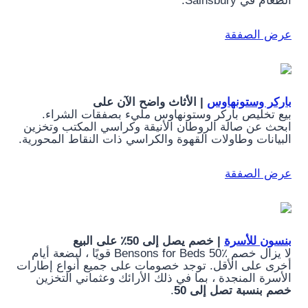
الطعام في Sainsbury.
عرض الصفقة
باركر وستونهاوس
| الأثاث واضح الآن على
بيع تخليص باركر وستونهاوس مليء بصفقات الشراء.
ابحث عن صالة الروطان الأنيقة وكراسي المكتب وتخزين
البيانات وطاولات القهوة والكراسي ذات النقاط المحورية.
عرض الصفقة
بنسون للأسرة
| خصم يصل إلى 50٪ على البيع
لا يزال خصم Bensons for Beds 50٪ قويًا ، لبضعة أيام
أخرى على الأقل. توجد خصومات على جميع أنواع إطارات
الأسرة المنجدة ، بما في ذلك الأرائك وعثماني التخزين
خصم بنسبة تصل إلى 50
.