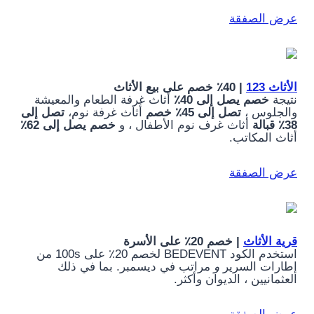
عرض الصفقة
الأثاث 123
| 40٪ خصم على بيع الأثاث
نتيجة
خصم يصل إلى 40٪
أثاث غرفة الطعام والمعيشة
والجلوس ،
تصل إلى 45٪ خصم
أثاث غرفة نوم،
تصل إلى
38٪ قبالة
أثاث غرف نوم الأطفال ، و
خصم يصل إلى 62٪
أثاث المكاتب.
عرض الصفقة
قرية الأثاث
| خصم 20٪ على الأسرة
استخدم الكود BEDEVENT لخصم 20٪ على 100s من
إطارات السرير
و
مراتب في ديسمبر. بما في ذلك
العثمانيين ، الديوان وأكثر.