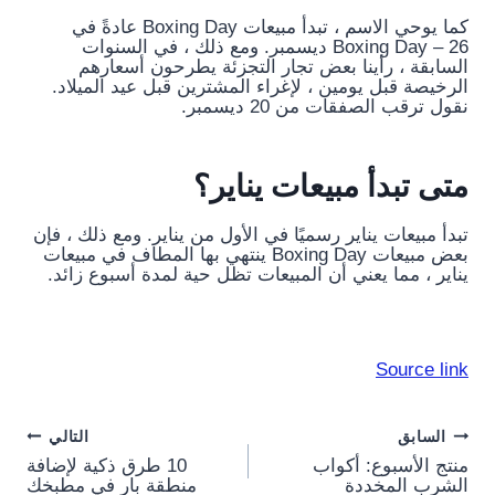
كما يوحي الاسم ، تبدأ مبيعات Boxing Day عادةً في
Boxing Day – 26 ديسمبر. ومع ذلك ، في السنوات
السابقة ، رأينا بعض تجار التجزئة يطرحون أسعارهم
الرخيصة قبل يومين ، لإغراء المشترين قبل عيد الميلاد.
نقول ترقب الصفقات من 20 ديسمبر.
متى تبدأ مبيعات يناير؟
تبدأ مبيعات يناير رسميًا في الأول من يناير. ومع ذلك ، فإن
بعض مبيعات Boxing Day ينتهي بها المطاف في مبيعات
يناير ، مما يعني أن المبيعات تظل حية لمدة أسبوع زائد.
Source link
Post
السابق
التالي
منتج الأسبوع: أكواب
10 طرق ذكية لإضافة
navigation
الشرب المخددة
منطقة بار في مطبخك