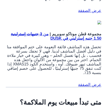
عرض الصفقة
مجموعة قطن موناكو سوبريم |
من
3 جنيهات إسترلينية
1.50 جنيه إسترليني في DUSK
تحصل هذه المناشف فائقة النعومة على ختم الموافقة منا
في دليل أفضل المناشف لدينا. فهي لا تجفك بسرعة
فحسب ، بل إنها تغسل الحلم – وهي كبيرة في خيار ملاءة
الحمام. اختر من بين مجموعة من الألوان واجعل هذه
المناشف تبهر ضيوفك. أوه ، واستخدم الكود XMAS15 إذا
كنت تنفق 75 جنيهًا إسترلينيًا ، للحصول على خصم إضافي
بنسبة 15٪.
عرض الصفقة
متى تبدأ مبيعات يوم الملاكمة؟