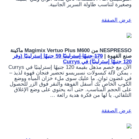
وصغيرة لتناسب طاولة السرير الجانبية.
عرض الصفقة
NESPRESSO من Magimix Vertuo Plus M600 ماكينة
صنع القهوة |
179 جنيهًا إسترلينيًا
59 جنيهًا إسترلينيًا (وفر
120 جنيهًا إسترلينيًا) في Currys
الآن مع خصم مذهل بقيمة 120 جنيهًا إسترلينيًا في Currys
، يمكن لآلة كبسولات نسبريسو تحضير فنجان قهوة لذيذ –
في غضون ثوانٍ. ما عليك سوى ملء خزان المياه ووضع
الكوب الخاص بك أسفل الفوهة والنقر فوق الزر للحصول
على الحجم المناسب. حتى أنه يحتوي على وضع الإغلاق
التلقائي. يا لها من فكرة هدية رائعة …
عرض الصفقة