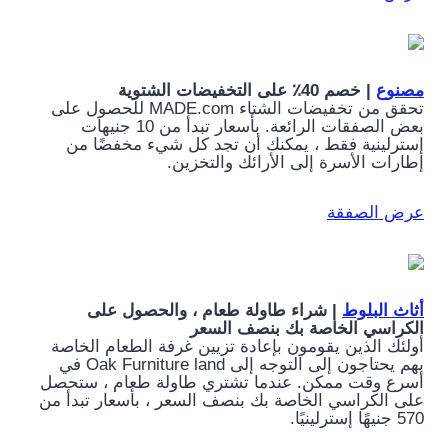
مصنوع
| خصم 40٪ على التخفيضات الشتوية
تحقق من تخفيضات الشتاء MADE.com للحصول على
بعض الصفقات الرائعة. بأسعار تبدأ من 10 جنيهات
إسترلينية فقط ، يمكنك أن تجد كل شيء مخفضًا من
إطارات الأسرة إلى الأرائك والتخزين.
عرض الصفقة
أثاث البلوط
| شراء طاولة طعام ، والحصول على
الكراسي الخاصة بك بنصف السعر
أولئك الذين يقومون بإعادة تزيين غرفة الطعام الخاصة
بهم يحتاجون إلى التوجه إلى Oak Furniture land في
أسرع وقت ممكن. عندما تشتري طاولة طعام ، ستحصل
على الكراسي الخاصة بك بنصف السعر ، بأسعار تبدأ من
570 جنيهًا إسترلينيًا.