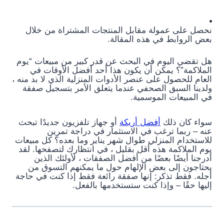
نحصل على عمولة مقابل المنتجات المشتراة من خلال
بعض الروابط في هذه المقالة.
هل تقضي اليوم في البحث عن قدر كبير من مبيعات “يوم
الملاكمة”؟ يمكن أن يكون هذا أحد أفضل الأوقات في
العام للحصول على عنصر الأدوات المنزلية الذي لا بد منه ،
ولدينا السبق الصحفي عندما يتعلق الأمر بتسجيل صفقة
في المبيعات الموسمية.
سواء كان ذلك
أفضل أريكة
أو جهاز تلفزيون جديدًا تبحث
عنه – ربما ترغب في الاستثمار في دراجة تمرين
للاستخدام المنزلي طوال شهر يناير وما بعده؟ كل مبيعات
يوم الملاكمة هذه أقل بقليل ، في انتظارك لتصفحها. لقد
أدرجنا أيضًا بعضًا من أفضل الصفقات ، لأولئك الذين
يحتاجون إلى بعض الإلهام حول ما يمكنهم التسوق من
أجله. فقط تذكر: إنها صفقة رائعة فقط إذا كنت في حاجة
إليها حقًا – وإذا كنت ستستخدمها بالفعل.