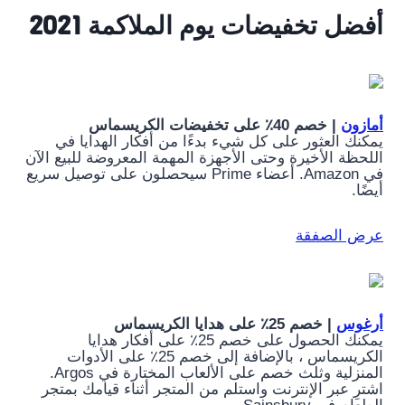
أفضل تخفيضات يوم الملاكمة 2021
أمازون
| خصم 40٪ على تخفيضات الكريسماس
يمكنك العثور على كل شيء بدءًا من أفكار الهدايا في
اللحظة الأخيرة وحتى الأجهزة المهمة المعروضة للبيع الآن
في Amazon. أعضاء Prime سيحصلون على توصيل سريع
أيضًا.
عرض الصفقة
أرغوس
| خصم 25٪ على هدايا الكريسماس
يمكنك الحصول على خصم 25٪ على أفكار هدايا
الكريسماس ، بالإضافة إلى خصم 25٪ على الأدوات
المنزلية وثلث خصم على الألعاب المختارة في Argos.
اشترِ عبر الإنترنت واستلم من المتجر أثناء قيامك بمتجر