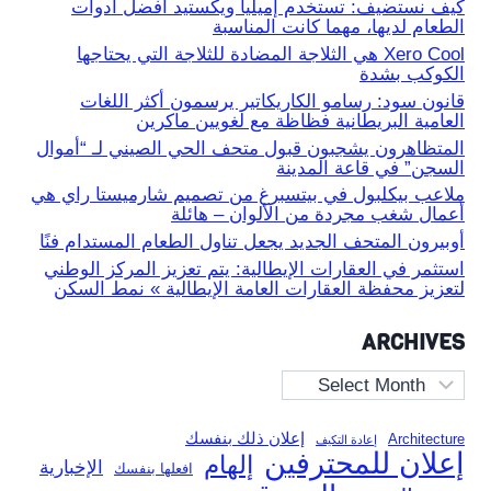
كيف نستضيف: تستخدم إميليا ويكستيد أفضل أدوات
الطعام لديها، مهما كانت المناسبة
Xero Cool هي الثلاجة المضادة للثلاجة التي يحتاجها
الكوكب بشدة
قانون سود: رسامو الكاريكاتير يرسمون أكثر اللغات
العامية البريطانية فظاظة مع لغويين ماكرين
المتظاهرون يشجبون قبول متحف الحي الصيني لـ “أموال
السجن” في قاعة المدينة
ملاعب بيكلبول في بيتسبرغ من تصميم شارميستا راي هي
أعمال شغب مجردة من الألوان – هائلة
أوبيرون المتحف الجديد يجعل تناول الطعام المستدام فنًا
استثمر في العقارات الإيطالية: يتم تعزيز المركز الوطني
لتعزيز محفظة العقارات العامة الإيطالية » نمط السكن
ARCHIVES
Archives
إعلان ذلك بنفسك
Architecture
إعادة التكيف
إعلان للمحترفين
إلهام
الإخبارية
افعلها بنفسك