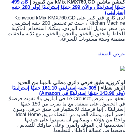
كيتشن ماشين kMix KMX760.GD من كينوود |
كان 499
جنيهًا إسترلينيًا ، والآن 299 جنيهًا إسترلينيًا (وفر 200 جنيه
إسترليني)
لدى كاري قدر كبير على Kenwood kMix KMX760.GD
Kitchen Machine ، حيث تم تخفيض 200 جنيه إسترليني
من سعر موديل الذهب الوردي. يمكنك استخدام الماكينة
للخلط والخفق والخفق والعجن والخفق ، مع ثلاثة ملحقات
مضمنة وستة مستويات للسرعة.
عرض الصفقة
لو كروزيه طبق خزفي دائري مطلي بالمينا من الحديد
الزهر بغطاء |
305 جنيه إسترليني
161.10 جنيهًا إسترلينيًا
(وفر 143.90 جنيهًا إسترلينيًا في Amazon)
تحقق من عرض Le Creuset في أمازون ولا تفوت فرصتك
في الحصول على صفقة. مع ما يقرب من 150 جنيهًا
إسترلينيًا ، إنها فرصتك للاستثمار في طبق خزفي. وبلون
أحمر أنيق. يمتلك العديد من أعضاء فريق Ideal Home
واحدًا من هؤلاء ، ويمكنهم أن يشهدوا على جودتها.
استخدميها في الموقد والفرن وعلى طاولتك للتقديم ،
وضعيها في غسالة الأطباق لتنظيفها.