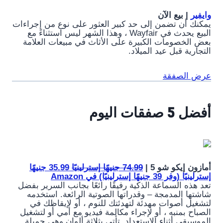
وايفير
| بيع الآن
يمكنك أن تضمن إلى حد كبير العثور على نوع من إجراءات
البيع يحدث في Wayfair ، وهذا الشهر ليس استثناءً مع
بعض الخصومات الكبيرة على الأثاث في مبيعات العلامة
التجارية قبل عيد الميلاد.
عرض الصفقة
أفضل 5 صفقات اليوم
أمازون إيكو شو 5 |
74.99 جنيهًا إسترلينيًا
35.99 جنيهًا
إسترلينيًا (وفر 39 جنيهًا إسترلينيًا) في Amazon
تعد هذه السماعة الذكية رفيقًا رائعًا بجانب السرير بفضل
شاشتها المدمجة – وقدراتها الصوتية الرائعة. استخدمه
لتشغيل أصوات مهدئة لتهدئتك للنوم ، أو لإيقاظك في
الصباح بمنبه ، أو لإجراء مكالمة فيديو مع أمي أو لتشغيل
الموسيقى أثناء الاستعداد. تأتي بثلاثة ألوان وهي جميلة