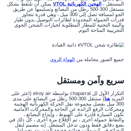
المستقل ،
الهجين الكهربائية VTOL
يمكن أن تلتقط بشكل
مستقل 300-500 رطل من البضائع وتسليمها عن طريق
الجو لمسافة تصل إلى 300 ميل ، وهي قدرة تتجاوز
قدرات الحمولة المحدودة لطائرات التوصيل بدون طيار
والبنية التحتية للمطار المطلوبة لخيارات الشحن الجوي
التجريبية المتاحة اليوم.
جميع الصور مجاملة من
الهواء إلروي
سريع وآمن ومستقل
التكرار الأول لل chaparral بواسطة elroy air (اعثر على
المزيد
هنا
) ستنقل 300-500 رطل من البضائع على مدى
300 ميل بفضل مجموعة نقل الحركة الكهربائية الهجينة
ومحركات الرفع الزائدة عن الحاجة والمحركات الأمامية.
تكون السيارة قادرة على الهبوط ، وإيداع البضائع ،
والتقاط حمولة أخرى ، ثم الإقلاع مرة أخرى ، كل ذلك في
بضع دقائق فقط ودون تدخل المشغل. إنه مصمم لنقل
البضائع في كبسولات هوائية خفيفة الوزن يتم تحميلها