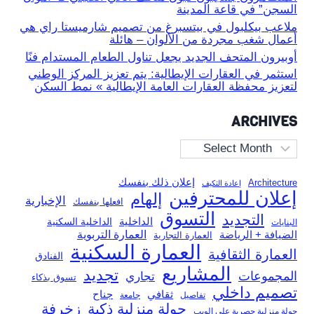
السجن” في قاعة المدينة
ملاعب بيكلبول في بيتسبرغ من تصميم شارميستا راي هي
أعمال شغب مجردة من الألوان – هائلة
أوبيرون المتحف الجديد يجعل تناول الطعام المستدام فنًا
استثمر في العقارات الإيطالية: يتم تعزيز المركز الوطني
لتعزيز محفظة العقارات العامة الإيطالية » نمط السكن
ARCHIVES
Archives
إعلان ذلك بنفسك
Architecture
إعادة التكيف
إعلان للمحترفين
إلهام
الإخبارية
افعلها بنفسك
التسوق
التجديد
الداخلية
الداخلية السكنية
البنايات
العمارة التربوية
الضيافة + الرياضة
العمارة التجارية
العمارة السكنية
العمارة الثقافية
الفنادق
المشاريع
تجديد
المجموعات
تجاري
تسوق بذكاء
تصميم داخلي
ثقافي
جناح
تفاصيل
جامعة
جولة منزلية ذكية
زخرفة
جولة منزلية حصرية على الويب