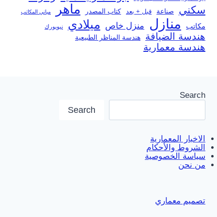
ماهر
سكني
صناعة
قبل + بعد
كتاب المصدر
مباني المكاتب
منازل
ميلادي
منزل خاص
مكاتب
نيويورك
هندسة الضيافة
هندسة المناظر الطبيعية
هندسة معمارية
Search
Search
الاخبار المعمارية
الشروط والأحكام
سياسة الخصوصية
من نحن
تصميم معماري