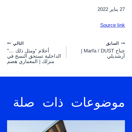
27 يناير 2022
Source link
Post
السابق
التالي
جناح Marfa / DUST |
أحلام “ومثل ذلك …”
navigation
أرشديلي
الداخلية تستحق النسخ في
منزلك | المعماري هضم
موضوعات ذات صلة