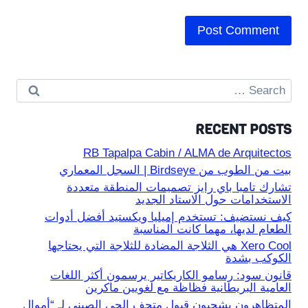
Search
for:
RECENT POSTS
RB Tapalpa Cabin / ALMA de Arquitectos
بيت من الطوب من Birdseye | السجل المعماري
تشارك تامبا باي رايز تصميمات المنطقة متعددة
الاستخدامات حول الاستاد الجديد
كيف نستضيف: تستخدم إميليا ويكستيد أفضل أدوات
الطعام لديها، مهما كانت المناسبة
Xero Cool هي الثلاجة المضادة للثلاجة التي يحتاجها
الكوكب بشدة
قانون سود: رسامو الكاريكاتير يرسمون أكثر اللغات
العامية البريطانية فظاظة مع لغويين ماكرين
المتظاهرون يشجبون قبول متحف الحي الصيني لـ “أموال