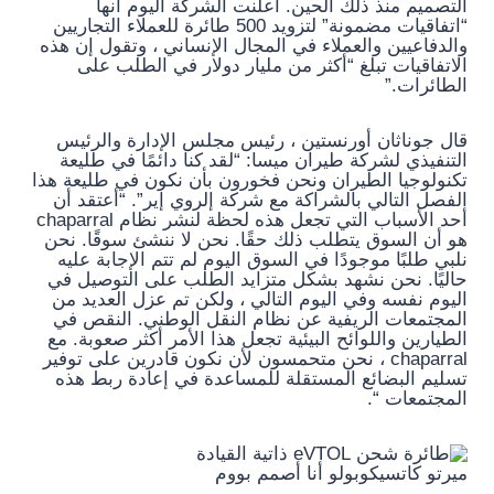
التصميم منذ ذلك الحين. أعلنت الشركة اليوم أنها
“اتفاقيات مضمونة” لتزويد 500 طائرة للعملاء التجاريين
والدفاعيين والعملاء في المجال الإنساني ، وتقول إن هذه
الاتفاقيات تبلغ “أكثر من مليار دولار في الطلب على
الطائرات.”
قال جوناثان أورنستين ، رئيس مجلس الإدارة والرئيس
التنفيذي لشركة طيران ميسا: “لقد كنا دائمًا في طليعة
تكنولوجيا الطيران ونحن فخورون بأن نكون في طليعة هذا
الفصل التالي بالشراكة مع شركة إلروي إير”. “أعتقد أن
أحد الأسباب التي تجعل هذه لحظة لنشر نظام chaparral
هو أن السوق يتطلب ذلك حقًا. نحن لا ننشئ سوقًا. نحن
نلبي طلبًا موجودًا في السوق اليوم لم تتم الإجابة عليه
حاليًا. نحن نشهد بشكل متزايد الطلب على التوصيل في
اليوم نفسه وفي اليوم التالي ، ولكن تم عزل العديد من
المجتمعات الريفية عن نظام النقل الوطني. النقص في
الطيارين واللوائح البيئية تجعل هذا الأمر أكثر صعوبة. مع
chaparral ، نحن متحمسون لأن نكون قادرين على توفير
تسليم البضائع المستقلة للمساعدة في إعادة ربط هذه
المجتمعات “.
ميرتو كاتسيكوبولو
أنا أصمم بووم