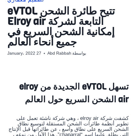
تصميم معماري
تتيح طائرة الشحن eVTOL
التابعة لشركة Elroy air
إمكانية الشحن السريع في
جميع أنحاء العالم
بواسطة
Abd Rabbah
27 January، 2022
تسهل eVTOL الجديدة من elroy
air الشحن السريع حول العالم
كشفت شركة elroy air ، وهي شركة ناشئة تعمل على
تطوير أنظمة طائرات الشحن المستقلة لتوسيع نطاق
الشحن السريع على نطاق واسع ، عن طائراتها قبل الإنتاج
التي يطلق عليها اسم “chaparral”. هذا الأول من نوعه ،