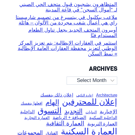
المتظاهرون يشجبون قبول متحف الحي الصيني
لـ “أموال السجن” في قاعة المدينة
ملاعب بيكلبول في بيتسبرغ من تصميم شارميستا
راي هي أعمال شغب مجردة من الألوان – هائلة
أوبيرون المتحف الجديد يجعل تناول الطعام
المستدام فنًا
استثمر في العقارات الإيطالية: يتم تعزيز المركز
الوطني لتعزيز محفظة العقارات العامة الإيطالية
» نمط السكن
ARCHIVES
Archives
إعلان ذلك بنفسك
Architecture
إعادة التكيف
إعلان للمحترفين
إلهام
افعلها بنفسك
التسوق
التجديد
الإخبارية
الداخلية
البنايات
الضيافة + الرياضة
الداخلية السكنية
العمارة التجارية
العمارة الثقافية
العمارة التربوية
العمارة السكنية
المجموعات
الفنادق