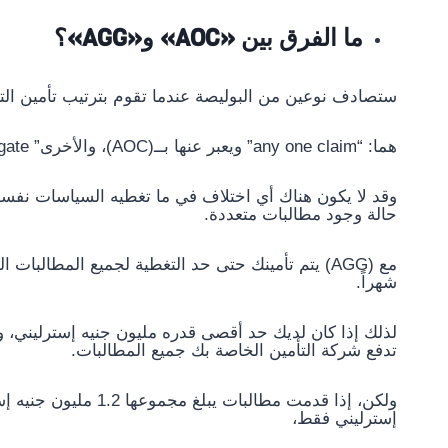
ما الفرق بين «AOC» و«AGG»؟
ستصادف نوعين من البوليصة عندما تقوم بترتيب تأمين ال
هما: “any one claim” ويعبر عنها بــ(AOC)، والأخرى” aggregate” ويعبر عنها بــ(AGG)،
وقد لا يكون هناك أي اختلاف في ما تغطيه السياسات نفسها،
حالة وجود مطالبات متعددة.
شهراً.
تدفع شركة التأمين الخاصة بك جميع المطالبات.
ولكن، إذا قدمت مطالبا
إسترليني فقط،