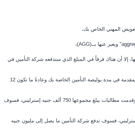
تعويض المهني الخاص بك،
 إلا أن هناك فرقاً في المبلغ الذي ستدفعه شركة التأمين في
مع (AGG) يتم تأمينك حتى حد التغطية لجميع المطالبات المقدمة في مدة بوليصة التأمين الخاصة بك وعادةً ما تكون 12
لذلك إذا كان لديك حد أقصى قدره مليون جنيه إسترليني، وقدمت مطالبات يبلغ مجموعها 750 ألف جنيه إسترليني، فسوف
ت يبلغ مجموعها 1.2 مليون جنيه إسترليني، فسوف تدفع شركة التأمين ما يصل إلى مليون جنيه