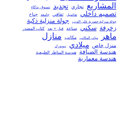
المشاريع
تجديد
تجاري
تسوق بذكاء
تصميم داخلي
ثقافي
جناح
تفاصيل
جامعة
جولة منزلية ذكية
جولة منزلية حصرية على الويب
سكني
زخرفة
صناعة
قبل + بعد
كتاب المصدر
منازل
ماهر
مكاتب
مباني المكاتب
ميلادي
منزل خاص
نيويورك
هندسة الضيافة
هندسة المناظر الطبيعية
هندسة معمارية