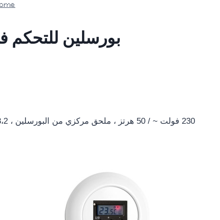
Home
230 فولت ~ / 50 هرتز ، ملحق مركزي من البورسلين ، Ø 8،2 سم