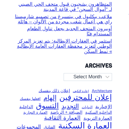
المتظاهرون يشجبون قبول متحف الحي الصيني
لـ “أموال السجن” في قاعة المدينة
ملاعب بيكلبول في بيتسبرغ من تصميم شارميستا
راي هي أعمال شغب مجردة من الألوان – هائلة
أوبيرون المتحف الجديد يجعل تناول الطعام
المستدام فنًا
استثمر في العقارات الإيطالية: يتم تعزيز المركز
الوطني لتعزيز محفظة العقارات العامة الإيطالية
» نمط السكن
ARCHIVES
Archives
إعلان ذلك بنفسك
Architecture
إعادة التكيف
إعلان للمحترفين
إلهام
افعلها بنفسك
التسوق
التجديد
الإخبارية
الداخلية
البنايات
الضيافة + الرياضة
الداخلية السكنية
العمارة التجارية
العمارة الثقافية
العمارة التربوية
العمارة السكنية
المجموعات
الفنادق