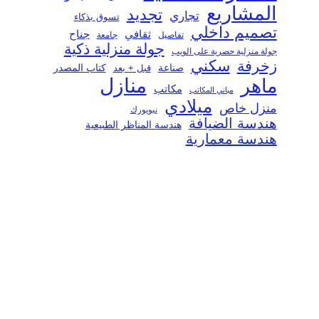
المشاريع
تجديد
تجاري
تسوق بذكاء
تصميم داخلي
ثقافي
جناح
تفاصيل
جامعة
جولة منزلية ذكية
جولة منزلية حصرية على الويب
سكني
زخرفة
صناعة
قبل + بعد
كتاب المصدر
منازل
ماهر
مكاتب
مباني المكاتب
ميلادي
منزل خاص
نيويورك
هندسة الضيافة
هندسة المناظر الطبيعية
هندسة معمارية