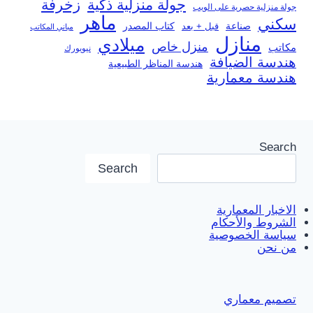
جولة منزلية ذكية
زخرفة
جولة منزلية حصرية على الويب
ماهر
سكني
صناعة
قبل + بعد
كتاب المصدر
مباني المكاتب
منازل
ميلادي
منزل خاص
مكاتب
نيويورك
هندسة الضيافة
هندسة المناظر الطبيعية
هندسة معمارية
Search
Search
الاخبار المعمارية
الشروط والأحكام
سياسة الخصوصية
من نحن
تصميم معماري