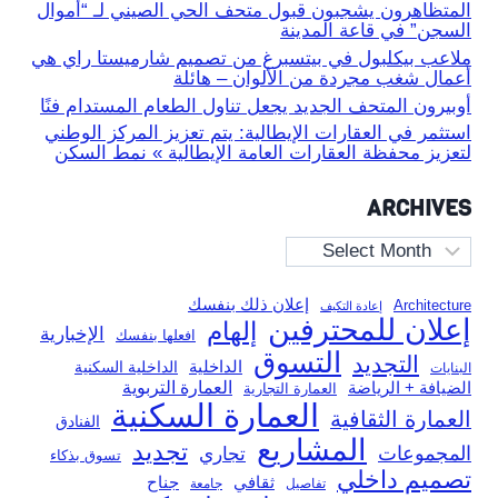
المتظاهرون يشجبون قبول متحف الحي الصيني لـ “أموال
السجن” في قاعة المدينة
ملاعب بيكلبول في بيتسبرغ من تصميم شارميستا راي هي
أعمال شغب مجردة من الألوان – هائلة
أوبيرون المتحف الجديد يجعل تناول الطعام المستدام فنًا
استثمر في العقارات الإيطالية: يتم تعزيز المركز الوطني
لتعزيز محفظة العقارات العامة الإيطالية » نمط السكن
ARCHIVES
Archives
إعلان ذلك بنفسك
Architecture
إعادة التكيف
إعلان للمحترفين
إلهام
الإخبارية
افعلها بنفسك
التسوق
التجديد
الداخلية
الداخلية السكنية
البنايات
العمارة التربوية
الضيافة + الرياضة
العمارة التجارية
العمارة السكنية
العمارة الثقافية
الفنادق
المشاريع
تجديد
المجموعات
تجاري
تسوق بذكاء
تصميم داخلي
ثقافي
جناح
تفاصيل
جامعة