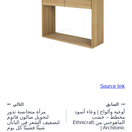
Source link
Post
السابق
التالي
أوعية وألواح | وعاء أسود
مرآة متجانسة تدور
navigation
مخطط – خشب
لتحويل صالون فاثوم
الماهوجني من Ethnicraft
لتصفيف الشعر في اليابان
| Architonic
شيئًا فشيئًا كل يوم