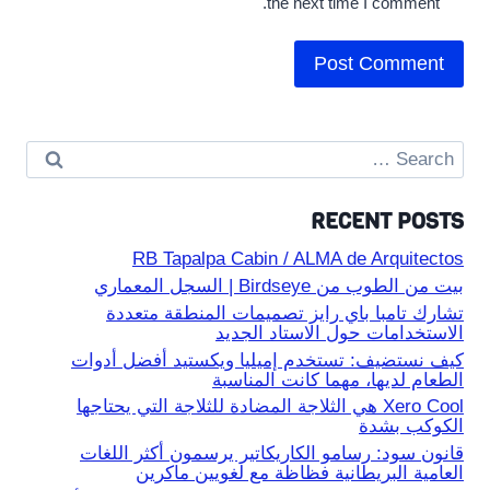
the next time I comment.
Search
for:
RECENT POSTS
RB Tapalpa Cabin / ALMA de Arquitectos
بيت من الطوب من Birdseye | السجل المعماري
تشارك تامبا باي رايز تصميمات المنطقة متعددة
الاستخدامات حول الاستاد الجديد
كيف نستضيف: تستخدم إميليا ويكستيد أفضل أدوات
الطعام لديها، مهما كانت المناسبة
Xero Cool هي الثلاجة المضادة للثلاجة التي يحتاجها
الكوكب بشدة
قانون سود: رسامو الكاريكاتير يرسمون أكثر اللغات
العامية البريطانية فظاظة مع لغويين ماكرين