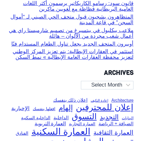
قانون سود: رسامو الكاريكاتير يرسمون أكثر اللغات
العامية البريطانية فظاظة مع لغويين ماكرين
المتظاهرون يشجبون قبول متحف الحي الصيني لـ “أموال
السجن” في قاعة المدينة
ملاعب بيكلبول في بيتسبرغ من تصميم شارميستا راي هي
أعمال شغب مجردة من الألوان – هائلة
أوبيرون المتحف الجديد يجعل تناول الطعام المستدام فنًا
استثمر في العقارات الإيطالية: يتم تعزيز المركز الوطني
لتعزيز محفظة العقارات العامة الإيطالية » نمط السكن
ARCHIVES
Archives
إعلان ذلك بنفسك
Architecture
إعادة التكيف
إعلان للمحترفين
إلهام
الإخبارية
افعلها بنفسك
التسوق
التجديد
الداخلية
الداخلية السكنية
البنايات
العمارة التربوية
الضيافة + الرياضة
العمارة التجارية
العمارة السكنية
العمارة الثقافية
الفنادق