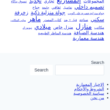
المشاريع
تجديد
المجموعات
تجاري
تسوق بذكاء
تصميم داخلي
ثقافي
جناح
تفاصيل
جامعة
جولة منزلية ذكية
زخرفة
جولة منزلية حصرية على الويب
ماهر
سكني
صناعة
قبل + بعد
كتاب المصدر
مباني المكاتب
منازل
ميلادي
منزل خاص
مكاتب
نيويورك
هندسة الضيافة
هندسة المناظر الطبيعية
هندسة معمارية
Search
Search
الاخبار المعمارية
الشروط والأحكام
سياسة الخصوصية
من نحن