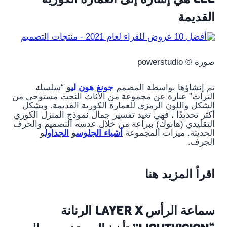
القديمة
صورة © powerstudio
تم إنشاؤها بواسطة المصمم
جونغ هون لي
و
“سلسلة
التراث” عبارة عن مجموعة من الأثاث النحت مستوحى من
الشكل واللون الرمزي للعمارة الكورية القديمة. وبشكل
أكثر تحديدًا ، فهي تعيد تفسير جمال نموذج المنزل الكوري
التقليدي (هانوك) ببراعة من خلال عدسة التصميم والحرف
الحديثة. ميزات المجموعة
أشياء الجلوس
و
الجداول
و
الجرف.
اقرأ المزيد هنا
سماعة الرأس LAYER X الرنانة