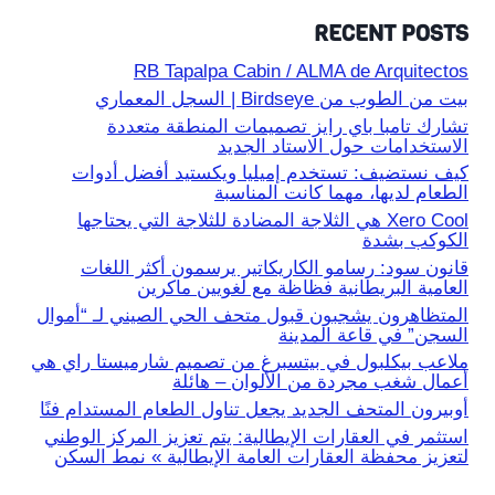
RECENT POSTS
RB Tapalpa Cabin / ALMA de Arquitectos
بيت من الطوب من Birdseye | السجل المعماري
تشارك تامبا باي رايز تصميمات المنطقة متعددة
الاستخدامات حول الاستاد الجديد
كيف نستضيف: تستخدم إميليا ويكستيد أفضل أدوات
الطعام لديها، مهما كانت المناسبة
Xero Cool هي الثلاجة المضادة للثلاجة التي يحتاجها
الكوكب بشدة
قانون سود: رسامو الكاريكاتير يرسمون أكثر اللغات
العامية البريطانية فظاظة مع لغويين ماكرين
المتظاهرون يشجبون قبول متحف الحي الصيني لـ “أموال
السجن” في قاعة المدينة
ملاعب بيكلبول في بيتسبرغ من تصميم شارميستا راي هي
أعمال شغب مجردة من الألوان – هائلة
أوبيرون المتحف الجديد يجعل تناول الطعام المستدام فنًا
استثمر في العقارات الإيطالية: يتم تعزيز المركز الوطني
لتعزيز محفظة العقارات العامة الإيطالية » نمط السكن