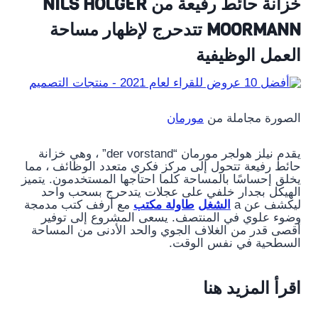
خزانة حائط رفيعة من NILS HOLGER
MOORMANN تتدحرج لإظهار مساحة
العمل الوظيفية
الصورة مجاملة من
مورمان
يقدم نيلز هولجر مورمان “der vorstand” ، وهي خزانة
حائط رفيعة تتحول إلى مركز فكري متعدد الوظائف ، مما
يخلق إحساسًا بالمساحة كلما احتاجها المستخدمون. يتميز
الهيكل بجدار خلفي على عجلات يتدحرج بسحب واحد
ليكشف عن a
الشغل
طاولة مكتب
مع أرفف كتب مدمجة
وضوء علوي في المنتصف. يسعى المشروع إلى توفير
أقصى قدر من الغلاف الجوي والحد الأدنى من المساحة
السطحية في نفس الوقت.
اقرأ المزيد هنا