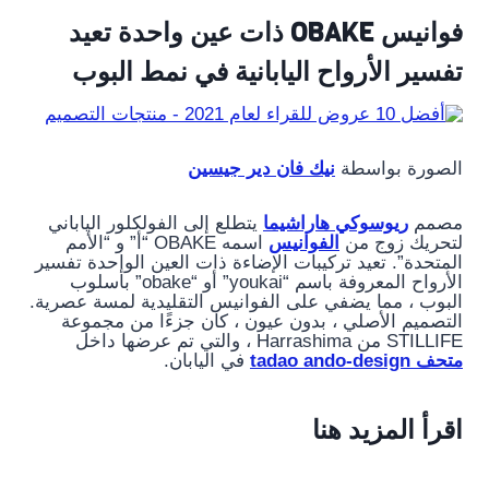
فوانيس OBAKE ذات عين واحدة تعيد
تفسير الأرواح اليابانية في نمط البوب
الصورة بواسطة
نيك فان دير جيسين
مصمم
ريوسوكي هاراشيما
يتطلع إلى الفولكلور الياباني
لتحريك زوج من
الفوانيس
اسمه OBAKE “أ” و “الأمم
المتحدة”. تعيد تركيبات الإضاءة ذات العين الواحدة تفسير
الأرواح المعروفة باسم “youkai” أو “obake” بأسلوب
البوب ​​، مما يضفي على الفوانيس التقليدية لمسة عصرية.
التصميم الأصلي ، بدون عيون ، كان جزءًا من مجموعة
STILLIFE من Harrashima ، والتي تم عرضها داخل
متحف tadao ando-design
في اليابان.
اقرأ المزيد هنا