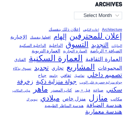
ARCHIVES
Archives
إعلان ذلك بنفسك
Architecture
إعادة التكيف
إعلان للمحترفين
إلهام
الإخبارية
افعلها بنفسك
التسوق
التجديد
الداخلية
الداخلية السكنية
البنايات
العمارة التربوية
الضيافة + الرياضة
العمارة التجارية
العمارة السكنية
العمارة الثقافية
الفنادق
المشاريع
تجديد
المجموعات
تجاري
تسوق بذكاء
تصميم داخلي
ثقافي
جناح
تفاصيل
جامعة
جولة منزلية ذكية
زخرفة
جولة منزلية حصرية على الويب
ماهر
سكني
صناعة
قبل + بعد
كتاب المصدر
مباني المكاتب
منازل
ميلادي
منزل خاص
مكاتب
نيويورك
هندسة الضيافة
هندسة المناظر الطبيعية
هندسة معمارية