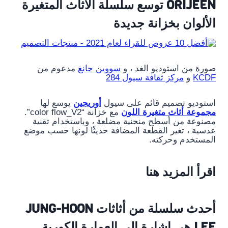
ORIJEEN توسع سلسلة الأثاث المتغيرة
الألوان بخزانة جديدة
صورة من استوديو الغد ، و
سووين جانغ
مدعوم من
KCDF
و
مركز ثقافة سيول 284
استوديو تصميم قائم على سيول
أوريجين
يوسع لها
مجموعة أثاث متغيرة اللون
مع خزانة “color flow_V2”.
مصنوعة من أسطح منحنية مضلعة ، وباستخدام تقنية
عدسية ، تغير القطعة المضافة حديثًا لونها حسب موضع
المستخدم وحركته.
اقرأ المزيد هنا
أحدث سلسلة من أثاثات JUNG-HOON
LEE هي إشارة إلى العمارة الكورية