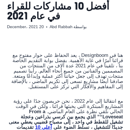
أفضل 10 مشاركات للقراء
في عام 2021
بواسطة
Abd Rabbah
20 December، 2021
هنا في Designboom ، يعد الحفاظ على حوار مفتوح مع
قرائنا أمرًا في غاية الأهمية. بفضل بوابة التقديم الخاصة
بنا ، تلقينا في عام 2021 عدة آلاف من المنتجات من
المصممين والفنانين من جميع أنحاء العالم. رأينا تصميم
منتجات تهدف إلى جعل حياتنا أكثر عملية وإبداعًا ومتعة.
صادفنا أيضًا مشاريع تسعى إلى تكريم الماضي ، بالإضافة
إلى المفاهيم والأفكار التي تركز على المستقبل.
مع انتقالنا إلى عام 2022 ، نحن حريصون جدًا على رؤية
المشاريع المبتكرة التي يخبئها قرائنا ، ولكن في الوقت
الحالي نلقي نظرة على العام الماضي.
rom a
F
“Loveseat” الذي يجمع بين كرسي بذراعين وعجلة
تشغيل للقطط في واحد ، إلى مصباح قضيبي يعطي معنى
جديدًا للتشغيل ، نسلط الضوء على
أعلى 10
تقديمات