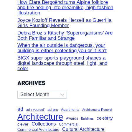
How Clara Bergoënd turns Alpine folklore
and fire healing into dreamlike, high-fashion
illustration
Joyce Kozloff Reveals Herself as Guerrilla
Girls Founding Member
Debra Broz’s Kitschy ‘Superorganisms’ Are
Both Familiar and Strange
When the air outside is dangerous, your
building is either protecting you or it isn’t
BIGX super sports playground shapes a
digital landscape through steel, light, and
color
ARCHIVES
Archives
ad
ad pro
Apartments
ad it yourself
Architectural Record
Architecture
celebrity
Awards
Buildings
Collections
clever
Commercial
Cultural Architecture
Commercial Architecture