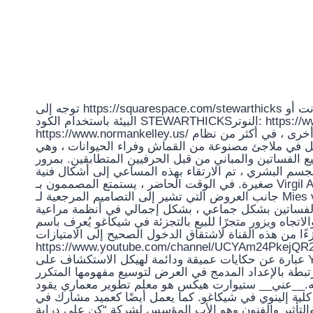
توجه إلى https://squarespace.com/stewarthicks لتجنب خسارة 10٪ من إنفاقك الأول لمحتوى الويب عبر الإنترنت أو
البيئة باستخدام الكود STEWARTHICKSالنوتر: https://www.notre-shop.com/نورمان كيلي:
https://www.normankelley.us/ يبدو الهيكل والاتجاه مذاقًا لم يعد في الواقع رفقاء. من ناحية أخرى ، في أكثر من نظام
حل في ملاجئ مصنوعة من القماش وفراء الحيوانات ، وهي
يع الفساتين والمباني من قبل الحرفيين المتطابقين. بمرور
جسم البشري ، تم الارتقاء بهذه المساعي إلى أشكال فنية
صغيرة. في الوقت الحاضر ، يستمتع المصممون بـ Virgil Abloh ، المتعلم رسميًا كمهندس معماري ، ويشجع على السعي إلى
جانب العروض التي تشير إلى التصاميم المرجعية لـ Mies van der Rohe ، أو السترات المليئة بالمباني ثلاثية الأبعاد
قع والفساتين بشكل جماعي ، بشكل إجمالي في أنظمة مراعية
ل والاتجاه ويزور متجرًا للبيع بالتجزئة في شيكاغو يُعرف باسم
 من هذه القناة لاشتقاق الدخول الصحيح إلى الامتيازات
https://www.youtube.com/channel/UCYAm24PkejQR2xMgJgn7xwg/be ل مع ستيوارت
عبارة عن حكايات عميقة ودائمة لهيكل الاستكشاف على YouTube في كل مجدها المذهل. تقوم الأفلام الأسبوعية والأحداث
طة بالإعداد المدمج في العرض لتوسيع مفهومها المتكرر
يه.__عني__ ستيوارت هيكس هو معلم تطوير معماري يقود
لية إلينوي في شيكاغو. كما يعمل أيضًا كعميد مشارك في
كلية الهيكل والتأثير والفنون وهو الأب المؤسس لشركة “كن على دراية Impact With Firm”. ماثلة