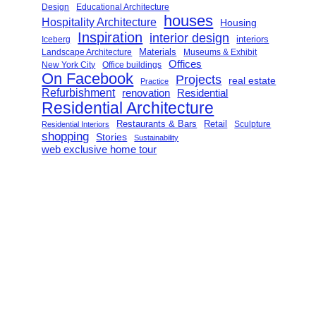
Design
Educational Architecture
houses
Hospitality Architecture
Housing
Inspiration
interior design
interiors
Iceberg
Landscape Architecture
Materials
Museums & Exhibit
Offices
New York City
Office buildings
On Facebook
Projects
real estate
Practice
Refurbishment
renovation
Residential
Residential Architecture
Restaurants & Bars
Retail
Sculpture
Residential Interiors
shopping
Stories
Sustainability
web exclusive home tour