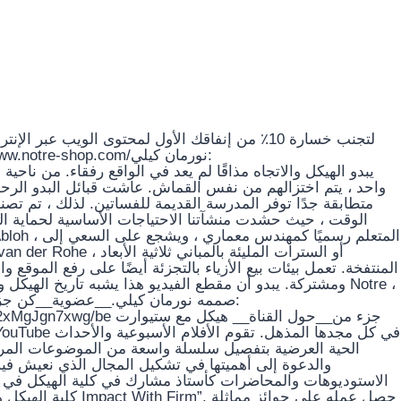
واحد ، يتم اختزالهم من نفس القماش. عاشت قبائل البدو الر
متطابقة جدًا توفر المدرسة القديمة للفساتين. لذلك ، تم تصن
الوقت ، حيث حشدت منشآتنا الاحتياجات الأساسية لحماية ال
المنتفخة. تعمل بيئات بيع الأزياء بالتجزئة أيضًا على رفع المو
ومشتركة. يبدو أن مقطع الفيديو هذا يشبه تاريخ الهيك Notre ،
صممه نورمان كيلي.__عضوية__كن جزءًا:
جزء من__حول القناة__ هيك
الحية العرضية بتفصيل سلسلة واسعة من الموضوعات المرتب
والدعوة إلى أهميتها في تشكيل المجال الذي نعيش ف
الاستوديوهات والمحاضرات كأستاذ مشارك في كلية الهيكل في ك
حصل عمله على جوائز م