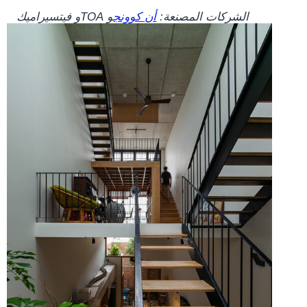
الشركات المصنعة:
أن كوونج
و
TOA
و
فيتسيراميك