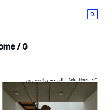
لتجاوز
لى
لمحتوى
Sake Home / G + الم
Sake House / G + المهندسين المعماريين