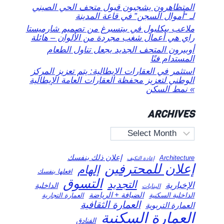
المتظاهرون يشجبون قبول متحف الحي الصيني
لـ “أموال السجن” في قاعة المدينة
ملاعب بيكلبول في بيتسبرغ من تصميم شارميستا
راي هي أعمال شغب مجردة من الألوان – هائلة
أوبيرون المتحف الجديد يجعل تناول الطعام
المستدام فنًا
استثمر في العقارات الإيطالية: يتم تعزيز المركز
الوطني لتعزيز محفظة العقارات العامة الإيطالية
» نمط السكن
ARCHIVES
Archives
إعلان ذلك بنفسك
Architecture
إعادة التكيف
إعلان للمحترفين
إلهام
افعلها بنفسك
التسوق
التجديد
الإخبارية
الداخلية
البنايات
الضيافة + الرياضة
الداخلية السكنية
العمارة التجارية
العمارة الثقافية
العمارة التربوية
العمارة السكنية
الفنادق