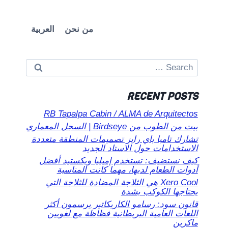
من نحن
العربية
Search
for:
RECENT POSTS
RB Tapalpa Cabin / ALMA de Arquitectos
بيت من الطوب من Birdseye | السجل المعماري
تشارك تامبا باي رايز تصميمات المنطقة متعددة
الاستخدامات حول الاستاد الجديد
كيف نستضيف: تستخدم إميليا ويكستيد أفضل
أدوات الطعام لديها، مهما كانت المناسبة
Xero Cool هي الثلاجة المضادة للثلاجة التي
يحتاجها الكوكب بشدة
قانون سود: رسامو الكاريكاتير يرسمون أكثر
اللغات العامية البريطانية فظاظة مع لغويين
ماكرين