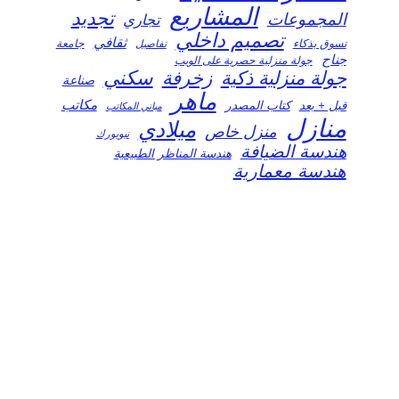
المشاريع
تجديد
المجموعات
تجاري
تصميم داخلي
ثقافي
تسوق بذكاء
تفاصيل
جامعة
جناح
جولة منزلية حصرية على الويب
سكني
جولة منزلية ذكية
زخرفة
صناعة
ماهر
مكاتب
قبل + بعد
كتاب المصدر
مباني المكاتب
منازل
ميلادي
منزل خاص
نيويورك
هندسة الضيافة
هندسة المناظر الطبيعية
هندسة معمارية