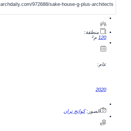
منطقة:
120
م²
عام:
2020
الصور:
كوانج تران