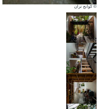
© كوانج تران