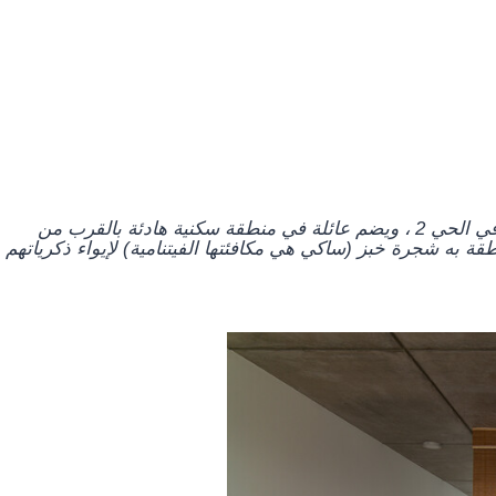
يقع المبنى في الحي 2 ، ويضم عائلة في منطقة سكنية هادئة بالقرب من
لمنطقة به شجرة خبز (ساكي هي مكافئتها الفيتنامية) لإيواء ذكرياتهم