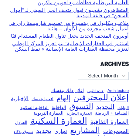
العامية البريطانية فظاظة مع لغويين ماكرين
المتظاهرون يشجبون قبول متحف الحي الصيني لـ “أموال
السجن” في قاعة المدينة
ملاعب بيكلبول في بيتسبرغ من تصميم شارميستا راي هي
أعمال شغب مجردة من الألوان – هائلة
أوبيرون المتحف الجديد يجعل تناول الطعام المستدام فنًا
استثمر في العقارات الإيطالية: يتم تعزيز المركز الوطني
لتعزيز محفظة العقارات العامة الإيطالية » نمط السكن
ARCHIVES
Archives
إعلان ذلك بنفسك
Architecture
إعادة التكيف
إعلان للمحترفين
إلهام
الإخبارية
افعلها بنفسك
التسوق
التجديد
الداخلية
الداخلية السكنية
البنايات
العمارة التربوية
الضيافة + الرياضة
العمارة التجارية
العمارة السكنية
العمارة الثقافية
الفنادق
المشاريع
تجديد
المجموعات
تجاري
تسوق بذكاء