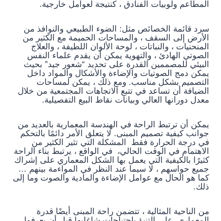
المطاعم ولوبيات الفنادق ، كنتيجة لعوامل خارجية.
سرد قائمة الخصائص مثل: الضوء الطبيعي والنوافذ من
الأرض إلى السقف ، والمساحات الحميمة مع الكثير من
المنحنيات ، والنباتات ، لوحة الألوان اللطيفة ، والعلاج
الصوتي الهادئ ، والتهوية يمكن أن يقدم علماء النفس
البيئي للمصممين القدرة على تحديد “شعور جيد” بحيث
يمكن دمج الصوتيات والإضاءة والأشكال والمواد داخل
التصميم بشكل مناسب. ومع ذلك ، يمكن لمساحات
الضيافة أن تساعد في تتبع الاتجاهات المجتمعية من خلال
معدل دورانها العالي وبيانات نقاط البيع التفصيلية.
يمكن أن ترتبط الراحة في الهندسة المعمارية بالعديد من
جوانب كيفية تصميم المبنى. لا يتعلق الأمر دائمًا بالتحكم
في درجة الحرارة فقط المشكلة التي تثير الكثير من
الاهتمام في الوقت الحالي، في الواقع ، يرتبط بناء الراحة
كثيرًا بالكيفية التي يعمل بها الشكل المعماري على إشراك
جميع حواسهم ، لا سيما عند النظر في المواءمة بينهم …
كما هو الحال مع عوامل الإضاءة والمادية والصوت وما إلى
ذلك.
من الناحية المثالية ، تتضمن راحة المبنى أيضًا قدرة
المعماري على التنبؤ باحتياجات شاغليها قبل أن يعرفوا