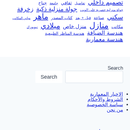
تصميم داخلي
ثقافي
جناح
تفاصيل
جامعة
جولة منزلية ذكية
زخرفة
جولة منزلية حصرية على الويب
ماهر
سكني
صناعة
قبل + بعد
كتاب المصدر
مباني المكاتب
منازل
ميلادي
منزل خاص
مكاتب
نيويورك
هندسة الضيافة
هندسة المناظر الطبيعية
هندسة معمارية
Search
Search
الاخبار المعمارية
الشروط والأحكام
سياسة الخصوصية
من نحن