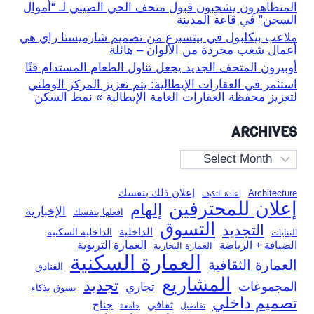
المتظاهرون يشجبون قبول متحف الحي الصيني لـ “أموال
السجن” في قاعة المدينة
ملاعب بيكلبول في بيتسبرغ من تصميم شارميستا راي هي
أعمال شغب مجردة من الألوان – هائلة
أوبيرون المتحف الجديد يجعل تناول الطعام المستدام فنًا
استثمر في العقارات الإيطالية: يتم تعزيز المركز الوطني
لتعزيز محفظة العقارات العامة الإيطالية » نمط السكن
ARCHIVES
Archives
إعلان ذلك بنفسك
Architecture
إعادة التكيف
إعلان للمحترفين
إلهام
الإخبارية
افعلها بنفسك
التسوق
التجديد
الداخلية
الداخلية السكنية
البنايات
العمارة التربوية
الضيافة + الرياضة
العمارة التجارية
العمارة السكنية
العمارة الثقافية
الفنادق
المشاريع
تجديد
المجموعات
تجاري
تسوق بذكاء
تصميم داخلي
ثقافي
جناح
تفاصيل
جامعة