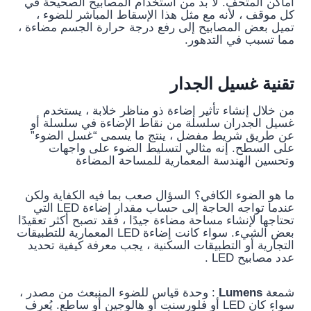
أماكن المتحف. لا بد من استخدام المصابيح الصحيحة في
كل موقف ، لأنه مع مثل هذا الإسقاط المباشر للضوء ،
تميل بعض المصابيح إلى رفع درجة حرارة الجسم مضاءة ،
مما تسبب في التدهور.
تقنية غسيل الجدار
من خلال إنشاء تأثير إضاءة ذو مناظر خلابة ، يستخدم
غسيل الجدران سلسلة من نقاط الإضاءة في سلسلة أو
عن طريق شريط مفضل ، ينتج ما يسمى “غسل الضوء”
على السطح. إنه مثالي لتسليط الضوء على واجهات
وتحسين الهندسة المعمارية للمساحة المضاءة
ما هو الضوء الكافي؟ السؤال صعب بما فيه الكفاية ولكن
عندما تواجه الحاجة إلى حساب مقدار إضاءة LED التي
تحتاجها لإنشاء مساحة مضاءة جيدًا ، فقد تصبح أكثر تعقيدًا
بعض الشيء. سواء كانت إضاءة LED المعمارية للتطبيقات
التجارية أو التطبيقات السكنية ، يجب معرفة كيفية تحديد
عدد مصابيح LED .
شمعة
Lumens
: وحدة قياس للضوء المنبعث من مصدر ،
سواء كان LED أو فلورسنت أو هالوجين أو ساطع. يُعرف