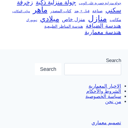
جولة منزلية ذكية
زخرفة
جولة منزلية حصرية على الويب
ماهر
سكني
صناعة
قبل + بعد
كتاب المصدر
مباني المكاتب
منازل
ميلادي
منزل خاص
مكاتب
نيويورك
هندسة الضيافة
هندسة المناظر الطبيعية
هندسة معمارية
Search
Search
الاخبار المعمارية
الشروط والأحكام
سياسة الخصوصية
من نحن
تصميم معماري