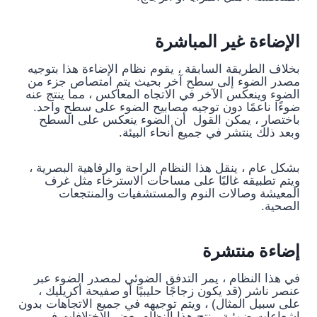
الإضاءة غير المباشرة
بخلاف الطريقة السابقة ، يقوم نظام الإضاءة هذا بتوجيه
مصدر الضوء إلى سطح آخر بحيث يتم امتصاص جزء من
الضوء وينعكس الآخر في الاتجاه المعاكس ، مما ينتج عنه
ضوءًا ناعمًا دون توجيه مصابيح الضوء على سطح واحد.
باختصار ، يمكن القول أن الضوء ينعكس على السطح
وبعد ذلك ينتشر في جميع أنحاء البيئة.
بشكل عام ، ينقل هذا النظام الراحة والرفاهية البصرية ،
ويتم تطبيقه غالبًا على مساحات الاسترخاء مثل غرف
المعيشة وصالات النوم والمستشفيات والمنتجعات
الصحية.
إضاءة منتشرة
في هذا النظام ، يمر التدفق الضوئي لمصدر الضوء عبر
عنصر ناشر (قد يكون زجاجًا حليبيًا أو صفيحة أكريليك ،
على سبيل المثال) ، ويتم توجيهه في جميع الاتجاهات بدون
إشعاعات ضوئية. ينتج هذا النظام بعض الاختلافات في