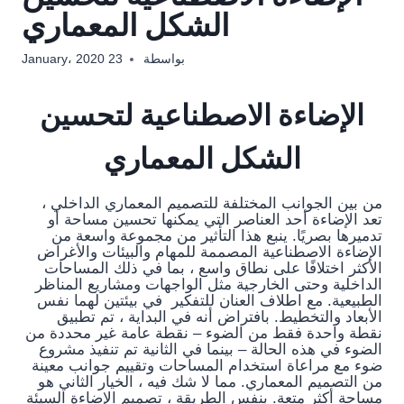
الشكل المعماري
بواسطة
23 January، 2020
الإضاءة الاصطناعية لتحسين
الشكل المعماري
من بين الجوانب المختلفة للتصميم المعماري الداخلي ،
تعد الإضاءة أحد العناصر التي يمكنها تحسين مساحة أو
تدميرها بصريًا. ينبع هذا التأثير من مجموعة واسعة من
الإضاءة الاصطناعية المصممة للمهام والبيئات والأغراض
الأكثر اختلافًا على نطاق واسع ، بما في ذلك المساحات
الداخلية وحتى الخارجية مثل الواجهات ومشاريع المناظر
الطبيعية. مع اطلاف العنان للتفكير في بيئتين لهما نفس
الأبعاد والتخطيط. بافتراض أنه في البداية ، تم تطبيق
نقطة واحدة فقط من الضوء – نقطة عامة غير محددة من
الضوء في هذه الحالة – بينما في الثانية تم تنفيذ مشروع
ضوء مع مراعاة استخدام المساحات وتقييم جوانب معينة
من التصميم المعماري. مما لا شك فيه ، الخيار الثاني هو
مساحة أكثر متعة. بنفس الطريقة ، تصميم الإضاءة السيئة