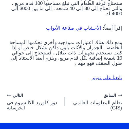
ستحتاج غرفة الطعام التي تبلغ مساحتها 100 قدم مربع ،
والتي تحتاج إلى 30 إلى 40 شمعة ، إلى ما بين 3000 إلى
4000 لد.
إقرأ أيضاً:
الأخشاب في صناعة الأبواب
ومع ذلك هناك اعتبارات نموذجية وأخرى تحكمها المساحة
الخاصة، . الجدران والأثاث بلون داكن بشكل خاص أو إذا
كنت تستخدم تجهيزات ذات ظلال ، فستحتاج إلى حوالي
10 شمعة إضافية لكل قدم مربع. ويلزم أيضا الاستناد إلى
طول السقف فهو مهم .
تابعنا على تويتر
Post
السابق
التالي
نظام المعلومات العالمي
دور كلوريد الكالسيوم في
navigation
(GIS)
الخرسانة