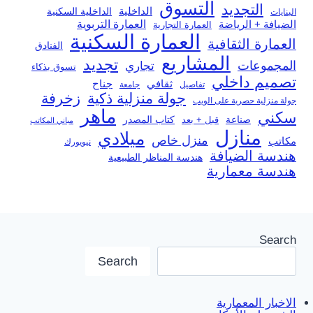
التسوق
التجديد
الداخلية
الداخلية السكنية
البنايات
العمارة التربوية
الضيافة + الرياضة
العمارة التجارية
العمارة السكنية
العمارة الثقافية
الفنادق
المشاريع
تجديد
المجموعات
تجاري
تسوق بذكاء
تصميم داخلي
ثقافي
جناح
تفاصيل
جامعة
جولة منزلية ذكية
زخرفة
جولة منزلية حصرية على الويب
ماهر
سكني
صناعة
قبل + بعد
كتاب المصدر
مباني المكاتب
منازل
ميلادي
منزل خاص
مكاتب
نيويورك
هندسة الضيافة
هندسة المناظر الطبيعية
هندسة معمارية
Search
Search
الاخبار المعمارية