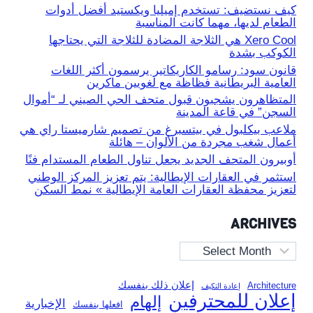
كيف نستضيف: تستخدم إميليا ويكستيد أفضل أدوات
الطعام لديها، مهما كانت المناسبة
Xero Cool هي الثلاجة المضادة للثلاجة التي يحتاجها
الكوكب بشدة
قانون سود: رسامو الكاريكاتير يرسمون أكثر اللغات
العامية البريطانية فظاظة مع لغويين ماكرين
المتظاهرون يشجبون قبول متحف الحي الصيني لـ “أموال
السجن” في قاعة المدينة
ملاعب بيكلبول في بيتسبرغ من تصميم شارميستا راي هي
أعمال شغب مجردة من الألوان – هائلة
أوبيرون المتحف الجديد يجعل تناول الطعام المستدام فنًا
استثمر في العقارات الإيطالية: يتم تعزيز المركز الوطني
لتعزيز محفظة العقارات العامة الإيطالية » نمط السكن
ARCHIVES
Archives
إعلان ذلك بنفسك
Architecture
إعادة التكيف
إعلان للمحترفين
إلهام
الإخبارية
افعلها بنفسك