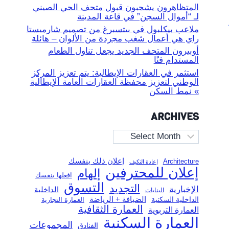
المتظاهرون يشجبون قبول متحف الحي الصيني
لـ “أموال السجن” في قاعة المدينة
ملاعب بيكلبول في بيتسبرغ من تصميم شارميستا
راي هي أعمال شغب مجردة من الألوان – هائلة
أوبيرون المتحف الجديد يجعل تناول الطعام
المستدام فنًا
استثمر في العقارات الإيطالية: يتم تعزيز المركز
الوطني لتعزيز محفظة العقارات العامة الإيطالية
» نمط السكن
ARCHIVES
Archives
إعلان ذلك بنفسك
Architecture
إعادة التكيف
إعلان للمحترفين
إلهام
افعلها بنفسك
التسوق
التجديد
الإخبارية
الداخلية
البنايات
الضيافة + الرياضة
الداخلية السكنية
العمارة التجارية
العمارة الثقافية
العمارة التربوية
العمارة السكنية
المجموعات
الفنادق