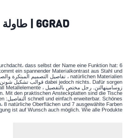
6GRAD | طاولة زاوية من جان كراي | Architonic
rchdacht، dass selbst der Name eine Funktion hat: 6
 kommt ein spannender Materialkontrast aus Stahl und
i jedoch nichts. Dafür sorgen
زوسامينهالتن. رجل مختص بال
n. Mit den praktischen Ansteckplatten sind die Tische
önes
ßen، 8 natürliche Oberflächen und 7 ausgewählte Farben
gung ist auf Wunsch auch möglich. Wie alle Produkte …