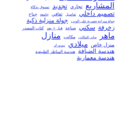
المشاريع
تجديد
تجاري
تسوق بذكاء
تصميم داخلي
ثقافي
جناح
تفاصيل
جامعة
جولة منزلية ذكية
جولة منزلية حصرية على الويب
سكني
زخرفة
صناعة
قبل + بعد
كتاب المصدر
منازل
ماهر
مكاتب
مباني المكاتب
ميلادي
منزل خاص
نيويورك
هندسة الضيافة
هندسة المناظر الطبيعية
هندسة معمارية