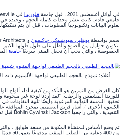
في أوائل أغسطس 2021 ، قبل جامعة
فلوريدا
لعلوم البيانات وتكنولوجيا المعلومات ، قبل أن يتم تفكيكها.
صمم بواسطة
بوهلين سيوينسكي جاكسون
لتكوين حوامل من الضوء والظل على طول طولها الكبير. توف
الخصوصية ، والتي يجب أن تجعل المبنى سريعًا
جامعة
المجت
أعلاه: نموذج بالحجم الطبيعي لواجهة الألمنيوم ذات الأوجه للتصميم (
فلوريدا المشمس والرطب. “لقد أردنا لوحة غير ملحومة واقترح N-RG إخراج اللوحة
تحقيق اللمسة النهائية المرغوبة وأيضًا تلبية التفاوتات ف
التنفيذية ، والتي راجعها Bohlin Cywinski Jackson قبل تصنيع الألواح.
من 400 دعا