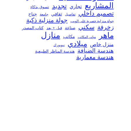
المشاريع
تجديد
تجاري
تسوق بذكاء
تصميم داخلي
ثقافي
جناح
تفاصيل
جامعة
جولة منزلية ذكية
جولة منزلية حصرية على الويب
سكني
زخرفة
صناعة
قبل + بعد
كتاب المصدر
منازل
ماهر
مكاتب
مباني المكاتب
ميلادي
منزل خاص
نيويورك
هندسة الضيافة
هندسة المناظر الطبيعية
هندسة معمارية