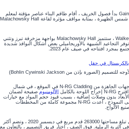
في Gainesville بدأ فصول الخريف ، أقام طاقم البناء عناصر مؤقتة لمعلم
جامعي قادم. كانت عشر وحدات كاملة الحجم ، وحيدة في شمس الظهيرة ، بمثابة مواقف مؤثرة لقاعة Malachowsky Hall
و Walker Architects ، ستتميز Malachowsky Hall بواجهة مزخرفة تبرز وتثني
ر التجاعيد الشبيهة بالأوريجاميلي بعض أشكال النوافذ شديدة
مع بمجرد افتتاحه في صيف عام 2023.
الصورة بإذن من Bohlin Cywinski Jackson)
كان الغرض من التمرين هو التأكد من كيفية أداء ألواح الواجهات الجاهزة من N-RG Cladding في الموقع ، في شمال
 بالكامل
الألومنيوم
صفيحة لضمان
ي الأبعاد بدون وصلات إضافية ، بسبب قيود حجم المواد مع خيارات
الكسوة الأخرى “، أشار فريق التصميم. بمجرد الموافقة على النموذج ، أعدت N-RG مجموعة كاملة من المخططات
تم وضع الأساس للمنشأة المكونة من سبعة طوابق ، والتي تبلغ مساحتها 263000 قدم مربع في ديسمبر 2020 ، وتضم أكثر
مة من الصلب المثقب مدفوعًا بعمق 50 قدمًا في التربة الرملية. فوق الصف ، اختار فريق التصميم ، بالتعاون مع