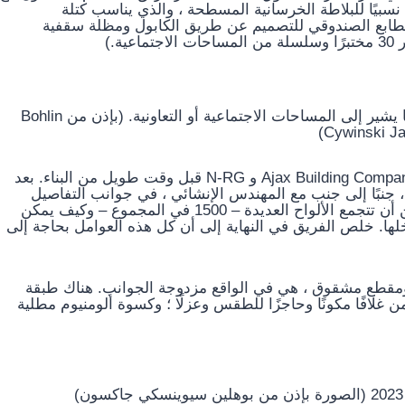
 ، نظامًا هيكليًا مباشرًا نسبيًا للبلاطة الخرسانية المسطحة ، والذي يناسب كتلة
م تعويض الطابع الصندوقي للتصميم عن طريق الكابول ومظلة سقفية
.)
يتخلل الكتلة المستقيمة الخطية أحجام زجاج ناتئ ، مما يشير إلى المساحات الاجتماعية أو التعاونية. (بإذن من Bohlin
Cywinski Ja
بدأ Bohlin Cywinski Jackson العمل مع المقاول العام Ajax Building Company و N-RG قبل وقت طويل من البناء. بعد
 جنبًا إلى جنب مع المهندس الإنشائي ، في جوانب التفاصيل
والأداء الحراري والعزل المائي. لقد رسموا أيضًا كيف يمكن أن تتجمع الألواح العديدة – 1500 في المجموع – وكيف يمكن
منتج من Sage Glass أن يوضع بداخلها. خلص الفريق في النهاية إلى أن كل هذه العوامل بحاجة إلى
 ومقطع مشقوق ، هي في الواقع مزدوجة الجوانب. هناك طبقة
عها 30 قدمًا وعرضها 12 قدمًا ، وتتضمن غلافًا مكونًا وحاجزًا للطقس وعزلًا ؛ وكسوة ألومنيوم مطلية