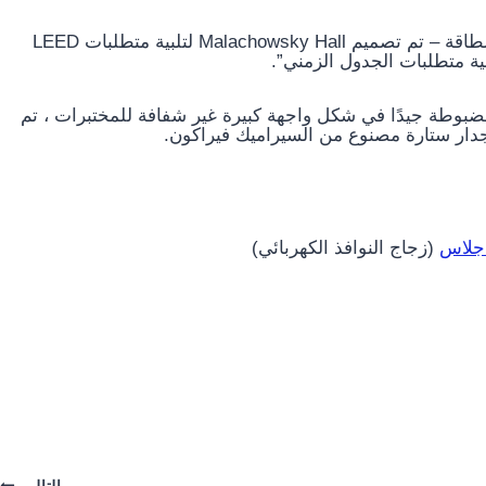
وأضاف فريق التصميم: “يسمح لنا النظام بتلبية متطلبات الطاقة – تم تصميم Malachowsky Hall لتلبية متطلبات LEED
وطة جيدًا في شكل واجهة كبيرة غير شفافة للمختبرات ، تم
جدار ستارة مصنوع من السيراميك فيراكون.
جلاس
(زجاج النوافذ الكهربائي)
التالي