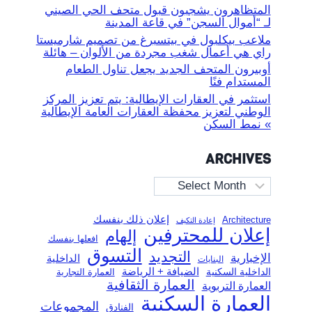
المتظاهرون يشجبون قبول متحف الحي الصيني
لـ “أموال السجن” في قاعة المدينة
ملاعب بيكلبول في بيتسبرغ من تصميم شارميستا
راي هي أعمال شغب مجردة من الألوان – هائلة
أوبيرون المتحف الجديد يجعل تناول الطعام
المستدام فنًا
استثمر في العقارات الإيطالية: يتم تعزيز المركز
الوطني لتعزيز محفظة العقارات العامة الإيطالية
» نمط السكن
ARCHIVES
Archives
إعلان ذلك بنفسك
Architecture
إعادة التكيف
إعلان للمحترفين
إلهام
افعلها بنفسك
التسوق
التجديد
الإخبارية
الداخلية
البنايات
الضيافة + الرياضة
الداخلية السكنية
العمارة التجارية
العمارة الثقافية
العمارة التربوية
العمارة السكنية
المجموعات
الفنادق