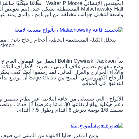
المهندس الإنشائي Walter P Moore
Malachowsky Hall المستطيلة بشكل جيد. (يت
واسعة لتتخلل جوانب مختلفة من البرنامج ، والذي يمتد عبر 30 مختبرًا وسلسلة من المساحات الاجتماعية
ckson)
وضع مفهوم تصميم غلاف المبنى ، نظرت الأطراف الثلاثة ،
للزجاج الكهروضوئي ال
التدقيق في الموقع.
الألواح ، التي ستتدلى من حافة البلاطة عبر نظام تضمين
دعم هيكلية يبلغ ارتفا
بسمك 1/8 بوصة بعرض 6 أقدام وطول 7.5 أقدام.
ومن المقرر حاليا الانتهاء من المبنى في صيف 2023 (الصورة بإذن من بوهلين سيوينسكي جاكسون)