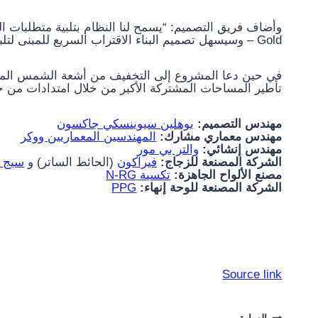
Gold – وسيسهل تصميم البناء الاقتراب السريع للمبنى لتلبية متطلبات الجدول الزمني”.
في حين دعا المشروع إلى التخفيف من أشعة الشمس المضب
تأطير المساحات المشتركة الأكبر من خلال امتدادات من 
مهندس التصميم:
بوهلين سيوينسكي جاكسون
مهندس معماري مشارك:
المهندسين المعماريين ووكر
مهندس إنشائي:
والتر بي مور
الشركة المصنعة للزجاج:
فيراكون
(الحائط الساتر) و
سيج 
مصنع الألواح الجاهزة:
تكسية N-RG
الشركة المصنعة للوحة إنهاء:
PPG
Source link
السابق