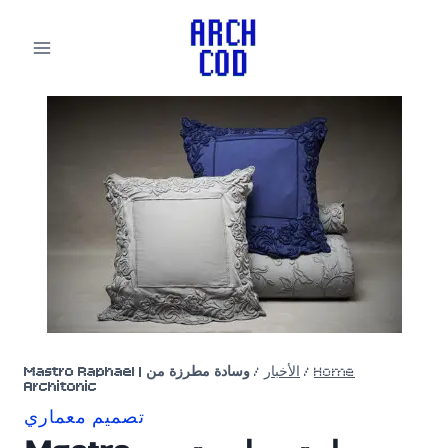
لتجاوز
لى
لمحتوى
Home
/
الأخبار
/
وسادة مطرزة من Mastro Raphael |
Architonic
تصميم معماري