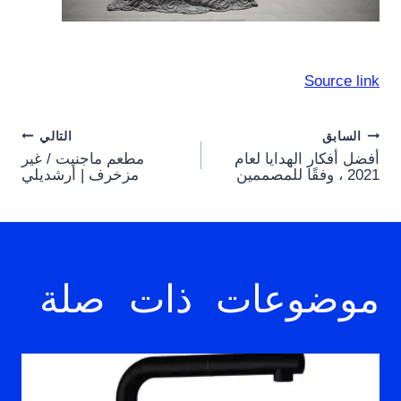
Source link
Post
السابق
التالي
أفضل أفكار الهدايا لعام
مطعم ماجنيت / غير
navigation
2021 ، وفقًا للمصممين
مزخرف | أرشديلي
موضوعات ذات صلة