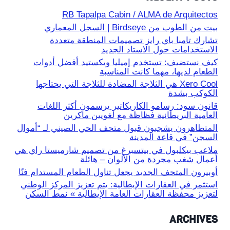
RB Tapalpa Cabin / ALMA de Arquitectos
بيت من الطوب من Birdseye | السجل المعماري
تشارك تامبا باي رايز تصميمات المنطقة متعددة
الاستخدامات حول الاستاد الجديد
كيف نستضيف: تستخدم إميليا ويكستيد أفضل أدوات
الطعام لديها، مهما كانت المناسبة
Xero Cool هي الثلاجة المضادة للثلاجة التي يحتاجها
الكوكب بشدة
قانون سود: رسامو الكاريكاتير يرسمون أكثر اللغات
العامية البريطانية فظاظة مع لغويين ماكرين
المتظاهرون يشجبون قبول متحف الحي الصيني لـ “أموال
السجن” في قاعة المدينة
ملاعب بيكلبول في بيتسبرغ من تصميم شارميستا راي هي
أعمال شغب مجردة من الألوان – هائلة
أوبيرون المتحف الجديد يجعل تناول الطعام المستدام فنًا
استثمر في العقارات الإيطالية: يتم تعزيز المركز الوطني
لتعزيز محفظة العقارات العامة الإيطالية » نمط السكن
ARCHIVES