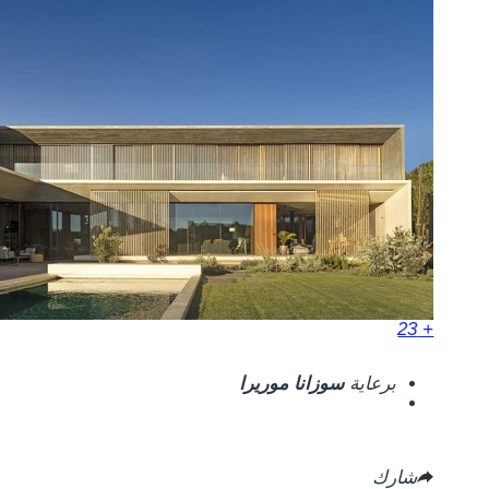
+ 23
برعاية
سوزانا موريرا
شارك