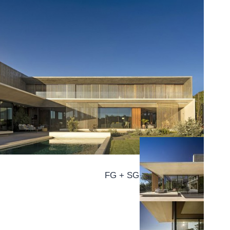
© فرناندو جويرا / FG + SG