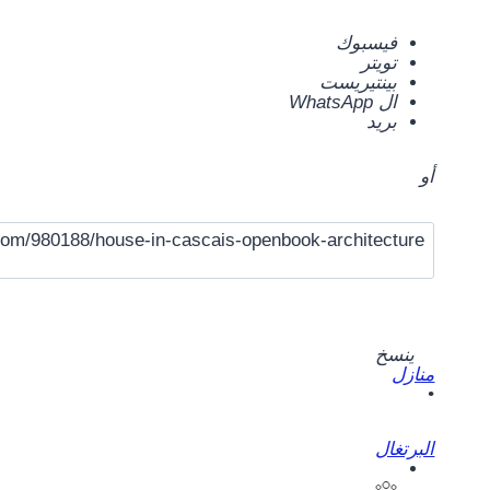
فيسبوك
تويتر
بينتيريست
ال WhatsApp
بريد
أو
“ينسخ”
ينسخ
منازل
•
البرتغال