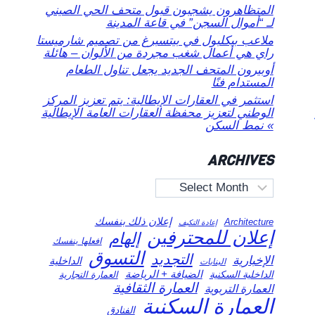
المتظاهرون يشجبون قبول متحف الحي الصيني
لـ “أموال السجن” في قاعة المدينة
ملاعب بيكلبول في بيتسبرغ من تصميم شارميستا
راي هي أعمال شغب مجردة من الألوان – هائلة
أوبيرون المتحف الجديد يجعل تناول الطعام
المستدام فنًا
استثمر في العقارات الإيطالية: يتم تعزيز المركز
الوطني لتعزيز محفظة العقارات العامة الإيطالية
» نمط السكن
ARCHIVES
Archives
إعلان ذلك بنفسك
Architecture
إعادة التكيف
إعلان للمحترفين
إلهام
افعلها بنفسك
التسوق
التجديد
الإخبارية
الداخلية
البنايات
الضيافة + الرياضة
الداخلية السكنية
العمارة التجارية
العمارة الثقافية
العمارة التربوية
العمارة السكنية
الفنادق