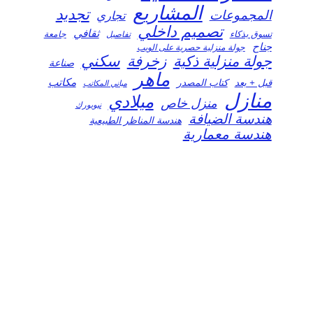
المشاريع
تجديد
المجموعات
تجاري
تصميم داخلي
ثقافي
تسوق بذكاء
تفاصيل
جامعة
جناح
جولة منزلية حصرية على الويب
سكني
جولة منزلية ذكية
زخرفة
صناعة
ماهر
مكاتب
قبل + بعد
كتاب المصدر
مباني المكاتب
منازل
ميلادي
منزل خاص
نيويورك
هندسة الضيافة
هندسة المناظر الطبيعية
هندسة معمارية