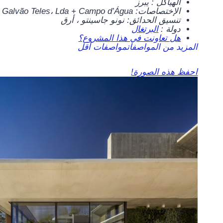
الهياكل :
يبرز
الإختصاصات:
+ Galvão Teles، Lda + Campo d’Água
تنسيق الحدائق:
نونو جاسينتو ، أرق
دولة :
البرتغال
هل تعاونت في هذا المشروع؟
المزيد من المواصفات
مواصفات أقل
احفظ هذه الصورة!