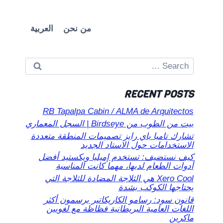
من نحن
العربية
Search
for:
RECENT POSTS
RB Tapalpa Cabin / ALMA de Arquitectos
بيت من الطوب من Birdseye | السجل المعماري
تشارك تامبا باي رايز تصميمات المنطقة متعددة
الاستخدامات حول الاستاد الجديد
كيف نستضيف: تستخدم إميليا ويكستيد أفضل
أدوات الطعام لديها، مهما كانت المناسبة
Xero Cool هي الثلاجة المضادة للثلاجة التي
يحتاجها الكوكب بشدة
قانون سود: رسامو الكاريكاتير يرسمون أكثر
اللغات العامية البريطانية فظاظة مع لغويين
ماكرين