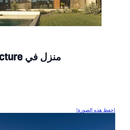
منزل في Cascais / OPENBOOK Architecture
احفظ هذه الصورة!