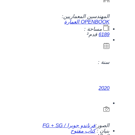
المهندسين المعماريين:
OPENBOOK العمارة
مساحة :
6189
قدم²
سنة :
2020
الصور:
فرناندو جويرا / FG + SG
بنيان :
كتاب مفتوح