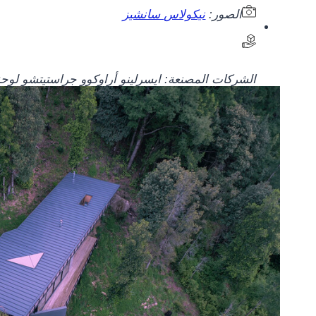
الصور:
نيكولاس سانشيز
الشركات المصنعة:
ايسرلين
و
أراوكو
و
جراستيتش
و
لوحة