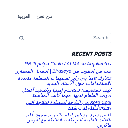
من نحن
العربية
Search
for:
RECENT POSTS
RB Tapalpa Cabin / ALMA de Arquitectos
بيت من الطوب من Birdseye | السجل المعماري
تشارك تامبا باي رايز تصميمات المنطقة متعددة
الاستخدامات حول الاستاد الجديد
كيف نستضيف: تستخدم إميليا ويكستيد أفضل
أدوات الطعام لديها، مهما كانت المناسبة
Xero Cool هي الثلاجة المضادة للثلاجة التي
يحتاجها الكوكب بشدة
قانون سود: رسامو الكاريكاتير يرسمون أكثر
اللغات العامية البريطانية فظاظة مع لغويين
ماكرين