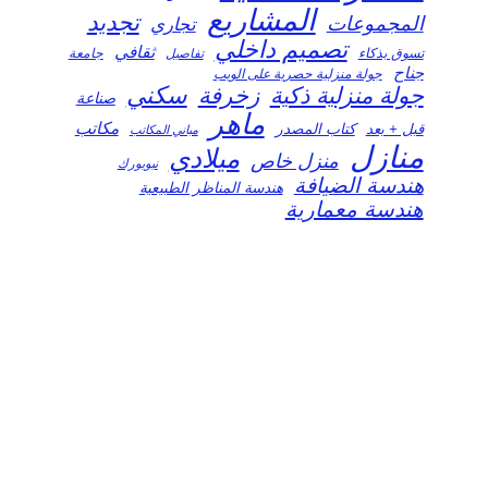
المشاريع
تجديد
المجموعات
تجاري
تصميم داخلي
ثقافي
تسوق بذكاء
تفاصيل
جامعة
جناح
جولة منزلية حصرية على الويب
سكني
جولة منزلية ذكية
زخرفة
صناعة
ماهر
مكاتب
قبل + بعد
كتاب المصدر
مباني المكاتب
منازل
ميلادي
منزل خاص
نيويورك
هندسة الضيافة
هندسة المناظر الطبيعية
هندسة معمارية