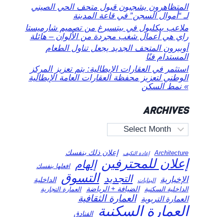
المتظاهرون يشجبون قبول متحف الحي الصيني
لـ “أموال السجن” في قاعة المدينة
ملاعب بيكلبول في بيتسبرغ من تصميم شارميستا
راي هي أعمال شغب مجردة من الألوان – هائلة
أوبيرون المتحف الجديد يجعل تناول الطعام
المستدام فنًا
استثمر في العقارات الإيطالية: يتم تعزيز المركز
الوطني لتعزيز محفظة العقارات العامة الإيطالية
» نمط السكن
ARCHIVES
Archives
إعلان ذلك بنفسك
Architecture
إعادة التكيف
إعلان للمحترفين
إلهام
افعلها بنفسك
التسوق
التجديد
الإخبارية
الداخلية
البنايات
الضيافة + الرياضة
الداخلية السكنية
العمارة التجارية
العمارة الثقافية
العمارة التربوية
العمارة السكنية
الفنادق