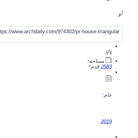
أو
مساحة:
2583
قدم²
عام:
2019