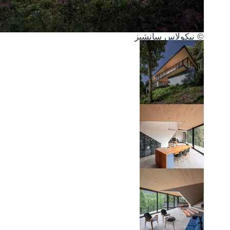
© نيكولاس سانشيز