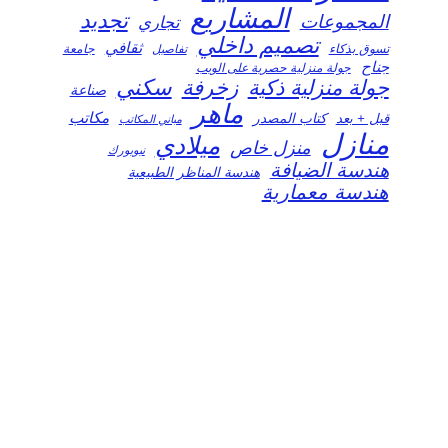
المشاريع
تجديد
المجموعات
تجاري
تصميم داخلي
ثقافي
تسوق بذكاء
تفاصيل
جامعة
جناح
جولة منزلية حصرية على الويب
سكني
جولة منزلية ذكية
زخرفة
صناعة
ماهر
مكاتب
قبل + بعد
كتاب المصدر
مباني المكاتب
منازل
ميلادي
منزل خاص
نيويورك
هندسة الضيافة
هندسة المناظر الطبيعية
هندسة معمارية