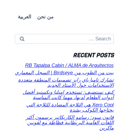
من نحن
العربية
Search
for:
RECENT POSTS
RB Tapalpa Cabin / ALMA de Arquitectos
بيت من الطوب من Birdseye | السجل المعماري
تشارك تامبا باي رايز تصميمات المنطقة متعددة
الاستخدامات حول الاستاد الجديد
كيف نستضيف: تستخدم إميليا ويكستيد أفضل
أدوات الطعام لديها، مهما كانت المناسبة
Xero Cool هي الثلاجة المضادة للثلاجة التي
يحتاجها الكوكب بشدة
قانون سود: رسامو الكاريكاتير يرسمون أكثر
اللغات العامية البريطانية فظاظة مع لغويين
ماكرين