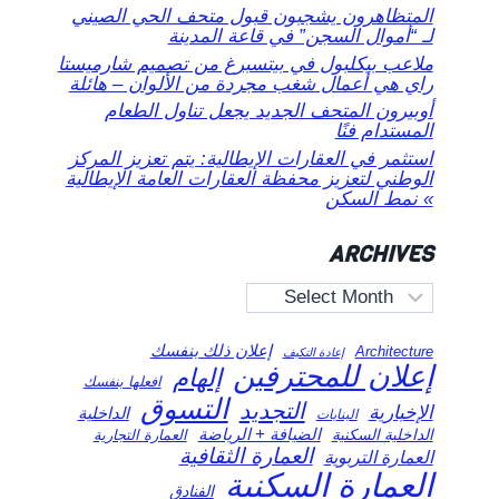
المتظاهرون يشجبون قبول متحف الحي الصيني
لـ “أموال السجن” في قاعة المدينة
ملاعب بيكلبول في بيتسبرغ من تصميم شارميستا
راي هي أعمال شغب مجردة من الألوان – هائلة
أوبيرون المتحف الجديد يجعل تناول الطعام
المستدام فنًا
استثمر في العقارات الإيطالية: يتم تعزيز المركز
الوطني لتعزيز محفظة العقارات العامة الإيطالية
» نمط السكن
ARCHIVES
Archives
إعلان ذلك بنفسك
Architecture
إعادة التكيف
إعلان للمحترفين
إلهام
افعلها بنفسك
التسوق
التجديد
الإخبارية
الداخلية
البنايات
الضيافة + الرياضة
الداخلية السكنية
العمارة التجارية
العمارة الثقافية
العمارة التربوية
العمارة السكنية
الفنادق