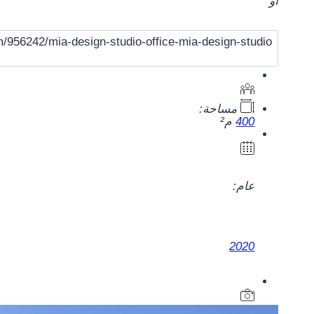
أو
مساحة:
400
م²
عام:
2020