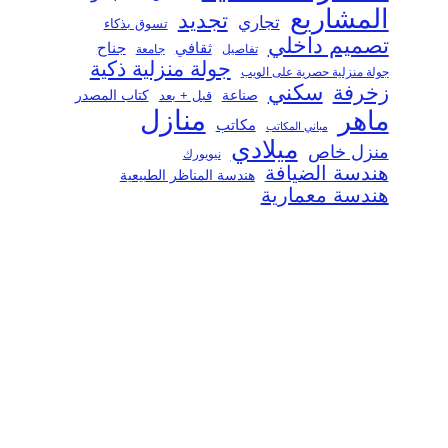
المشاريع
تجديد
تجاري
تسوق بذكاء
تصميم داخلي
ثقافي
جناح
تفاصيل
جامعة
جولة منزلية ذكية
جولة منزلية حصرية على الويب
سكني
زخرفة
صناعة
قبل + بعد
كتاب المصدر
منازل
ماهر
مكاتب
مباني المكاتب
ميلادي
منزل خاص
نيويورك
هندسة الضيافة
هندسة المناظر الطبيعية
هندسة معمارية