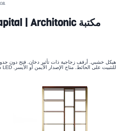
me
مكتبة Biblo Modular Bookcase by Capital | Architonic
هيكل خشبي. أرفف زجاجية ذات تأثير دخان. فتح دون جدوى م
للتثبيت على الحائط. متاح الإصدار الأيمن أو الأيسر. LED داخلي اختياري. L 160 × P 35 × H 202 (سم)