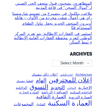
المتظاهرون يشجبون قبول متحف الحي الصيني
لـ “أموال السجن” في قاعة المدينة
ملاعب بيكلبول في بيتسبرغ من تصميم شارميستا
راي هي أعمال شغب مجردة من الألوان – هائلة
أوبيرون المتحف الجديد يجعل تناول الطعام
المستدام فنًا
استثمر في العقارات الإيطالية: يتم تعزيز المركز
الوطني لتعزيز محفظة العقارات العامة الإيطالية
» نمط السكن
ARCHIVES
Archives
إعلان ذلك بنفسك
Architecture
إعادة التكيف
إعلان للمحترفين
إلهام
افعلها بنفسك
التسوق
التجديد
الإخبارية
الداخلية
البنايات
الضيافة + الرياضة
الداخلية السكنية
العمارة التجارية
العمارة الثقافية
العمارة التربوية
العمارة السكنية
المجموعات
الفنادق