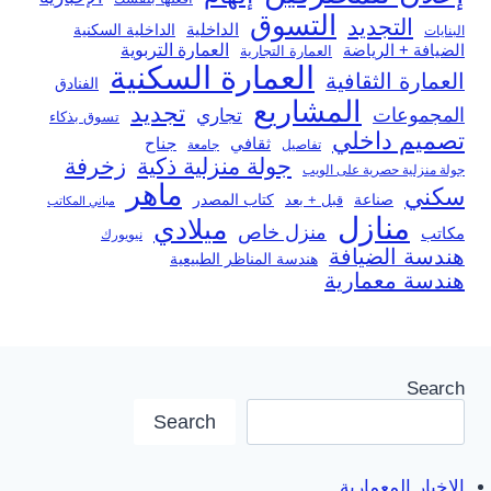
التسوق
التجديد
الداخلية
الداخلية السكنية
البنايات
العمارة التربوية
الضيافة + الرياضة
العمارة التجارية
العمارة السكنية
العمارة الثقافية
الفنادق
المشاريع
تجديد
المجموعات
تجاري
تسوق بذكاء
تصميم داخلي
ثقافي
جناح
تفاصيل
جامعة
جولة منزلية ذكية
زخرفة
جولة منزلية حصرية على الويب
ماهر
سكني
صناعة
قبل + بعد
كتاب المصدر
مباني المكاتب
منازل
ميلادي
منزل خاص
مكاتب
نيويورك
هندسة الضيافة
هندسة المناظر الطبيعية
هندسة معمارية
Search
Search
الاخبار المعمارية