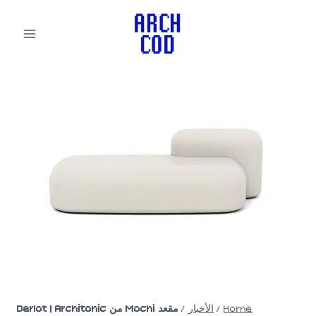
لتجاوز
لى
لمحتوى
Home
/
الأخبار
/
مقعد Mochi من Derlot | Architonic