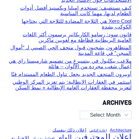
الاستخدامات حول الاستاد الجديد
كيف نستضيف: تستخدم إميليا ويكستيد أفضل أدوات
الطعام لديها، مهما كانت المناسبة
Xero Cool هي الثلاجة المضادة للثلاجة التي يحتاجها
الكوكب بشدة
قانون سود: رسامو الكاريكاتير يرسمون أكثر اللغات
العامية البريطانية فظاظة مع لغويين ماكرين
المتظاهرون يشجبون قبول متحف الحي الصيني لـ “أموال
السجن” في قاعة المدينة
ملاعب بيكلبول في بيتسبرغ من تصميم شارميستا راي هي
أعمال شغب مجردة من الألوان – هائلة
أوبيرون المتحف الجديد يجعل تناول الطعام المستدام فنًا
استثمر في العقارات الإيطالية: يتم تعزيز المركز الوطني
لتعزيز محفظة العقارات العامة الإيطالية » نمط السكن
ARCHIVES
Archives
إعلان ذلك بنفسك
Architecture
إعادة التكيف
إعلان للمحترفين
إلهام
الإخبارية
افعلها بنفسك